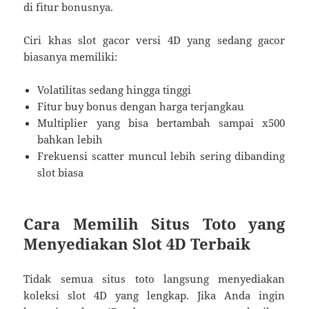
di fitur bonusnya.
Ciri khas slot gacor versi 4D yang sedang gacor
biasanya memiliki:
Volatilitas sedang hingga tinggi
Fitur buy bonus dengan harga terjangkau
Multiplier yang bisa bertambah sampai x500
bahkan lebih
Frekuensi scatter muncul lebih sering dibanding
slot biasa
Cara Memilih Situs Toto yang
Menyediakan Slot 4D Terbaik
Tidak semua situs toto langsung menyediakan
koleksi slot 4D yang lengkap. Jika Anda ingin