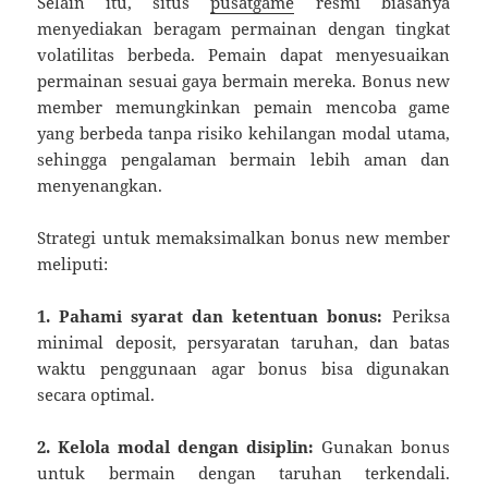
Selain itu, situs
pusatgame
resmi biasanya
menyediakan beragam permainan dengan tingkat
volatilitas berbeda. Pemain dapat menyesuaikan
permainan sesuai gaya bermain mereka. Bonus new
member memungkinkan pemain mencoba game
yang berbeda tanpa risiko kehilangan modal utama,
sehingga pengalaman bermain lebih aman dan
menyenangkan.
Strategi untuk memaksimalkan bonus new member
meliputi:
1. Pahami syarat dan ketentuan bonus:
Periksa
minimal deposit, persyaratan taruhan, dan batas
waktu penggunaan agar bonus bisa digunakan
secara optimal.
2. Kelola modal dengan disiplin:
Gunakan bonus
untuk bermain dengan taruhan terkendali.