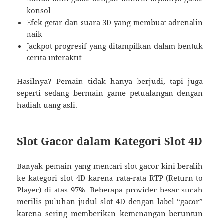
konsol
Efek getar dan suara 3D yang membuat adrenalin
naik
Jackpot progresif yang ditampilkan dalam bentuk
cerita interaktif
Hasilnya? Pemain tidak hanya berjudi, tapi juga
seperti sedang bermain game petualangan dengan
hadiah uang asli.
Slot Gacor dalam Kategori Slot 4D
Banyak pemain yang mencari slot gacor kini beralih
ke kategori slot 4D karena rata-rata RTP (Return to
Player) di atas 97%. Beberapa provider besar sudah
merilis puluhan judul slot 4D dengan label “gacor”
karena sering memberikan kemenangan beruntun