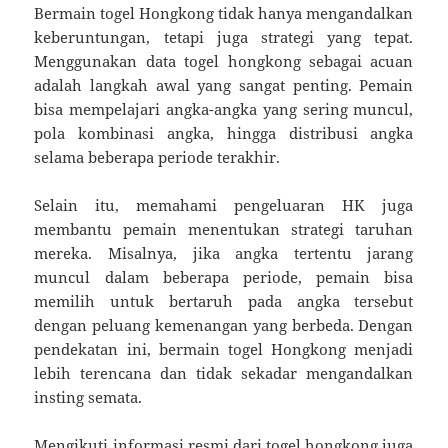
Bermain togel Hongkong tidak hanya mengandalkan
keberuntungan, tetapi juga strategi yang tepat.
Menggunakan data togel hongkong sebagai acuan
adalah langkah awal yang sangat penting. Pemain
bisa mempelajari angka-angka yang sering muncul,
pola kombinasi angka, hingga distribusi angka
selama beberapa periode terakhir.
Selain itu, memahami pengeluaran HK juga
membantu pemain menentukan strategi taruhan
mereka. Misalnya, jika angka tertentu jarang
muncul dalam beberapa periode, pemain bisa
memilih untuk bertaruh pada angka tersebut
dengan peluang kemenangan yang berbeda. Dengan
pendekatan ini, bermain togel Hongkong menjadi
lebih terencana dan tidak sekadar mengandalkan
insting semata.
Mengikuti informasi resmi dari togel hongkong juga