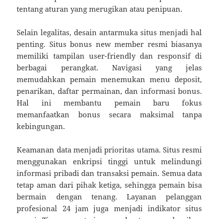
tentang aturan yang merugikan atau penipuan.
Selain legalitas, desain antarmuka situs menjadi hal
penting. Situs bonus new member resmi biasanya
memiliki tampilan user-friendly dan responsif di
berbagai perangkat. Navigasi yang jelas
memudahkan pemain menemukan menu deposit,
penarikan, daftar permainan, dan informasi bonus.
Hal ini membantu pemain baru fokus
memanfaatkan bonus secara maksimal tanpa
kebingungan.
Keamanan data menjadi prioritas utama. Situs resmi
menggunakan enkripsi tinggi untuk melindungi
informasi pribadi dan transaksi pemain. Semua data
tetap aman dari pihak ketiga, sehingga pemain bisa
bermain dengan tenang. Layanan pelanggan
profesional 24 jam juga menjadi indikator situs