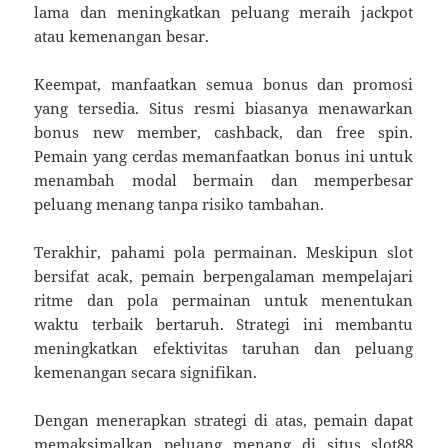
lama dan meningkatkan peluang meraih jackpot
atau kemenangan besar.
Keempat, manfaatkan semua bonus dan promosi
yang tersedia. Situs resmi biasanya menawarkan
bonus new member, cashback, dan free spin.
Pemain yang cerdas memanfaatkan bonus ini untuk
menambah modal bermain dan memperbesar
peluang menang tanpa risiko tambahan.
Terakhir, pahami pola permainan. Meskipun slot
bersifat acak, pemain berpengalaman mempelajari
ritme dan pola permainan untuk menentukan
waktu terbaik bertaruh. Strategi ini membantu
meningkatkan efektivitas taruhan dan peluang
kemenangan secara signifikan.
Dengan menerapkan strategi di atas, pemain dapat
memaksimalkan peluang menang di situs slot88