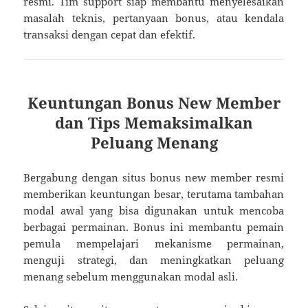
resmi. Tim support siap membantu menyelesaikan
masalah teknis, pertanyaan bonus, atau kendala
transaksi dengan cepat dan efektif.
Keuntungan Bonus New Member
dan Tips Memaksimalkan
Peluang Menang
Bergabung dengan situs bonus new member resmi
memberikan keuntungan besar, terutama tambahan
modal awal yang bisa digunakan untuk mencoba
berbagai permainan. Bonus ini membantu pemain
pemula mempelajari mekanisme permainan,
menguji strategi, dan meningkatkan peluang
menang sebelum menggunakan modal asli.