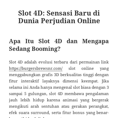
Slot 4D: Sensasi Baru di
Dunia Perjudian Online
Apa Itu Slot 4D dan Mengapa
Sedang Booming?
Slot 4D adalah evolusi terbaru dari permainan link
https://burgersbrewsnr.com/
slot online yang
menggabungkan grafis 3D berkualitas tinggi dengan
fitur interaktif layaknya dimensi keempat. Jika
selama ini Anda hanya mengenal slot biasa dengan 3
sampai 5 gulungan, slot 4D membawa pengalaman
jauh lebih hidup karena animasi yang bergerak
mengikuti arah sentuhan atau gerakan perangkat,
efek suara surround, serta fitur bonus yang benar-