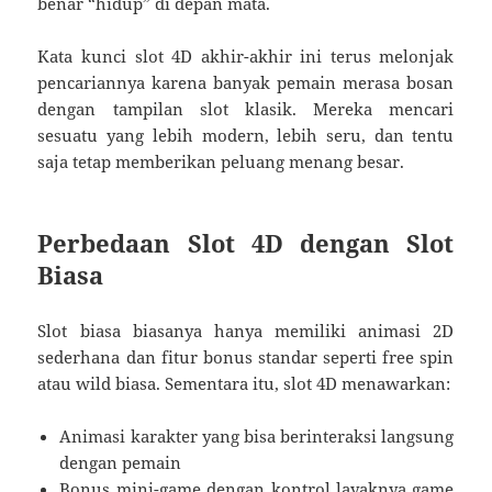
benar “hidup” di depan mata.
Kata kunci slot 4D akhir-akhir ini terus melonjak
pencariannya karena banyak pemain merasa bosan
dengan tampilan slot klasik. Mereka mencari
sesuatu yang lebih modern, lebih seru, dan tentu
saja tetap memberikan peluang menang besar.
Perbedaan Slot 4D dengan Slot
Biasa
Slot biasa biasanya hanya memiliki animasi 2D
sederhana dan fitur bonus standar seperti free spin
atau wild biasa. Sementara itu, slot 4D menawarkan:
Animasi karakter yang bisa berinteraksi langsung
dengan pemain
Bonus mini-game dengan kontrol layaknya game