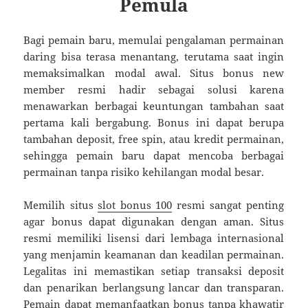
Pemula
Bagi pemain baru, memulai pengalaman permainan
daring bisa terasa menantang, terutama saat ingin
memaksimalkan modal awal. Situs bonus new
member resmi hadir sebagai solusi karena
menawarkan berbagai keuntungan tambahan saat
pertama kali bergabung. Bonus ini dapat berupa
tambahan deposit, free spin, atau kredit permainan,
sehingga pemain baru dapat mencoba berbagai
permainan tanpa risiko kehilangan modal besar.
Memilih situs
slot bonus 100
resmi sangat penting
agar bonus dapat digunakan dengan aman. Situs
resmi memiliki lisensi dari lembaga internasional
yang menjamin keamanan dan keadilan permainan.
Legalitas ini memastikan setiap transaksi deposit
dan penarikan berlangsung lancar dan transparan.
Pemain dapat memanfaatkan bonus tanpa khawatir