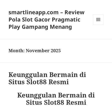
smartlineapp.com – Review
Pola Slot Gacor Pragmatic
Play Gampang Menang
MENU
AND
WIDGETS
Month:
November 2025
Keunggulan Bermain di
Situs Slot88 Resmi
Keunggulan Bermain di
Situs Slot88 Resmi