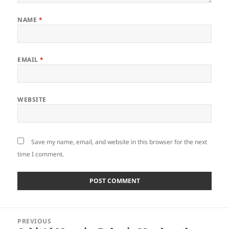
NAME
*
EMAIL
*
WEBSITE
Save my name, email, and website in this browser for the next
time I comment.
Post
PREVIOUS
navigation