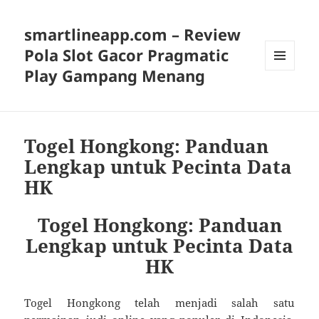
smartlineapp.com – Review
Pola Slot Gacor Pragmatic
Play Gampang Menang
MENU
AND
WIDGETS
Togel Hongkong: Panduan
Lengkap untuk Pecinta Data
HK
Togel Hongkong: Panduan
Lengkap untuk Pecinta Data
HK
Togel Hongkong telah menjadi salah satu