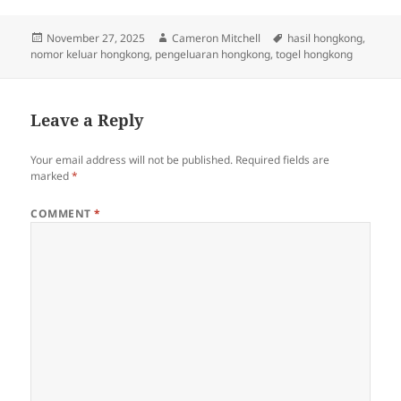
Posted
Author
Tags
November 27, 2025
Cameron Mitchell
hasil hongkong
,
on
nomor keluar hongkong
,
pengeluaran hongkong
,
togel hongkong
Leave a Reply
Your email address will not be published.
Required fields are
marked
*
COMMENT
*