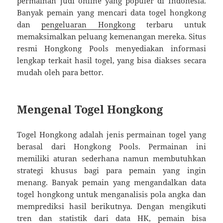
permainan judi online yang populer di Indonesia.
Banyak pemain yang mencari data togel hongkong
dan
pengeluaran Hongkong
terbaru untuk
memaksimalkan peluang kemenangan mereka. Situs
resmi Hongkong Pools menyediakan informasi
lengkap terkait hasil togel, yang bisa diakses secara
mudah oleh para bettor.
Mengenal Togel Hongkong
Togel Hongkong adalah jenis permainan togel yang
berasal dari Hongkong Pools. Permainan ini
memiliki aturan sederhana namun membutuhkan
strategi khusus bagi para pemain yang ingin
menang. Banyak pemain yang mengandalkan data
togel hongkong untuk menganalisis pola angka dan
memprediksi hasil berikutnya. Dengan mengikuti
tren dan statistik dari data HK, pemain bisa