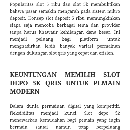
Popularitas slot 5 ribu dan slot 5k membuktikan
bahwa pasar semakin mengarah pada sistem mikro
deposit. Konsep slot deposit 5 ribu memungkinkan
siapa saja mencoba berbagai tema dan provider
tanpa harus khawatir kehilangan dana besar. Ini
menjadi peluang bagi platform untuk
menghadirkan lebih banyak variasi permainan
dengan dukungan slot qris yang cepat dan efisien.
KEUNTUNGAN MEMILIH SLOT
DEPO 5K QRIS UNTUK PEMAIN
MODERN
Dalam dunia permainan digital yang kompetitif,
fleksibilitas menjadi kunci. Slot depo 5k
menawarkan kemudahan bagi pemain yang ingin
bermain santai namun tetap berpeluang