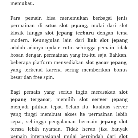
memukau.
Para pemain bisa menemukan berbagai jenis
permainan di
situs slot jepang
, mulai dari slot
klasik hingga
slot jepang terbaru
dengan tema
modern. Keunggulan lain dari
link slot jepang
adalah adanya update rutin sehingga pemain tidak
bosan dengan permainan yang itu-itu saja. Bahkan,
beberapa platform menyediakan
slot gacor jepang
,
yang terkenal karena sering memberikan bonus
besar dan free spin.
Bagi pemain yang serius ingin merasakan
slot
jepang tergacor
, memilih
slot server jepang
menjadi pilihan tepat. Selain itu, kualitas server
yang tinggi membuat akses ke permainan lebih
cepat, sehingga pengalaman bermain
jepang slot
terasa lebih nyaman. Tidak heran jika banyak
pemain internasional mulai berpindah dari
slot