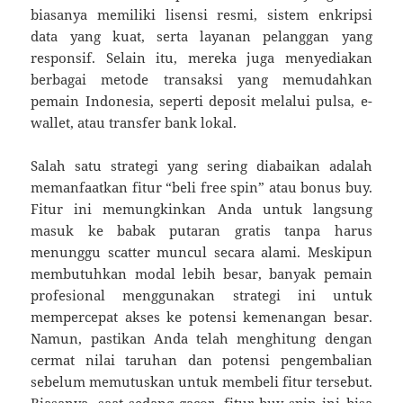
biasanya memiliki lisensi resmi, sistem enkripsi
data yang kuat, serta layanan pelanggan yang
responsif. Selain itu, mereka juga menyediakan
berbagai metode transaksi yang memudahkan
pemain Indonesia, seperti deposit melalui pulsa, e-
wallet, atau transfer bank lokal.
Salah satu strategi yang sering diabaikan adalah
memanfaatkan fitur “beli free spin” atau bonus buy.
Fitur ini memungkinkan Anda untuk langsung
masuk ke babak putaran gratis tanpa harus
menunggu scatter muncul secara alami. Meskipun
membutuhkan modal lebih besar, banyak pemain
profesional menggunakan strategi ini untuk
mempercepat akses ke potensi kemenangan besar.
Namun, pastikan Anda telah menghitung dengan
cermat nilai taruhan dan potensi pengembalian
sebelum memutuskan untuk membeli fitur tersebut.
Biasanya, saat sedang gacor, fitur buy spin ini bisa