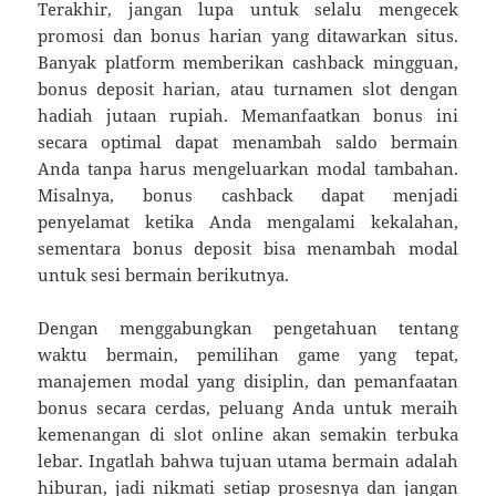
Terakhir, jangan lupa untuk selalu mengecek
promosi dan bonus harian yang ditawarkan situs.
Banyak platform memberikan cashback mingguan,
bonus deposit harian, atau turnamen slot dengan
hadiah jutaan rupiah. Memanfaatkan bonus ini
secara optimal dapat menambah saldo bermain
Anda tanpa harus mengeluarkan modal tambahan.
Misalnya, bonus cashback dapat menjadi
penyelamat ketika Anda mengalami kekalahan,
sementara bonus deposit bisa menambah modal
untuk sesi bermain berikutnya.
Dengan menggabungkan pengetahuan tentang
waktu bermain, pemilihan game yang tepat,
manajemen modal yang disiplin, dan pemanfaatan
bonus secara cerdas, peluang Anda untuk meraih
kemenangan di slot online akan semakin terbuka
lebar. Ingatlah bahwa tujuan utama bermain adalah
hiburan, jadi nikmati setiap prosesnya dan jangan