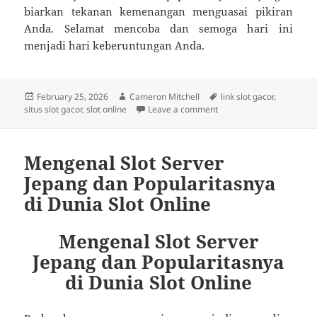
biarkan tekanan kemenangan menguasai pikiran
Anda. Selamat mencoba dan semoga hari ini
menjadi hari keberuntungan Anda.
Posted
Author
Tags
February 25, 2026
Cameron Mitchell
link slot gacor
,
on
on Slot Online Gacor Har
situs slot gacor
,
slot online
Leave a comment
Mengenal Slot Server
Jepang dan Popularitasnya
di Dunia Slot Online
Mengenal Slot Server
Jepang dan Popularitasnya
di Dunia Slot Online