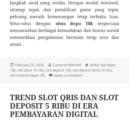
langkah awal yang cerdas. Dengan modal minimal,
strategi tepat, dan pemilihan game yang tepat,
peluang meraih kemenangan tetap terbuka luas.
Situs-situs dengan
situs depo 10k
terpercaya
menawarkan berbagai kemudahan dan bonus untuk
memastikan pengalaman bermain tetap seru dan
aman.
Posted
Author
Tags
February 25, 2026
Cameron Mitchell
daftar slot depo
on
10k
,
slot dana 10 ribu
,
slot deposit 10k
,
slot deposit dana 10 ribu
,
on Pilihan Slot Deposit 10K 
slot minimal depo 10k
Leave a comment
TREND SLOT QRIS DAN SLOT
DEPOSIT 5 RIBU DI ERA
PEMBAYARAN DIGITAL