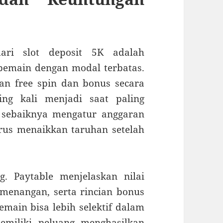
ari slot deposit 5K adalah
emain dengan modal terbatas.
an free spin dan bonus secara
ng kali menjadi saat paling
 sebaiknya mengatur anggaran
rus menaikkan taruhan setelah
. Paytable menjelaskan nilai
menangan, serta rincian bonus
emain bisa lebih selektif dalam
emiliki peluang menghasilkan