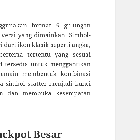
nggunakan format 5 gulungan
 versi yang dimainkan. Simbol-
i dari ikon klasik seperti angka,
bertema tertentu yang sesuai
ld tersedia untuk menggantikan
 pemain membentuk kombinasi
 simbol scatter menjadi kunci
spin dan membuka kesempatan
Jackpot Besar