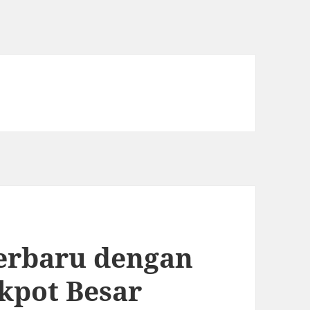
Terbaru dengan
ckpot Besar