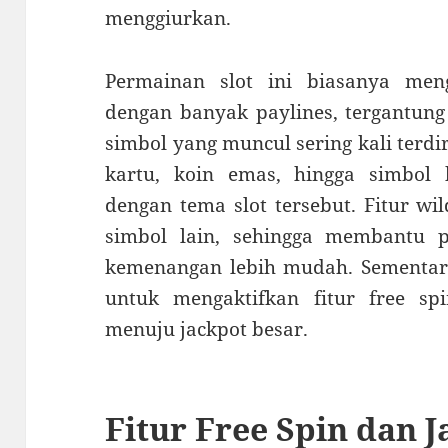
menggiurkan.
Permainan slot ini biasanya me
dengan banyak paylines, tergantung
simbol yang muncul sering kali terdir
kartu, koin emas, hingga simbol 
dengan tema slot tersebut. Fitur wi
simbol lain, sehingga membantu
kemenangan lebih mudah. Sementara
untuk mengaktifkan fitur free 
menuju jackpot besar.
Fitur Free Spin dan 