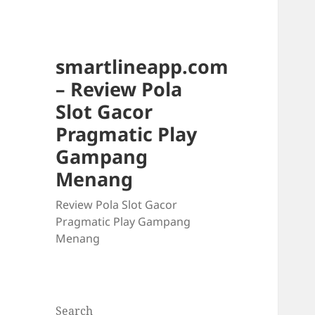
smartlineapp.com
– Review Pola
Slot Gacor
Pragmatic Play
Gampang
Menang
Review Pola Slot Gacor
Pragmatic Play Gampang
Menang
Search