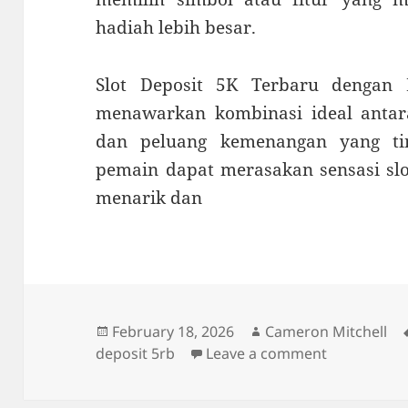
hadiah lebih besar.
Slot Deposit 5K Terbaru dengan 
menawarkan kombinasi ideal antara 
dan peluang kemenangan yang ti
pemain dapat merasakan sensasi slo
menarik dan
Posted
Author
February 18, 2026
Cameron Mitchell
on
on Slot Dep
deposit 5rb
Leave a comment