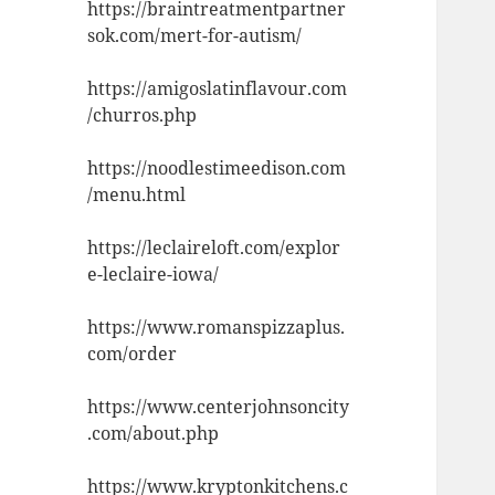
https://braintreatmentpartner
sok.com/mert-for-autism/
https://amigoslatinflavour.com
/churros.php
https://noodlestimeedison.com
/menu.html
https://leclaireloft.com/explor
e-leclaire-iowa/
https://www.romanspizzaplus.
com/order
https://www.centerjohnsoncity
.com/about.php
https://www.kryptonkitchens.c