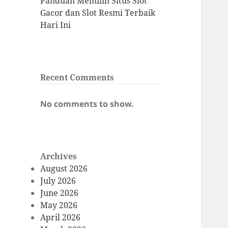
Panduan Memilih Situs Slot
Gacor dan Slot Resmi Terbaik
Hari Ini
Recent Comments
No comments to show.
Archives
August 2026
July 2026
June 2026
May 2026
April 2026