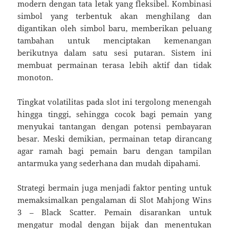
modern dengan tata letak yang fleksibel. Kombinasi
simbol yang terbentuk akan menghilang dan
digantikan oleh simbol baru, memberikan peluang
tambahan untuk menciptakan kemenangan
berikutnya dalam satu sesi putaran. Sistem ini
membuat permainan terasa lebih aktif dan tidak
monoton.
Tingkat volatilitas pada slot ini tergolong menengah
hingga tinggi, sehingga cocok bagi pemain yang
menyukai tantangan dengan potensi pembayaran
besar. Meski demikian, permainan tetap dirancang
agar ramah bagi pemain baru dengan tampilan
antarmuka yang sederhana dan mudah dipahami.
Strategi bermain juga menjadi faktor penting untuk
memaksimalkan pengalaman di Slot Mahjong Wins
3 – Black Scatter. Pemain disarankan untuk
mengatur modal dengan bijak dan menentukan