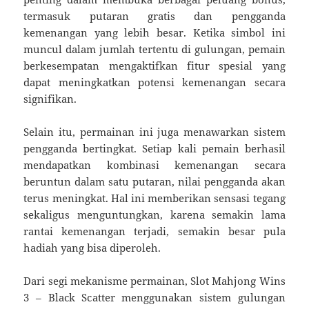
termasuk putaran gratis dan pengganda
kemenangan yang lebih besar. Ketika simbol ini
muncul dalam jumlah tertentu di gulungan, pemain
berkesempatan mengaktifkan fitur spesial yang
dapat meningkatkan potensi kemenangan secara
signifikan.
Selain itu, permainan ini juga menawarkan sistem
pengganda bertingkat. Setiap kali pemain berhasil
mendapatkan kombinasi kemenangan secara
beruntun dalam satu putaran, nilai pengganda akan
terus meningkat. Hal ini memberikan sensasi tegang
sekaligus menguntungkan, karena semakin lama
rantai kemenangan terjadi, semakin besar pula
hadiah yang bisa diperoleh.
Dari segi mekanisme permainan, Slot Mahjong Wins
3 – Black Scatter menggunakan sistem gulungan