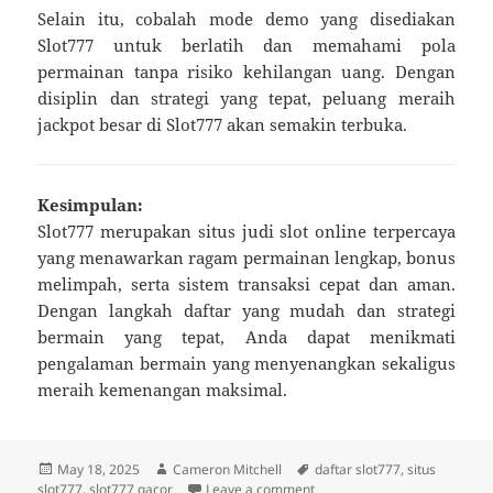
Selain itu, cobalah mode demo yang disediakan
Slot777 untuk berlatih dan memahami pola
permainan tanpa risiko kehilangan uang. Dengan
disiplin dan strategi yang tepat, peluang meraih
jackpot besar di Slot777 akan semakin terbuka.
Kesimpulan:
Slot777 merupakan situs judi slot online terpercaya
yang menawarkan ragam permainan lengkap, bonus
melimpah, serta sistem transaksi cepat dan aman.
Dengan langkah daftar yang mudah dan strategi
bermain yang tepat, Anda dapat menikmati
pengalaman bermain yang menyenangkan sekaligus
meraih kemenangan maksimal.
Posted
Author
Tags
May 18, 2025
Cameron Mitchell
daftar slot777
,
situs
on
on Slot777: Platform Slot 
slot777
,
slot777 gacor
Leave a comment