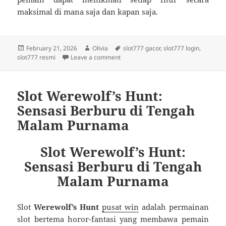
maksimal di mana saja dan kapan saja.
Posted
Author
Tags
February 21, 2026
Olivia
slot777 gacor
,
slot777 login
,
on
on Slot Mahjong Wins 3 – Black Scat
slot777 resmi
Leave a comment
Slot Werewolf’s Hunt:
Sensasi Berburu di Tengah
Malam Purnama
Slot Werewolf’s Hunt:
Sensasi Berburu di Tengah
Malam Purnama
Slot
Werewolf’s Hunt
pusat win
adalah permainan
slot bertema horor-fantasi yang membawa pemain