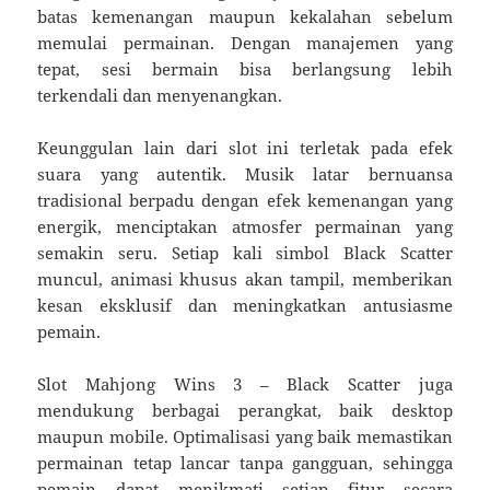
batas kemenangan maupun kekalahan sebelum
memulai permainan. Dengan manajemen yang
tepat, sesi bermain bisa berlangsung lebih
terkendali dan menyenangkan.
Keunggulan lain dari slot ini terletak pada efek
suara yang autentik. Musik latar bernuansa
tradisional berpadu dengan efek kemenangan yang
energik, menciptakan atmosfer permainan yang
semakin seru. Setiap kali simbol Black Scatter
muncul, animasi khusus akan tampil, memberikan
kesan eksklusif dan meningkatkan antusiasme
pemain.
Slot Mahjong Wins 3 – Black Scatter juga
mendukung berbagai perangkat, baik desktop
maupun mobile. Optimalisasi yang baik memastikan
permainan tetap lancar tanpa gangguan, sehingga
pemain dapat menikmati setiap fitur secara