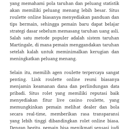
yang memahami pola taruhan dan peluang statistik
akan memiliki peluang menang lebih besar. Situs
roulette online biasanya menyediakan panduan dan
tips bermain, sehingga pemain baru dapat belajar
strategi dasar sebelum memasang taruhan uang asli.
Salah satu metode populer adalah sistem taruhan
Martingale, di mana pemain menggandakan taruhan
setelah kalah untuk meminimalkan kerugian dan
meningkatkan peluang menang.
Selain itu, memilih agen roulette terpercaya sangat
penting. Link roulette online resmi biasanya
menjamin keamanan dana dan perlindungan data
pribadi. Situs rolet yang memiliki reputasi baik
menyediakan fitur live casino roulette, yang
memungkinkan pemain melihat dealer dan bola
secara real-time, memberikan rasa transparansi
yang lebih tinggi dibandingkan rolet online biasa.
Dengan begitu, pemain bisa menikmati sensasi judi