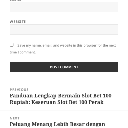
WEBSITE
Save my name, email, and website in this browser for the next
time I comment.
Post
PREVIOUS
navigation
Panduan Lengkap Bermain Slot Bet 100
Previous
Rupiah: Keseruan Slot Bet 100 Perak
post:
NEXT
Peluang Menang Lebih Besar dengan
Next