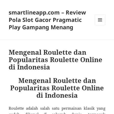
smartlineapp.com – Review
Pola Slot Gacor Pragmatic
Play Gampang Menang
MENU
AND
WIDGETS
Mengenal Roulette dan
Popularitas Roulette Online
di Indonesia
Mengenal Roulette dan
Popularitas Roulette Online
di Indonesia
Roulette adalah salah satu permainan klasik yang