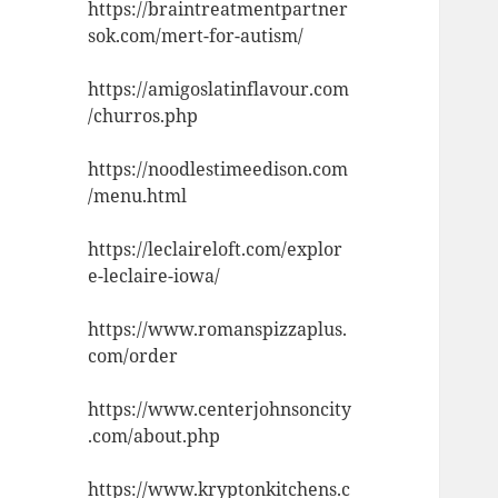
https://braintreatmentpartner
sok.com/mert-for-autism/
https://amigoslatinflavour.com
/churros.php
https://noodlestimeedison.com
/menu.html
https://leclaireloft.com/explor
e-leclaire-iowa/
https://www.romanspizzaplus.
com/order
https://www.centerjohnsoncity
.com/about.php
https://www.kryptonkitchens.c