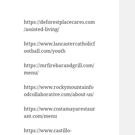
https://deforestplacecares.com
/assisted-living/
https://www.lancastercatholicf
ootball.com/youth
https://mrfirebarandgrill.com/
menu/
https://www.rockymountainfo
odcollaborative.com/about-us/
https://www.costamayarestaur
ant.com/menu
https://www.castillo-