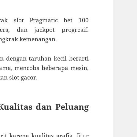
ak slot Pragmatic bet 100
ers, dan jackpot progresif.
ongkrak kemenangan.
n dengan taruhan kecil berarti
lama, mencoba beberapa mesin,
n slot gacor.
 Kualitas dan Peluang
it karena kualitas grafis, fitur