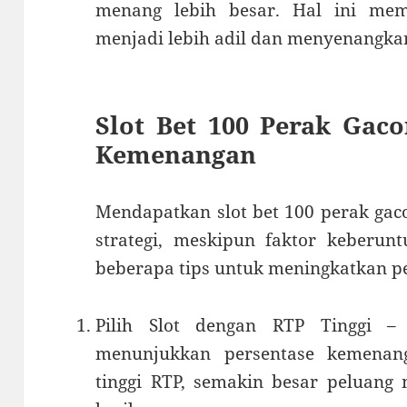
menang lebih besar. Hal ini me
menjadi lebih adil dan menyenangka
Slot Bet 100 Perak Gac
Kemenangan
Mendapatkan slot bet 100 perak ga
strategi, meskipun faktor keberunt
beberapa tips untuk meningkatkan p
Pilih Slot dengan RTP Tinggi –
menunjukkan persentase kemenan
tinggi RTP, semakin besar peluang