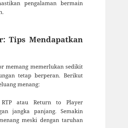
mastikan pengalaman bermain
n.
or: Tips Mendapatkan
cor memang memerlukan sedikit
ungan tetap berperan. Berikut
eluang menang:
 RTP atau Return to Player
gan jangka panjang. Semakin
 menang meski dengan taruhan