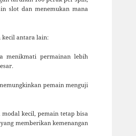
sin slot dan menemukan mana
ecil antara lain:
sa menikmati permainan lebih
esar.
l memungkinkan pemain menguji
 modal kecil, pemain tetap bisa
r yang memberikan kemenangan