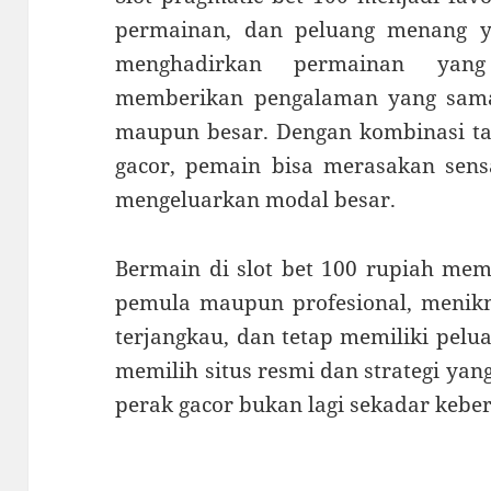
permainan, dan peluang menang yan
menghadirkan permainan yang 
memberikan pengalaman yang sama
maupun besar. Dengan kombinasi ta
gacor, pemain bisa merasakan sens
mengeluarkan modal besar.
Bermain di slot bet 100 rupiah mem
pemula maupun profesional, menikm
terjangkau, dan tetap memiliki pelu
memilih situs resmi dan strategi yan
perak gacor bukan lagi sekadar kebe