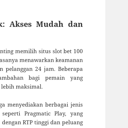
ak: Akses Mudah dan
nting memilih situs slot bet 100
 biasanya menawarkan keamanan
an pelanggan 24 jam. Beberapa
tambahan bagi pemain yang
 lebih maksimal.
uga menyediakan berbagai jenis
seperti Pragmatic Play, yang
 dengan RTP tinggi dan peluang