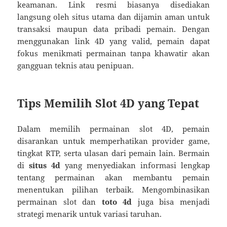
keamanan. Link resmi biasanya disediakan
langsung oleh situs utama dan dijamin aman untuk
transaksi maupun data pribadi pemain. Dengan
menggunakan link 4D yang valid, pemain dapat
fokus menikmati permainan tanpa khawatir akan
gangguan teknis atau penipuan.
Tips Memilih Slot 4D yang Tepat
Dalam memilih permainan slot 4D, pemain
disarankan untuk memperhatikan provider game,
tingkat RTP, serta ulasan dari pemain lain. Bermain
di
situs 4d
yang menyediakan informasi lengkap
tentang permainan akan membantu pemain
menentukan pilihan terbaik. Mengombinasikan
permainan slot dan
toto 4d
juga bisa menjadi
strategi menarik untuk variasi taruhan.