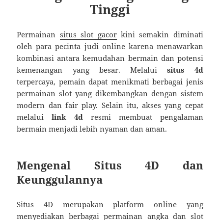
Tinggi
Permainan
situs slot gacor
kini semakin diminati
oleh para pecinta judi online karena menawarkan
kombinasi antara kemudahan bermain dan potensi
kemenangan yang besar. Melalui
situs 4d
terpercaya, pemain dapat menikmati berbagai jenis
permainan slot yang dikembangkan dengan sistem
modern dan fair play. Selain itu, akses yang cepat
melalui
link 4d
resmi membuat pengalaman
bermain menjadi lebih nyaman dan aman.
Mengenal Situs 4D dan
Keunggulannya
Situs 4D merupakan platform online yang
menyediakan berbagai permainan angka dan slot