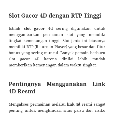
Slot Gacor 4D dengan RTP Tinggi
Istilah
slot gacor 4d
sering digunakan untuk
menggambarkan permainan slot yang memiliki
tingkat kemenangan tinggi. Slot jenis ini biasanya
memiliki RTP (Return to Player) yang besar dan fitur
bonus yang sering muncul. Banyak pemain berburu
slot gacor 4D karena dinilai lebih mudah
memberikan kemenangan dalam waktu singkat.
Pentingnya Menggunakan Link
4D Resmi
Mengakses permainan melalui
link 4d
resmi sangat
penting untuk menghindari situs palsu dan risiko