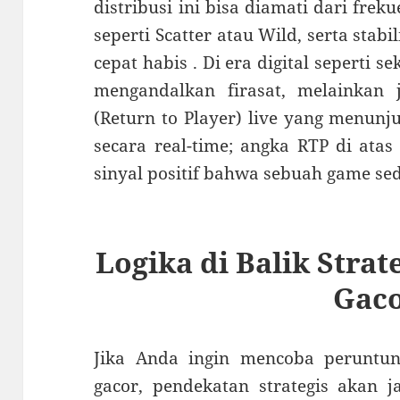
distribusi ini bisa diamati dari fre
seperti Scatter atau Wild, serta stab
cepat habis . Di era digital seperti se
mengandalkan firasat, melainkan
(Return to Player) live yang menun
secara real-time; angka RTP di atas
sinyal positif bahwa sebuah game se
Logika di Balik Strat
Gac
Jika Anda ingin mencoba peruntu
gacor, pendekatan strategis akan j