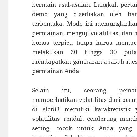
bermain asal-asalan. Langkah pert
demo yang disediakan oleh ha
terkemuka. Mode ini memungkinka
permainan, menguji volatilitas, dan 
bonus terpicu tanpa harus mempe
melakukan 20 hingga 30 puta
mendapatkan gambaran apakah mesin
permainan Anda.
Selain itu, seorang pem
memperhatikan volatilitas dari perm
di slot88 memiliki karakteristi
volatilitas rendah cenderung memb
sering, cocok untuk Anda yang