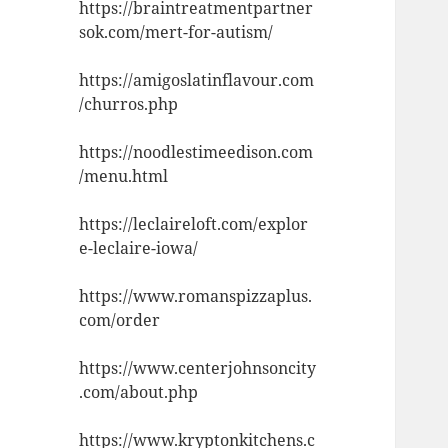
https://braintreatmentpartner
sok.com/mert-for-autism/
https://amigoslatinflavour.com
/churros.php
https://noodlestimeedison.com
/menu.html
https://leclaireloft.com/explor
e-leclaire-iowa/
https://www.romanspizzaplus.
com/order
https://www.centerjohnsoncity
.com/about.php
https://www.kryptonkitchens.c