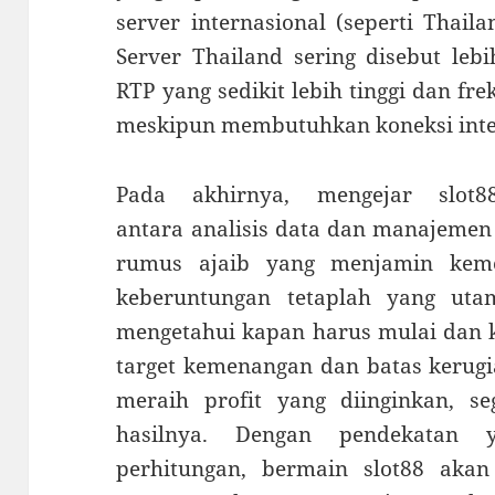
server internasional (seperti Thail
Server Thailand sering disebut le
RTP yang sedikit lebih tinggi dan fre
meskipun membutuhkan koneksi intern
Pada akhirnya, mengejar slot
antara analisis data dan manajemen 
rumus ajaib yang menjamin kem
keberuntungan tetaplah yang uta
mengetahui kapan harus mulai dan k
target kemenangan dan batas kerugi
meraih profit yang diinginkan, se
hasilnya. Dengan pendekatan
perhitungan, bermain slot88 aka