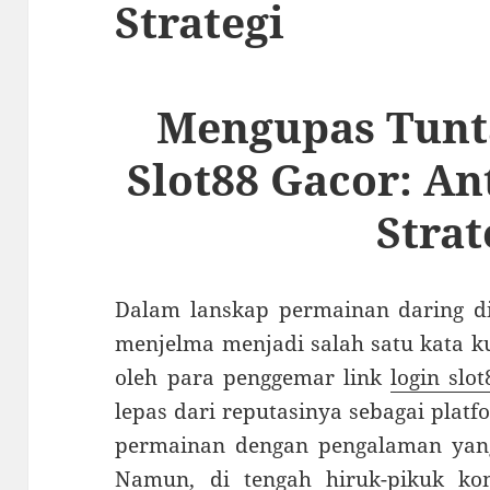
Strategi
Mengupas Tunt
Slot88 Gacor: An
Strat
Dalam lanskap permainan daring di I
menjelma menjadi salah satu kata k
oleh para penggemar link
login slot
lepas dari reputasinya sebagai pla
permainan dengan pengalaman yan
Namun, di tengah hiruk-pikuk ko