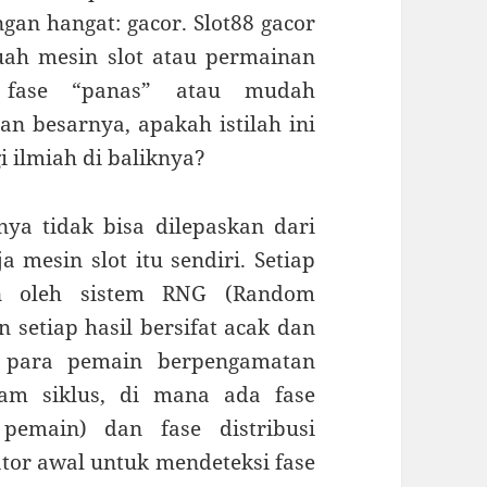
ngan hangat: gacor. Slot88 gacor
ah mesin slot atau permainan
 fase “panas” atau mudah
 besarnya, apakah istilah ini
i ilmiah di baliknya?
a tidak bisa dilepaskan dari
 mesin slot itu sendiri. Setiap
an oleh sistem RNG (Random
setiap hasil bersifat acak dan
, para pemain berpengamatan
am siklus, di mana ada fase
pemain) dan fase distribusi
or awal untuk mendeteksi fase