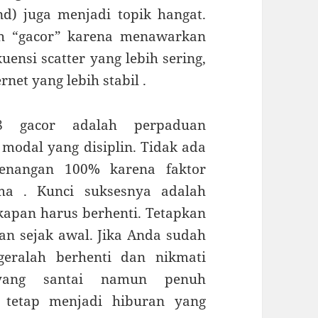
and) juga menjadi topik hangat.
bih “gacor” karena menawarkan
kuensi scatter yang lebih sering,
et yang lebih stabil .
88 gacor adalah perpaduan
modal yang disiplin. Tidak ada
enangan 100% karena faktor
ma . Kunci suksesnya adalah
apan harus berhenti. Tetapkan
an sejak awal. Jika Anda sudah
geralah berhenti dan nikmati
 yang santai namun penuh
n tetap menjadi hiburan yang