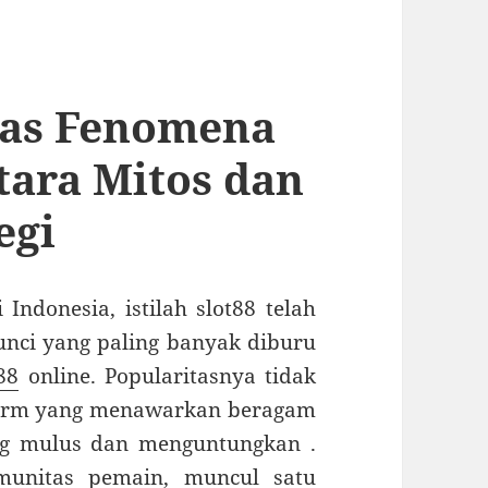
as Fenomena
tara Mitos dan
egi
ndonesia, istilah slot88 telah
unci yang paling banyak diburu
88
online. Popularitasnya tidak
tform yang menawarkan beragam
g mulus dan menguntungkan .
munitas pemain, muncul satu