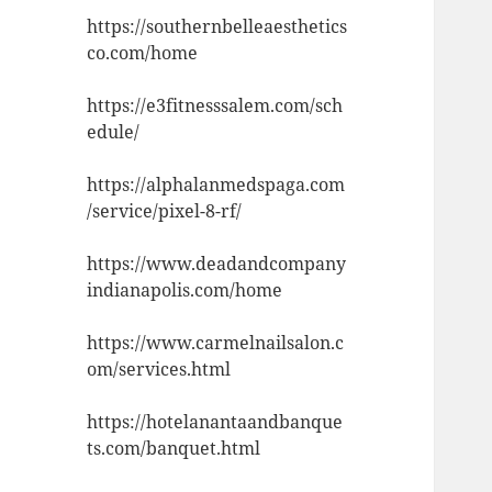
https://southernbelleaesthetics
co.com/home
https://e3fitnesssalem.com/sch
edule/
https://alphalanmedspaga.com
/service/pixel-8-rf/
https://www.deadandcompany
indianapolis.com/home
https://www.carmelnailsalon.c
om/services.html
https://hotelanantaandbanque
ts.com/banquet.html