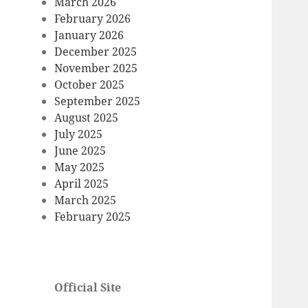
March 2026
February 2026
January 2026
December 2025
November 2025
October 2025
September 2025
August 2025
July 2025
June 2025
May 2025
April 2025
March 2025
February 2025
Official Site