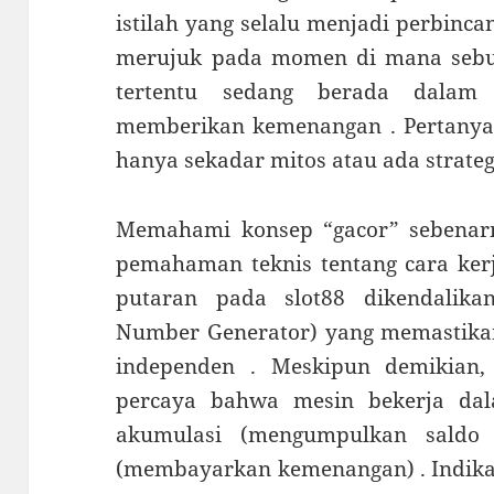
istilah yang selalu menjadi perbinca
merujuk pada momen di mana sebu
tertentu sedang berada dalam
memberikan kemenangan . Pertanyaan
hanya sekadar mitos atau ada strateg
Memahami konsep “gacor” sebenarny
pemahaman teknis tentang cara kerja
putaran pada slot88 dikendalik
Number Generator) yang memastikan 
independen . Meskipun demikian
percaya bahwa mesin bekerja dal
akumulasi (mengumpulkan saldo 
(membayarkan kemenangan) . Indikat