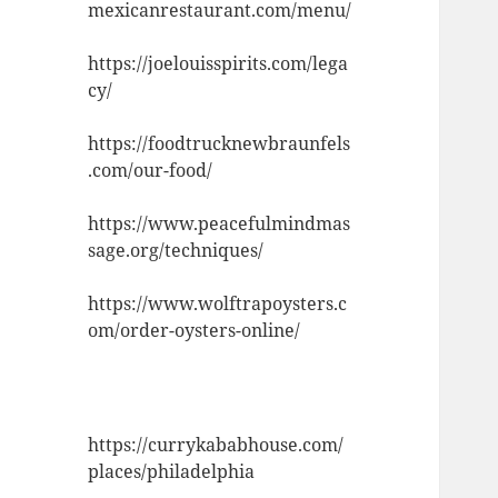
mexicanrestaurant.com/menu/
https://joelouisspirits.com/lega
cy/
https://foodtrucknewbraunfels
.com/our-food/
https://www.peacefulmindmas
sage.org/techniques/
https://www.wolftrapoysters.c
om/order-oysters-online/
https://currykababhouse.com/
places/philadelphia