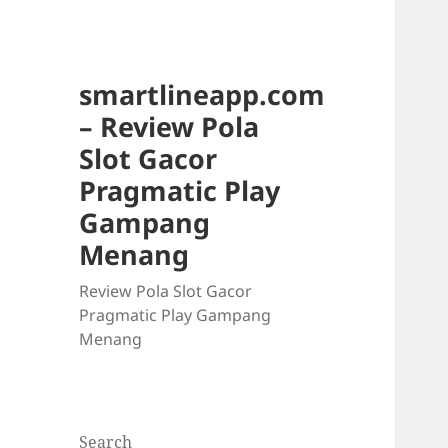
smartlineapp.com
– Review Pola
Slot Gacor
Pragmatic Play
Gampang
Menang
Review Pola Slot Gacor
Pragmatic Play Gampang
Menang
Search