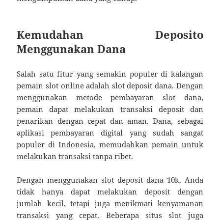
Kemudahan Deposito
Menggunakan Dana
Salah satu fitur yang semakin populer di kalangan
pemain slot online adalah slot deposit dana. Dengan
menggunakan metode pembayaran slot dana,
pemain dapat melakukan transaksi deposit dan
penarikan dengan cepat dan aman. Dana, sebagai
aplikasi pembayaran digital yang sudah sangat
populer di Indonesia, memudahkan pemain untuk
melakukan transaksi tanpa ribet.
Dengan menggunakan slot deposit dana 10k, Anda
tidak hanya dapat melakukan deposit dengan
jumlah kecil, tetapi juga menikmati kenyamanan
transaksi yang cepat. Beberapa situs slot juga