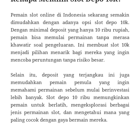
Pemain slot online di Indonesia sekarang semakin
dimudahkan dengan adanya opsi slot depo 10k.
Dengan minimal deposit yang hanya 10 ribu rupiah,
pemain bisa memulai permainan tanpa merasa
khawatir soal pengeluaran. Ini membuat slot 10k
menjadi pilihan menarik bagi mereka yang ingin
mencoba peruntungan tanpa risiko besar.
Selain itu, deposit yang terjangkau ini juga
memudahkan pemain pemula yang ingin
memahami permainan sebelum mulai berinvestasi
lebih banyak. Slot depo 10 ribu memungkinkan
pemain untuk berlatih, mengeksplorasi berbagai
jenis permainan slot, dan mengetahui mana yang
paling cocok dengan gaya bermain mereka.