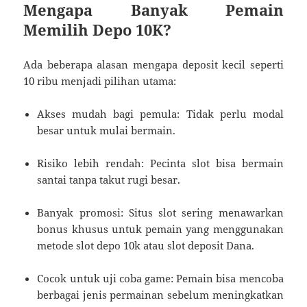
Mengapa Banyak Pemain
Memilih Depo 10K?
Ada beberapa alasan mengapa deposit kecil seperti
10 ribu menjadi pilihan utama:
Akses mudah bagi pemula: Tidak perlu modal
besar untuk mulai bermain.
Risiko lebih rendah: Pecinta slot bisa bermain
santai tanpa takut rugi besar.
Banyak promosi: Situs slot sering menawarkan
bonus khusus untuk pemain yang menggunakan
metode slot depo 10k atau slot deposit Dana.
Cocok untuk uji coba game: Pemain bisa mencoba
berbagai jenis permainan sebelum meningkatkan