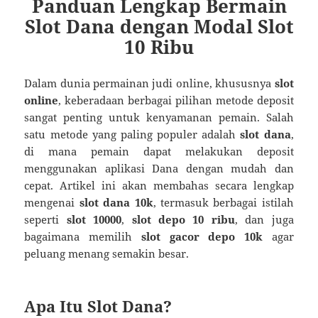
Panduan Lengkap Bermain
Slot Dana dengan Modal Slot
10 Ribu
Dalam dunia permainan judi online, khususnya
slot
online
, keberadaan berbagai pilihan metode deposit
sangat penting untuk kenyamanan pemain. Salah
satu metode yang paling populer adalah
slot dana
,
di mana pemain dapat melakukan deposit
menggunakan aplikasi Dana dengan mudah dan
cepat. Artikel ini akan membahas secara lengkap
mengenai
slot dana 10k
, termasuk berbagai istilah
seperti
slot 10000
,
slot depo 10 ribu
, dan juga
bagaimana memilih
slot gacor depo 10k
agar
peluang menang semakin besar.
Apa Itu Slot Dana?