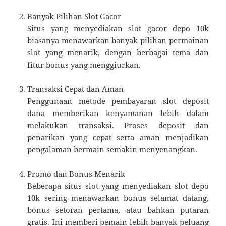
Banyak Pilihan Slot Gacor
Situs yang menyediakan slot gacor depo 10k
biasanya menawarkan banyak pilihan permainan
slot yang menarik, dengan berbagai tema dan
fitur bonus yang menggiurkan.
Transaksi Cepat dan Aman
Penggunaan metode pembayaran slot deposit
dana memberikan kenyamanan lebih dalam
melakukan transaksi. Proses deposit dan
penarikan yang cepat serta aman menjadikan
pengalaman bermain semakin menyenangkan.
Promo dan Bonus Menarik
Beberapa situs slot yang menyediakan slot depo
10k sering menawarkan bonus selamat datang,
bonus setoran pertama, atau bahkan putaran
gratis. Ini memberi pemain lebih banyak peluang