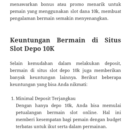
menawarkan bonus atau promo menarik untuk
pemain yang menggunakan slot dana 10k, membuat
pengalaman bermain semakin menyenangkan.
Keuntungan Bermain di Situs
Slot Depo 10K
Selain kemudahan dalam melakukan deposit,
bermain di situs slot depo 10k juga memberikan
banyak keuntungan lainnya. Berikut beberapa
keuntungan yang bisa Anda nikmati:
Minimal Deposit Terjangkau
Dengan hanya depo 10k, Anda bisa memulai
petualangan bermain slot online. Hal ini
memberi kesempatan bagi pemain dengan budget
terbatas untuk ikut serta dalam permainan.