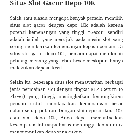
Situs Slot Gacor Depo 10K
Salah satu alasan mengapa banyak pemain memilih
situs slot gacor dengan depo 10k adalah karena
potensi kemenangan yang tinggi. “Gacor” sendiri
adalah istilah yang merujuk pada mesin slot yang
sering memberikan kemenangan kepada pemain. Di
situs slot gacor depo 10k, pemain dapat menikmati
peluang menang yang lebih besar meskipun hanya
melakukan deposit kecil.
Selain itu, beberapa situs slot menawarkan berbagai
jenis permainan slot dengan tingkat RTP (Return to
Player) yang tinggi, meningkatkan kemungkinan
pemain untuk mendapatkan kemenangan besar
dalam setiap putaran. Dengan slot deposit dana 10k
atau slot dana 10k, Anda dapat memanfaatkan
kesempatan ini tanpa harus menunggu lama untuk
mengumpulkan dana yang cukup.