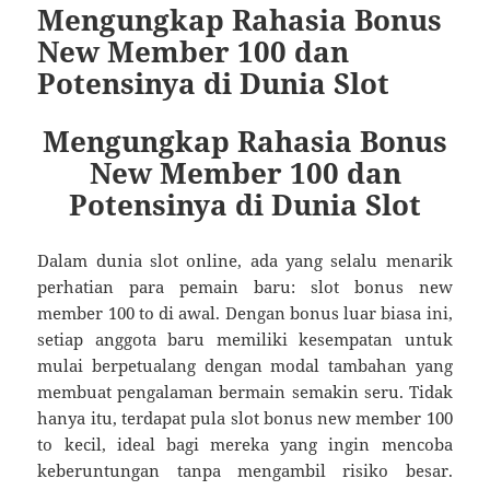
Mengungkap Rahasia Bonus
New Member 100 dan
Potensinya di Dunia Slot
Mengungkap Rahasia Bonus
New Member 100 dan
Potensinya di Dunia Slot
Dalam dunia slot online, ada yang selalu menarik
perhatian para pemain baru: slot bonus new
member 100 to di awal. Dengan bonus luar biasa ini,
setiap anggota baru memiliki kesempatan untuk
mulai berpetualang dengan modal tambahan yang
membuat pengalaman bermain semakin seru. Tidak
hanya itu, terdapat pula slot bonus new member 100
to kecil, ideal bagi mereka yang ingin mencoba
keberuntungan tanpa mengambil risiko besar.