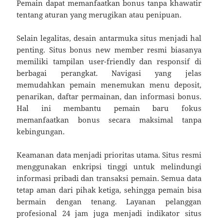
Pemain dapat memanfaatkan bonus tanpa khawatir
tentang aturan yang merugikan atau penipuan.
Selain legalitas, desain antarmuka situs menjadi hal
penting. Situs bonus new member resmi biasanya
memiliki tampilan user-friendly dan responsif di
berbagai perangkat. Navigasi yang jelas
memudahkan pemain menemukan menu deposit,
penarikan, daftar permainan, dan informasi bonus.
Hal ini membantu pemain baru fokus
memanfaatkan bonus secara maksimal tanpa
kebingungan.
Keamanan data menjadi prioritas utama. Situs resmi
menggunakan enkripsi tinggi untuk melindungi
informasi pribadi dan transaksi pemain. Semua data
tetap aman dari pihak ketiga, sehingga pemain bisa
bermain dengan tenang. Layanan pelanggan
profesional 24 jam juga menjadi indikator situs