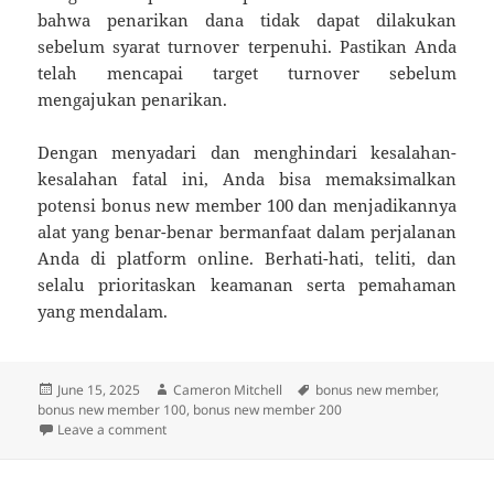
bahwa penarikan dana tidak dapat dilakukan
sebelum syarat turnover terpenuhi. Pastikan Anda
telah mencapai target turnover sebelum
mengajukan penarikan.
Dengan menyadari dan menghindari kesalahan-
kesalahan fatal ini, Anda bisa memaksimalkan
potensi bonus new member 100 dan menjadikannya
alat yang benar-benar bermanfaat dalam perjalanan
Anda di platform online. Berhati-hati, teliti, dan
selalu prioritaskan keamanan serta pemahaman
yang mendalam.
Posted
Author
Tags
June 15, 2025
Cameron Mitchell
bonus new member
,
on
bonus new member 100
,
bonus new member 200
on Mengapa Platform Menawarkan Bonus New Member
Leave a comment