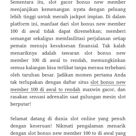
Sementara itu, slot gacor bonus new member
menjanjikan kemenangan nyata dengan peluang
lebih tinggi untuk meraih jackpot impian. Di dalam
platform ini, manfaat dari slot bonus new member
100 di awal tidak dapat diremehkan; memberi
semangat sekaligus memfasilitasi perjalanan setiap
pemain menuju kesuksesan finansial. Tak kalah
menariknya adalah tawaran slot bonus new
member 100 di awal to rendah, memungkinkan
semua kalangan bisa terlibat tanpa merasa terbebani
oleh taruhan besar. Jadikan momen pertama Anda
tak terlupakan dengan daftar situs
slot bonus new
member 100 di awal to rendah
maxwin gacor, dan
rasakan sensasi adrenalin saat gulungan mesin slot
berputar!
Selamat datang di dunia slot online yang penuh
dengan keseruan! Nikmati pengalaman menarik
dengan slot bonus new member 100 to di awal yang