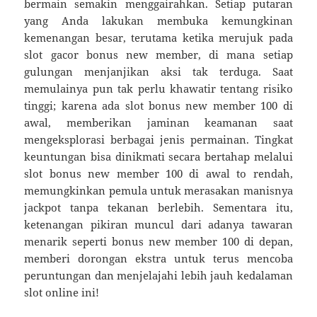
bermain semakin menggairahkan. Setiap putaran
yang Anda lakukan membuka kemungkinan
kemenangan besar, terutama ketika merujuk pada
slot gacor bonus new member, di mana setiap
gulungan menjanjikan aksi tak terduga. Saat
memulainya pun tak perlu khawatir tentang risiko
tinggi; karena ada slot bonus new member 100 di
awal, memberikan jaminan keamanan saat
mengeksplorasi berbagai jenis permainan. Tingkat
keuntungan bisa dinikmati secara bertahap melalui
slot bonus new member 100 di awal to rendah,
memungkinkan pemula untuk merasakan manisnya
jackpot tanpa tekanan berlebih. Sementara itu,
ketenangan pikiran muncul dari adanya tawaran
menarik seperti bonus new member 100 di depan,
memberi dorongan ekstra untuk terus mencoba
peruntungan dan menjelajahi lebih jauh kedalaman
slot online ini!