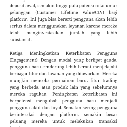
deposit awal, semakin tinggi pula potensi nilai umur
pelanggan (Customer Lifetime Value/CLV) bagi
platform. Ini juga bisa berarti pengguna akan lebih
serius dalam menggunakan layanan karena mereka
telah menginvestasikan jumlah yang lebih
substansif.
Ketiga, Meningkatkan Keterlibatan Pengguna
(Engagement). Dengan modal yang berlipat ganda,
pengguna baru cenderung lebih berani menjelajahi
berbagai fitur dan layanan yang ditawarkan. Mereka
mungkin mencoba permainan baru, fitur trading
yang berbeda, atau produk lain yang sebelumnya
mereka ragukan. Peningkatan keterlibatan ini
berpotensi mengubah pengguna baru menjadi
pengguna aktif dan loyal. Semakin sering pengguna
berinteraksi dengan platform, semakin besar
peluang mereka untuk melakukan transaksi