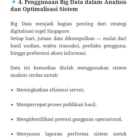
4. Penggunaan Big Data dalam Analisis
dan Optimalisasi Sistem
Big Data menjadi bagian penting dari strategi
digitalisasi togel Singapore.
Setiap hari, jutaan data dikumpulkan — mulai dari
hasil undian, waktu transaksi, perilaku pengguna,
hingga preferensi akses informasi.
Data ini kemudian diolah menggunakan sistem
analisis cerdas untuk:
Meningkatkan efisiensi server,
Mempercepat proses publikasi hasil,
Mengidentifikasi potensi gangguan operasional,
Menyusun laporan performa sistem untuk