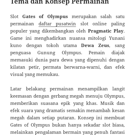
Tema dan Konsep Permainan
Slot
Gates of Olympus
merupakan salah satu
permainan
daftar pusatwin
slot online paling
populer yang dikembangkan oleh
Pragmatic Play
.
Game ini menghadirkan nuansa mitologi Yunani
kuno dengan tokoh utama
Dewa Zeus
, sang
penguasa Gunung Olympus. Pemain diajak
memasuki dunia para dewa yang dipenuhi dengan
kilatan petir, permata berwarna-warni, dan efek
visual yang memukau.
Latar belakang permainan menampilkan langit
keemasan dengan gerbang megah menuju Olympus,
memberikan suasana epik yang khas. Musik dan
efek suara yang dramatis semakin menambah kesan
megah dalam setiap putaran. Konsep ini membuat
Gates of Olympus bukan hanya sekadar slot biasa,
melainkan pengalaman bermain yang penuh fantasi