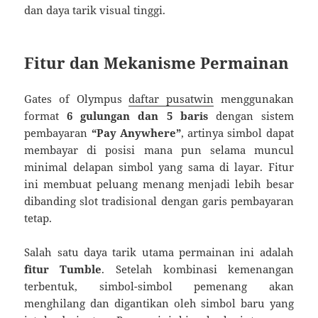
dan daya tarik visual tinggi.
Fitur dan Mekanisme Permainan
Gates of Olympus
daftar pusatwin
menggunakan
format
6 gulungan dan 5 baris
dengan sistem
pembayaran
“Pay Anywhere”
, artinya simbol dapat
membayar di posisi mana pun selama muncul
minimal delapan simbol yang sama di layar. Fitur
ini membuat peluang menang menjadi lebih besar
dibanding slot tradisional dengan garis pembayaran
tetap.
Salah satu daya tarik utama permainan ini adalah
fitur Tumble
. Setelah kombinasi kemenangan
terbentuk, simbol-simbol pemenang akan
menghilang dan digantikan oleh simbol baru yang