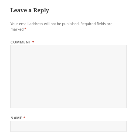
Leave a Reply
Your email address will not be published.
Required fields are
marked
*
COMMENT
*
NAME
*