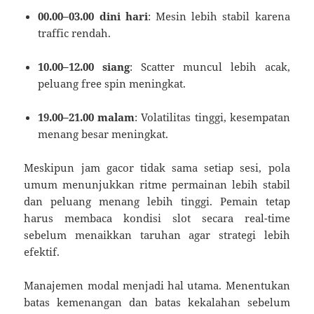
00.00–03.00 dini hari
: Mesin lebih stabil karena
traffic rendah.
10.00–12.00 siang
: Scatter muncul lebih acak,
peluang free spin meningkat.
19.00–21.00 malam
: Volatilitas tinggi, kesempatan
menang besar meningkat.
Meskipun jam gacor tidak sama setiap sesi, pola
umum menunjukkan ritme permainan lebih stabil
dan peluang menang lebih tinggi. Pemain tetap
harus membaca kondisi slot secara real-time
sebelum menaikkan taruhan agar strategi lebih
efektif.
Manajemen modal menjadi hal utama. Menentukan
batas kemenangan dan batas kekalahan sebelum