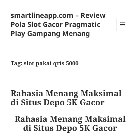
smartlineapp.com – Review
Pola Slot Gacor Pragmatic
Play Gampang Menang
MENU
AND
WIDGETS
Tag:
slot pakai qris 5000
Rahasia Menang Maksimal
di Situs Depo 5K Gacor
Rahasia Menang Maksimal
di Situs Depo 5K Gacor