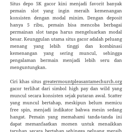
Situs depo 5K gacor kini menjadi favorit banyak
pemain slot yang ingin meraih kemenangan
konsisten dengan modal minim. Dengan deposit
hanya 5 ribu, pemain bisa mencoba berbagai
permainan slot tanpa harus mengeluarkan modal
besar. Keunggulan utama situs gacor adalah peluang
menang yang lebih tinggi dan kombinasi
kemenangan yang sering muncul, sehingga
pengalaman bermain menjadi lebih seru dan
menguntungkan.
Ciri khas situs
greatermountpleasantamechurch.org
gacor terlihat dari simbol high pay dan wild yang
muncul secara konsisten sejak putaran awal. Scatter
yang muncul bertahap, meskipun belum memicu
free spin, menjadi indikator bahwa mesin sedang
hangat. Pemain yang memahami tanda-tanda ini
dapat memanfaatkan momen untuk menaikkan
taruhan secara bertahap sehingga peluang meraih