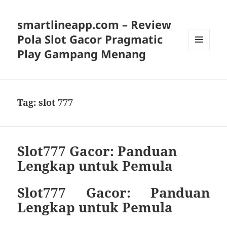
smartlineapp.com – Review
Pola Slot Gacor Pragmatic
Play Gampang Menang
MENU
AND
WIDGETS
Tag:
slot 777
Slot777 Gacor: Panduan
Lengkap untuk Pemula
Slot777 Gacor: Panduan
Lengkap untuk Pemula