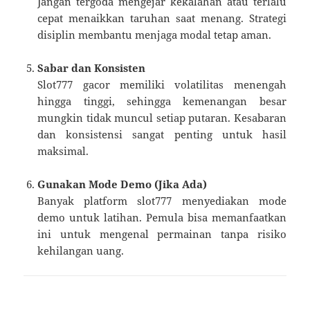
Jangan tergoda mengejar kekalahan atau terlalu
cepat menaikkan taruhan saat menang. Strategi
disiplin membantu menjaga modal tetap aman.
Sabar dan Konsisten
Slot777 gacor memiliki volatilitas menengah
hingga tinggi, sehingga kemenangan besar
mungkin tidak muncul setiap putaran. Kesabaran
dan konsistensi sangat penting untuk hasil
maksimal.
Gunakan Mode Demo (Jika Ada)
Banyak platform slot777 menyediakan mode
demo untuk latihan. Pemula bisa memanfaatkan
ini untuk mengenal permainan tanpa risiko
kehilangan uang.