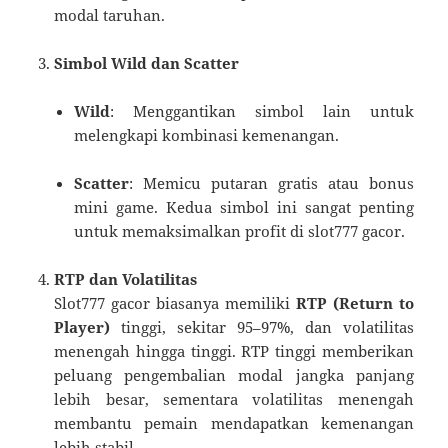
modal taruhan.
Simbol Wild dan Scatter
Wild
: Menggantikan simbol lain untuk
melengkapi kombinasi kemenangan.
Scatter
: Memicu putaran gratis atau bonus
mini game. Kedua simbol ini sangat penting
untuk memaksimalkan profit di slot777 gacor.
RTP dan Volatilitas
Slot777 gacor biasanya memiliki
RTP (Return to
Player)
tinggi, sekitar 95–97%, dan volatilitas
menengah hingga tinggi. RTP tinggi memberikan
peluang pengembalian modal jangka panjang
lebih besar, sementara volatilitas menengah
membantu pemain mendapatkan kemenangan
lebih stabil.