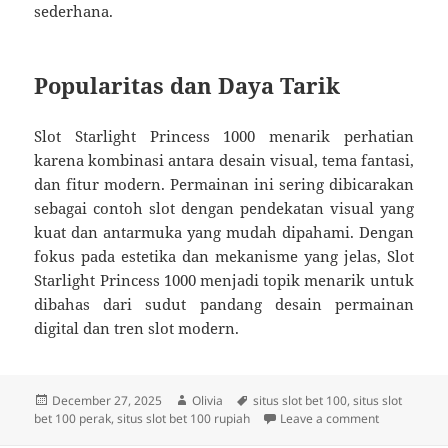
sederhana.
Popularitas dan Daya Tarik
Slot Starlight Princess 1000 menarik perhatian
karena kombinasi antara desain visual, tema fantasi,
dan fitur modern. Permainan ini sering dibicarakan
sebagai contoh slot dengan pendekatan visual yang
kuat dan antarmuka yang mudah dipahami. Dengan
fokus pada estetika dan mekanisme yang jelas, Slot
Starlight Princess 1000 menjadi topik menarik untuk
dibahas dari sudut pandang desain permainan
digital dan tren slot modern.
Posted
Author
Tags
December 27, 2025
Olivia
situs slot bet 100
,
situs slot
on
on Slot Star
bet 100 perak
,
situs slot bet 100 rupiah
Leave a comment