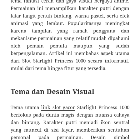
tema fantasi cerah dan gaya visual bergaya anime.
Permainan ini menampilkan karakter putri dengan
latar langit penuh bintang, warna pastel, serta efek
animasi yang lembut. Popularitasnya meningkat
karena tampilan yang ramah pengguna dan
mekanisme permainan yang relatif mudah dipahami
oleh pemain pemula maupun yang sudah
berpengalaman. Artikel ini membahas aspek utama
dari Slot Starlight Princess 1000 secara informatif,
mulai dari tema hingga fitur yang tersedia.
Tema dan Desain Visual
Tema utama
link slot gacor
Starlight Princess 1000
berfokus pada dunia magis dengan nuansa cahaya
dan bintang. Karakter putri menjadi ikon sentral
yang muncul di sisi layar, memberikan sentuhan
personal pada permainan. Desain simbol