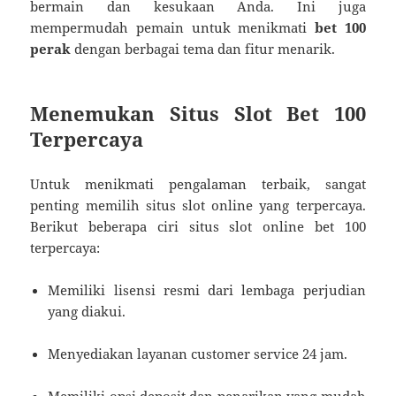
bermain dan kesukaan Anda. Ini juga
mempermudah pemain untuk menikmati
bet 100
perak
dengan berbagai tema dan fitur menarik.
Menemukan Situs Slot Bet 100
Terpercaya
Untuk menikmati pengalaman terbaik, sangat
penting memilih situs slot online yang terpercaya.
Berikut beberapa ciri situs slot online bet 100
terpercaya:
Memiliki lisensi resmi dari lembaga perjudian
yang diakui.
Menyediakan layanan customer service 24 jam.