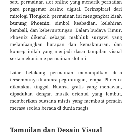
satu permainan slot online yang menarik perhatian
para penggemar kasino digital. Terinspirasi dari
mitologi Tiongkok, permainan ini mengangkat kisah
burung Phoenix
, simbol keabadian, kelahiran
kembali, dan keberuntungan. Dalam budaya Timur,
Phoenix dikenal sebagai makhluk surgawi yang
melambangkan harapan dan kemakmuran, dan
konsep inilah yang menjadi dasar tampilan visual
serta mekanisme permainan slot ini.
Latar belakang permainan menampilkan desa
tersembunyi di antara pegunungan, tempat Phoenix
dikatakan tinggal. Nuansa grafis yang menawan,
dipadukan dengan musik oriental yang lembut,
memberikan suasana mistis yang membuat pemain
merasa seolah berada di dunia magis.
Tampilan dan Desain Visual