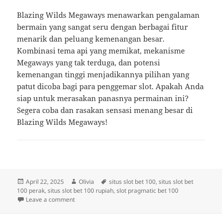
Blazing Wilds Megaways menawarkan pengalaman
bermain yang sangat seru dengan berbagai fitur
menarik dan peluang kemenangan besar.
Kombinasi tema api yang memikat, mekanisme
Megaways yang tak terduga, dan potensi
kemenangan tinggi menjadikannya pilihan yang
patut dicoba bagi para penggemar slot. Apakah Anda
siap untuk merasakan panasnya permainan ini?
Segera coba dan rasakan sensasi menang besar di
Blazing Wilds Megaways!
Posted
Author
Tags
April 22, 2025
Olivia
situs slot bet 100
,
situs slot bet
on
100 perak
,
situs slot bet 100 rupiah
,
slot pragmatic bet 100
on Blazing Wilds Megaways: Keajaiban Slot Bertema 
Leave a comment