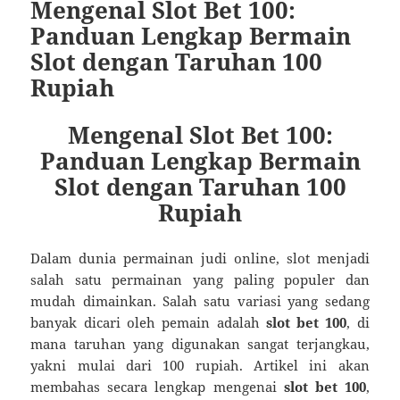
Mengenal Slot Bet 100:
Panduan Lengkap Bermain
Slot dengan Taruhan 100
Rupiah
Mengenal Slot Bet 100:
Panduan Lengkap Bermain
Slot dengan Taruhan 100
Rupiah
Dalam dunia permainan judi online, slot menjadi
salah satu permainan yang paling populer dan
mudah dimainkan. Salah satu variasi yang sedang
banyak dicari oleh pemain adalah
slot bet 100
, di
mana taruhan yang digunakan sangat terjangkau,
yakni mulai dari 100 rupiah. Artikel ini akan
membahas secara lengkap mengenai
slot bet 100
,