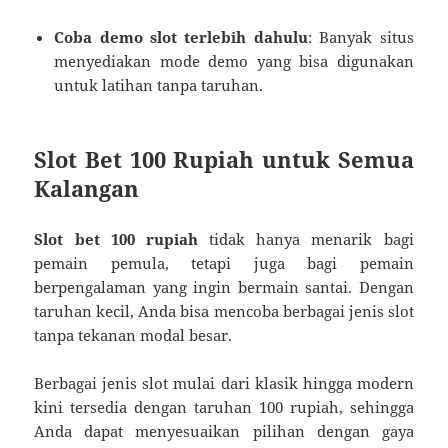
Coba demo slot terlebih dahulu
: Banyak situs
menyediakan mode demo yang bisa digunakan
untuk latihan tanpa taruhan.
Slot Bet 100 Rupiah untuk Semua
Kalangan
Slot bet 100 rupiah
tidak hanya menarik bagi
pemain pemula, tetapi juga bagi pemain
berpengalaman yang ingin bermain santai. Dengan
taruhan kecil, Anda bisa mencoba berbagai jenis slot
tanpa tekanan modal besar.
Berbagai jenis slot mulai dari klasik hingga modern
kini tersedia dengan taruhan 100 rupiah, sehingga
Anda dapat menyesuaikan pilihan dengan gaya