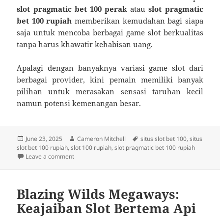
slot pragmatic bet 100 perak
atau
slot pragmatic
bet 100 rupiah
memberikan kemudahan bagi siapa
saja untuk mencoba berbagai game slot berkualitas
tanpa harus khawatir kehabisan uang.
Apalagi dengan banyaknya variasi game slot dari
berbagai provider, kini pemain memiliki banyak
pilihan untuk merasakan sensasi taruhan kecil
namun potensi kemenangan besar.
Posted
Author
Tags
June 23, 2025
Cameron Mitchell
situs slot bet 100
,
situs
on
slot bet 100 rupiah
,
slot 100 rupiah
,
slot pragmatic bet 100 rupiah
on Mengenal Slot Bet 100: Panduan Lengkap Bermain
Leave a comment
Blazing Wilds Megaways:
Keajaiban Slot Bertema Api