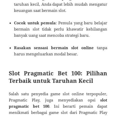
taruhan kecil, Anda dapat lebih mudah mengatur
keuangan saat bermain slot.
Cocok untuk pemula
: Pemula yang baru belajar
bermain slot tidak perlu khawatir kehilangan
banyak uang saat mencoba strategi baru.
Rasakan sensasi bermain slot online
tanpa
harus mengeluarkan modal besar.
Slot Pragmatic Bet 100: Pilihan
Terbaik untuk Taruhan Kecil
Salah satu penyedia game slot online terpopuler,
Pragmatic Play, juga menyediakan opsi
slot
pragmatic bet 100
. Ini berarti pemain dapat
menikmati berbagai game slot dari Pragmatic Play