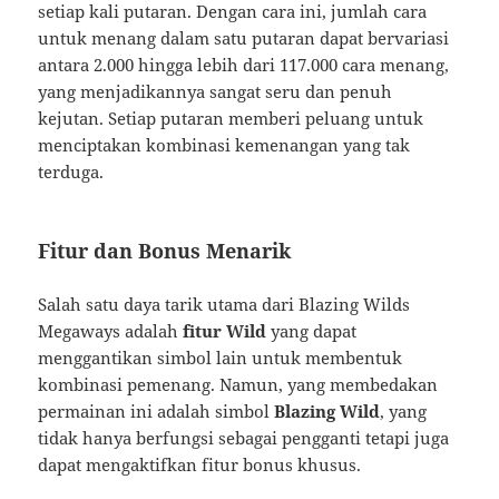
setiap kali putaran. Dengan cara ini, jumlah cara
untuk menang dalam satu putaran dapat bervariasi
antara 2.000 hingga lebih dari 117.000 cara menang,
yang menjadikannya sangat seru dan penuh
kejutan. Setiap putaran memberi peluang untuk
menciptakan kombinasi kemenangan yang tak
terduga.
Fitur dan Bonus Menarik
Salah satu daya tarik utama dari Blazing Wilds
Megaways adalah
fitur Wild
yang dapat
menggantikan simbol lain untuk membentuk
kombinasi pemenang. Namun, yang membedakan
permainan ini adalah simbol
Blazing Wild
, yang
tidak hanya berfungsi sebagai pengganti tetapi juga
dapat mengaktifkan fitur bonus khusus.