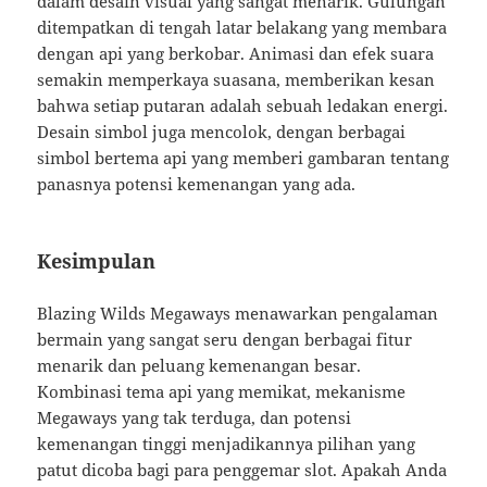
dalam desain visual yang sangat menarik. Gulungan
ditempatkan di tengah latar belakang yang membara
dengan api yang berkobar. Animasi dan efek suara
semakin memperkaya suasana, memberikan kesan
bahwa setiap putaran adalah sebuah ledakan energi.
Desain simbol juga mencolok, dengan berbagai
simbol bertema api yang memberi gambaran tentang
panasnya potensi kemenangan yang ada.
Kesimpulan
Blazing Wilds Megaways menawarkan pengalaman
bermain yang sangat seru dengan berbagai fitur
menarik dan peluang kemenangan besar.
Kombinasi tema api yang memikat, mekanisme
Megaways yang tak terduga, dan potensi
kemenangan tinggi menjadikannya pilihan yang
patut dicoba bagi para penggemar slot. Apakah Anda