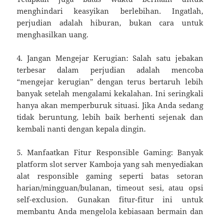
menghindari keasyikan berlebihan. Ingatlah,
perjudian adalah hiburan, bukan cara untuk
menghasilkan uang.
4. Jangan Mengejar Kerugian: Salah satu jebakan
terbesar dalam perjudian adalah mencoba
“mengejar kerugian” dengan terus bertaruh lebih
banyak setelah mengalami kekalahan. Ini seringkali
hanya akan memperburuk situasi. Jika Anda sedang
tidak beruntung, lebih baik berhenti sejenak dan
kembali nanti dengan kepala dingin.
5. Manfaatkan Fitur Responsible Gaming: Banyak
platform slot server Kamboja yang sah menyediakan
alat responsible gaming seperti batas setoran
harian/mingguan/bulanan, timeout sesi, atau opsi
self-exclusion. Gunakan fitur-fitur ini untuk
membantu Anda mengelola kebiasaan bermain dan