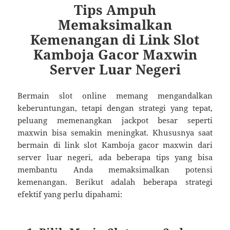
Tips Ampuh
Memaksimalkan
Kemenangan di Link Slot
Kamboja Gacor Maxwin
Server Luar Negeri
Bermain slot online memang mengandalkan
keberuntungan, tetapi dengan strategi yang tepat,
peluang memenangkan jackpot besar seperti
maxwin bisa semakin meningkat. Khususnya saat
bermain di link slot Kamboja gacor maxwin dari
server luar negeri, ada beberapa tips yang bisa
membantu Anda memaksimalkan potensi
kemenangan. Berikut adalah beberapa strategi
efektif yang perlu dipahami: