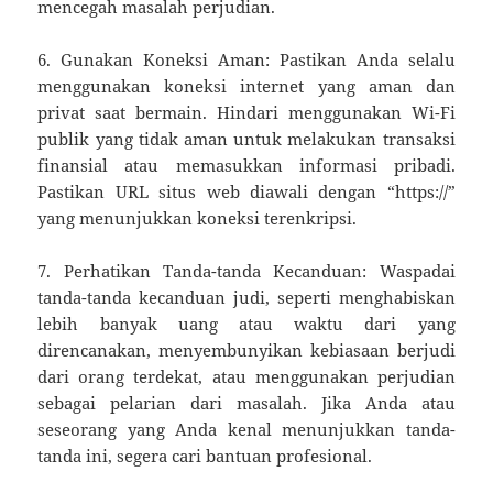
mencegah masalah perjudian.
6. Gunakan Koneksi Aman: Pastikan Anda selalu
menggunakan koneksi internet yang aman dan
privat saat bermain. Hindari menggunakan Wi-Fi
publik yang tidak aman untuk melakukan transaksi
finansial atau memasukkan informasi pribadi.
Pastikan URL situs web diawali dengan “https://”
yang menunjukkan koneksi terenkripsi.
7. Perhatikan Tanda-tanda Kecanduan: Waspadai
tanda-tanda kecanduan judi, seperti menghabiskan
lebih banyak uang atau waktu dari yang
direncanakan, menyembunyikan kebiasaan berjudi
dari orang terdekat, atau menggunakan perjudian
sebagai pelarian dari masalah. Jika Anda atau
seseorang yang Anda kenal menunjukkan tanda-
tanda ini, segera cari bantuan profesional.