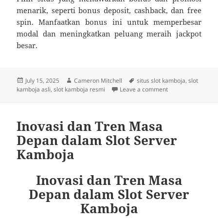
menarik, seperti bonus deposit, cashback, dan free
spin. Manfaatkan bonus ini untuk memperbesar
modal dan meningkatkan peluang meraih jackpot
besar.
Posted
Author
Tags
July 15, 2025
Cameron Mitchell
situs slot kamboja
,
slot
on
on Tips Ampuh Me
kamboja asli
,
slot kamboja resmi
Leave a comment
Inovasi dan Tren Masa
Depan dalam Slot Server
Kamboja
Inovasi dan Tren Masa
Depan dalam Slot Server
Kamboja