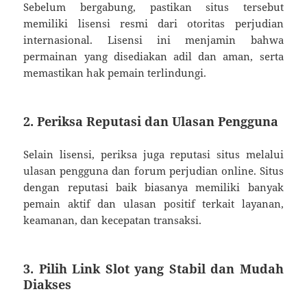
Sebelum bergabung, pastikan situs tersebut
memiliki lisensi resmi dari otoritas perjudian
internasional. Lisensi ini menjamin bahwa
permainan yang disediakan adil dan aman, serta
memastikan hak pemain terlindungi.
2. Periksa Reputasi dan Ulasan Pengguna
Selain lisensi, periksa juga reputasi situs melalui
ulasan pengguna dan forum perjudian online. Situs
dengan reputasi baik biasanya memiliki banyak
pemain aktif dan ulasan positif terkait layanan,
keamanan, dan kecepatan transaksi.
3. Pilih Link Slot yang Stabil dan Mudah
Diakses