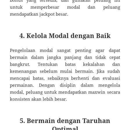
bonus yang tersedia, dan gunakan peluang ini
untuk memperbesar modal dan peluang
mendapatkan jackpot besar.
4. Kelola Modal dengan Baik
Pengelolaan modal sangat penting agar dapat
bermain dalam jangka panjang dan tidak cepat
bangkrut. Tentukan batas kekalahan dan
kemenangan sebelum mulai bermain. Jika sudah
mencapai batas, sebaiknya berhenti dan evaluasi
permainan. Dengan disiplin dalam mengelola
modal, peluang untuk mendapatkan maxwin secara
konsisten akan lebih besar.
5. Bermain dengan Taruhan
Optimal