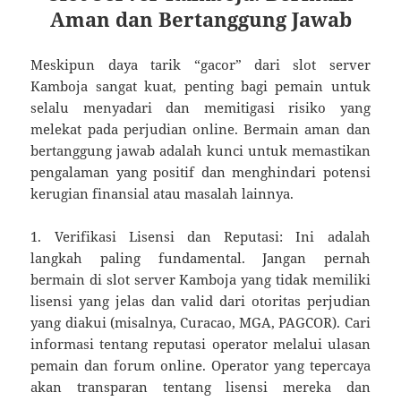
Aman dan Bertanggung Jawab
Meskipun daya tarik “gacor” dari slot server
Kamboja sangat kuat, penting bagi pemain untuk
selalu menyadari dan memitigasi risiko yang
melekat pada perjudian online. Bermain aman dan
bertanggung jawab adalah kunci untuk memastikan
pengalaman yang positif dan menghindari potensi
kerugian finansial atau masalah lainnya.
1. Verifikasi Lisensi dan Reputasi: Ini adalah
langkah paling fundamental. Jangan pernah
bermain di slot server Kamboja yang tidak memiliki
lisensi yang jelas dan valid dari otoritas perjudian
yang diakui (misalnya, Curacao, MGA, PAGCOR). Cari
informasi tentang reputasi operator melalui ulasan
pemain dan forum online. Operator yang tepercaya
akan transparan tentang lisensi mereka dan