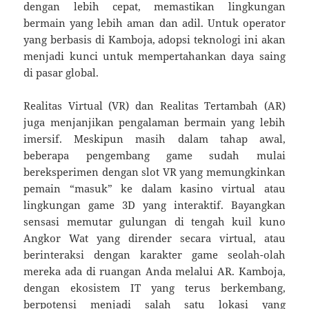
dengan lebih cepat, memastikan lingkungan
bermain yang lebih aman dan adil. Untuk operator
yang berbasis di Kamboja, adopsi teknologi ini akan
menjadi kunci untuk mempertahankan daya saing
di pasar global.
Realitas Virtual (VR) dan Realitas Tertambah (AR)
juga menjanjikan pengalaman bermain yang lebih
imersif. Meskipun masih dalam tahap awal,
beberapa pengembang game sudah mulai
bereksperimen dengan slot VR yang memungkinkan
pemain “masuk” ke dalam kasino virtual atau
lingkungan game 3D yang interaktif. Bayangkan
sensasi memutar gulungan di tengah kuil kuno
Angkor Wat yang dirender secara virtual, atau
berinteraksi dengan karakter game seolah-olah
mereka ada di ruangan Anda melalui AR. Kamboja,
dengan ekosistem IT yang terus berkembang,
berpotensi menjadi salah satu lokasi yang