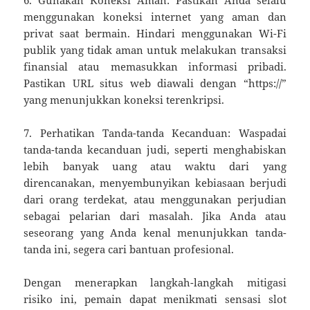
6. Gunakan Koneksi Aman: Pastikan Anda selalu
menggunakan koneksi internet yang aman dan
privat saat bermain. Hindari menggunakan Wi-Fi
publik yang tidak aman untuk melakukan transaksi
finansial atau memasukkan informasi pribadi.
Pastikan URL situs web diawali dengan “https://”
yang menunjukkan koneksi terenkripsi.
7. Perhatikan Tanda-tanda Kecanduan: Waspadai
tanda-tanda kecanduan judi, seperti menghabiskan
lebih banyak uang atau waktu dari yang
direncanakan, menyembunyikan kebiasaan berjudi
dari orang terdekat, atau menggunakan perjudian
sebagai pelarian dari masalah. Jika Anda atau
seseorang yang Anda kenal menunjukkan tanda-
tanda ini, segera cari bantuan profesional.
Dengan menerapkan langkah-langkah mitigasi
risiko ini, pemain dapat menikmati sensasi slot