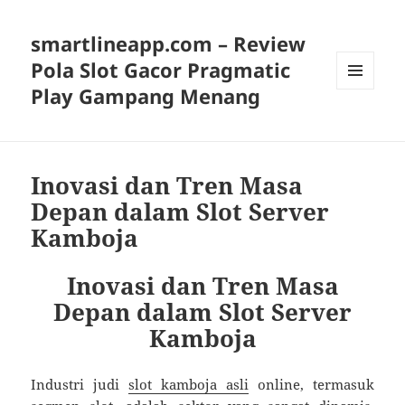
smartlineapp.com – Review
Pola Slot Gacor Pragmatic
Play Gampang Menang
MENU
AND
WIDGETS
Inovasi dan Tren Masa
Depan dalam Slot Server
Kamboja
Inovasi dan Tren Masa
Depan dalam Slot Server
Kamboja
Industri judi
slot kamboja asli
online, termasuk