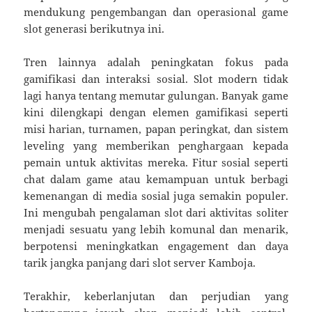
mendukung pengembangan dan operasional game
slot generasi berikutnya ini.
Tren lainnya adalah peningkatan fokus pada
gamifikasi dan interaksi sosial. Slot modern tidak
lagi hanya tentang memutar gulungan. Banyak game
kini dilengkapi dengan elemen gamifikasi seperti
misi harian, turnamen, papan peringkat, dan sistem
leveling yang memberikan penghargaan kepada
pemain untuk aktivitas mereka. Fitur sosial seperti
chat dalam game atau kemampuan untuk berbagi
kemenangan di media sosial juga semakin populer.
Ini mengubah pengalaman slot dari aktivitas soliter
menjadi sesuatu yang lebih komunal dan menarik,
berpotensi meningkatkan engagement dan daya
tarik jangka panjang dari slot server Kamboja.
Terakhir, keberlanjutan dan perjudian yang