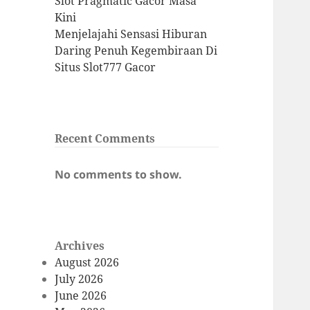
Slot Pragmatic Gacor Masa
Kini
Menjelajahi Sensasi Hiburan
Daring Penuh Kegembiraan Di
Situs Slot777 Gacor
Recent Comments
No comments to show.
Archives
August 2026
July 2026
June 2026