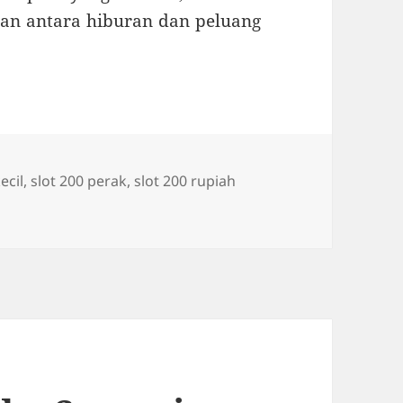
n antara hiburan dan peluang
ecil
,
slot 200 perak
,
slot 200 rupiah
Kaca: Perpaduan Mitologi dan Peluang Kemenangan Besar