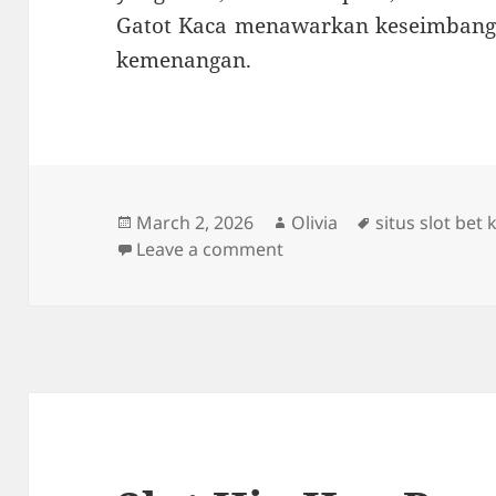
Gatot Kaca menawarkan keseimbanga
kemenangan.
Posted
Author
Tags
March 2, 2026
Olivia
situs slot bet k
on
on Slot Gates of Gatot 
Leave a comment