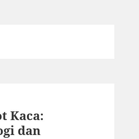
ot Kaca:
ogi dan