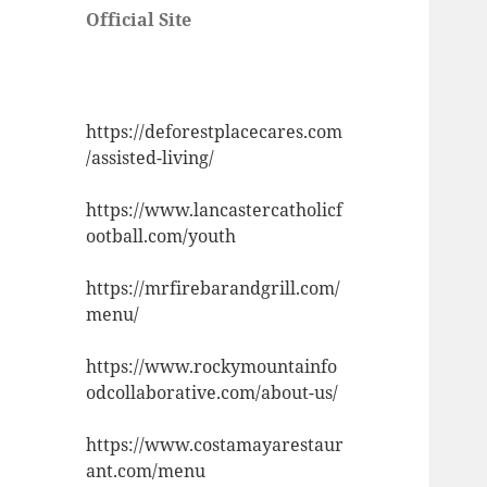
Official Site
https://deforestplacecares.com
/assisted-living/
https://www.lancastercatholicf
ootball.com/youth
https://mrfirebarandgrill.com/
menu/
https://www.rockymountainfo
odcollaborative.com/about-us/
https://www.costamayarestaur
ant.com/menu