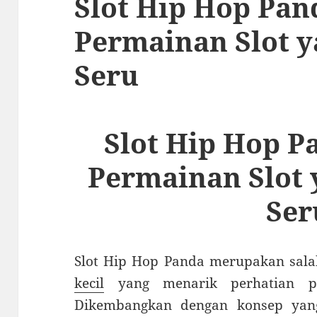
Slot Hip Hop Pan
Permainan Slot y
Seru
Slot Hip Hop P
Permainan Slot 
Ser
Slot Hip Hop Panda merupakan sal
kecil
yang menarik perhatian pa
Dikembangkan dengan konsep yan