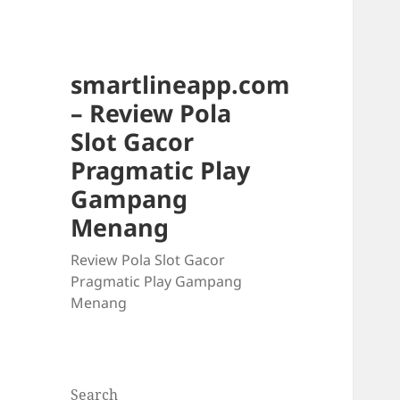
smartlineapp.com
– Review Pola
Slot Gacor
Pragmatic Play
Gampang
Menang
Review Pola Slot Gacor
Pragmatic Play Gampang
Menang
Search