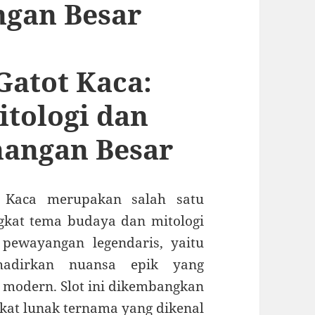
gan Besar
 Gatot Kaca:
tologi dan
angan Besar
 Kaca merupakan salah satu
gkat tema budaya dan mitologi
 pewayangan legendaris, yaitu
hadirkan nuansa epik yang
modern. Slot ini dikembangkan
kat lunak ternama yang dikenal