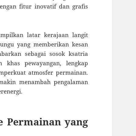
engan fitur inovatif dan grafis
mpilkan latar kerajaan langit
 ungu yang memberikan kesan
barkan sebagai sosok ksatria
n khas pewayangan, lengkap
mperkuat atmosfer permainan.
semakin menambah pengalaman
renergi.
e Permainan yang