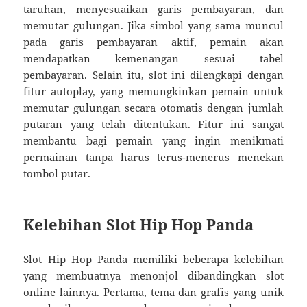
taruhan, menyesuaikan garis pembayaran, dan
memutar gulungan. Jika simbol yang sama muncul
pada garis pembayaran aktif, pemain akan
mendapatkan kemenangan sesuai tabel
pembayaran. Selain itu, slot ini dilengkapi dengan
fitur autoplay, yang memungkinkan pemain untuk
memutar gulungan secara otomatis dengan jumlah
putaran yang telah ditentukan. Fitur ini sangat
membantu bagi pemain yang ingin menikmati
permainan tanpa harus terus-menerus menekan
tombol putar.
Kelebihan Slot Hip Hop Panda
Slot Hip Hop Panda memiliki beberapa kelebihan
yang membuatnya menonjol dibandingkan slot
online lainnya. Pertama, tema dan grafis yang unik