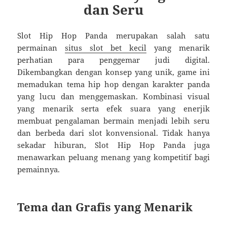
dan Seru
Slot Hip Hop Panda merupakan salah satu
permainan
situs slot bet kecil
yang menarik
perhatian para penggemar judi digital.
Dikembangkan dengan konsep yang unik, game ini
memadukan tema hip hop dengan karakter panda
yang lucu dan menggemaskan. Kombinasi visual
yang menarik serta efek suara yang enerjik
membuat pengalaman bermain menjadi lebih seru
dan berbeda dari slot konvensional. Tidak hanya
sekadar hiburan, Slot Hip Hop Panda juga
menawarkan peluang menang yang kompetitif bagi
pemainnya.
Tema dan Grafis yang Menarik