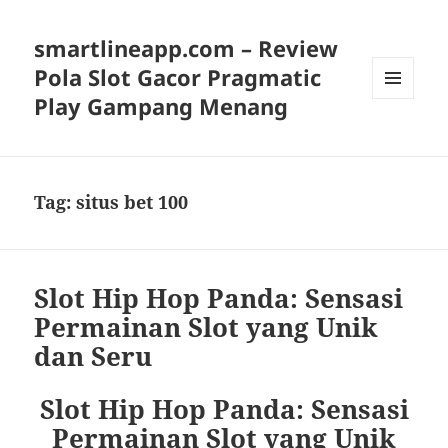
smartlineapp.com – Review
Pola Slot Gacor Pragmatic
Play Gampang Menang
MENU
AND
WIDGETS
Tag:
situs bet 100
Slot Hip Hop Panda: Sensasi
Permainan Slot yang Unik
dan Seru
Slot Hip Hop Panda: Sensasi
Permainan Slot yang Unik