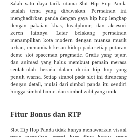
Salah satu daya tarik utama Slot Hip Hop Panda
adalah tema yang dibawakan. Permainan ini
menghadirkan panda dengan gaya hip hop lengkap
dengan pakaian khas, headphone, dan aksesori
keren lainnya. Latar belakang permainan
menampilkan kota modern dengan nuansa musik
urban, menambah kesan hidup pada setiap putaran
demo slot spaceman pragmatic
. Grafis yang tajam
dan animasi yang halus membuat pemain merasa
seolah-olah berada dalam dunia hip hop yang
penuh warna. Setiap simbol pada slot ini dirancang
dengan detail, mulai dari simbol panda itu sendiri
hingga simbol bonus dan simbol wild yang unik.
Fitur Bonus dan RTP
Slot Hip Hop Panda tidak hanya menawarkan visual