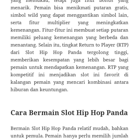
yang memukau, tetapi juga fitur bonus yang
menarik. Pemain bisa menikmati putaran gratis,
simbol wild yang dapat menggantikan simbol lain,
serta fitur multiplier yang meningkatkan
kemenangan. Fitur-fitur ini membuat setiap putaran
memiliki peluang kemenangan yang berbeda dan
menantang. Selain itu, tingkat Return to Player (RTP)
dari Slot Hip Hop Panda tergolong tinggi,
memberikan kesempatan yang lebih besar bagi
pemain untuk mendapatkan kemenangan. RTP yang
kompetitif ini menjadikan slot ini favorit di
kalangan pemain yang mencari kombinasi antara
hiburan dan keuntungan.
Cara Bermain Slot Hip Hop Panda
Bermain Slot Hip Hop Panda relatif mudah, bahkan
untuk pemula. Pemain hanya perlu memilih jumlah