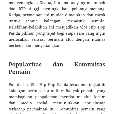
menyenangkan. Kedua, fitur bonus yang melimpah
dan RTP tinggi meningkatkan peluang menang.
Ketiga, permainan ini mudah dimainkan dan cocok
untuk semua kalangan, termasuk pemula.
Kelebihan-kelebihan ini menjadikan Slot Hip Hop
Panda pilihan yang tepat bagi siapa saja yang ingin
merasakan sensasi bermain slot dengan nuansa
berbeda dan menyenangkan.
Popularitas dan Komunitas
Pemain
Popularitas Slot Hip Hop Panda terus meningkat di
kalangan pecinta slot online. Banyak pemain yang
membagikan pengalaman mereka melalui forum
dan media sosial, menunjukkan antusiasme
terhadap permainan ini. Komunitas pemain yang