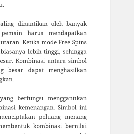
u.
aling dinantikan oleh banyak
, pemain harus mendapatkan
putaran. Ketika mode Free Spins
biasanya lebih tinggi, sehingga
sar. Kombinasi antara simbol
ang besar dapat menghasilkan
gkan.
 yang berfungsi menggantikan
inasi kemenangan. Simbol ini
 menciptakan peluang menang
membentuk kombinasi bernilai