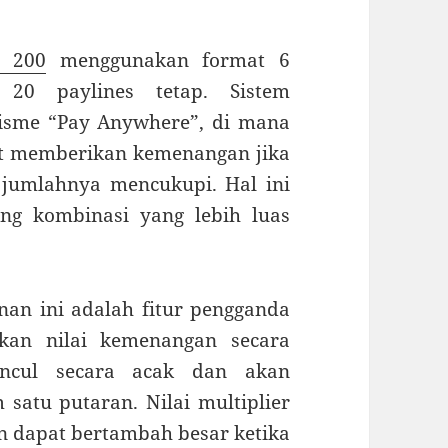
t 200
menggunakan format 6
20 paylines tetap. Sistem
sme “Pay Anywhere”, di mana
at memberikan kemenangan jika
jumlahnya mencukupi. Hal ini
ang kombinasi yang lebih luas
nan ini adalah fitur pengganda
tkan nilai kemenangan secara
uncul secara acak dan akan
satu putaran. Nilai multiplier
an dapat bertambah besar ketika