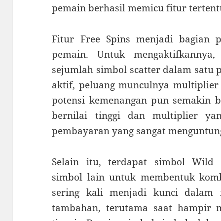
pemain berhasil memicu fitur tertent
Fitur Free Spins menjadi bagian p
pemain. Untuk mengaktifkannya
sejumlah simbol scatter dalam satu 
aktif, peluang munculnya multiplier 
potensi kemenangan pun semakin be
bernilai tinggi dan multiplier y
pembayaran yang sangat menguntun
Selain itu, terdapat simbol Wild
simbol lain untuk membentuk komb
sering kali menjadi kunci dalam
tambahan, terutama saat hampir 