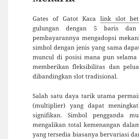
Gates of Gatot Kaca
link slot be
gulungan dengan 5 baris dan 
pembayarannya mengadopsi mekani
simbol dengan jenis yang sama dap
muncul di posisi mana pun selama 
memberikan fleksibilitas dan pelu
dibandingkan slot tradisional.
Salah satu daya tarik utama permai
(multiplier) yang dapat meningka
signifikan. Simbol pengganda m
mengalikan total kemenangan dalam 
yang tersedia biasanya bervariasi d