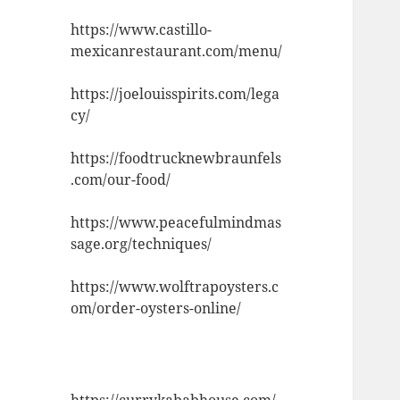
https://www.castillo-
mexicanrestaurant.com/menu/
https://joelouisspirits.com/lega
cy/
https://foodtrucknewbraunfels
.com/our-food/
https://www.peacefulmindmas
sage.org/techniques/
https://www.wolftrapoysters.c
om/order-oysters-online/