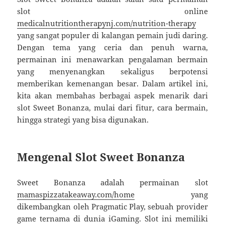
slot online
medicalnutritiontherapynj.com/nutrition-therapy
yang sangat populer di kalangan pemain judi daring.
Dengan tema yang ceria dan penuh warna,
permainan ini menawarkan pengalaman bermain
yang menyenangkan sekaligus berpotensi
memberikan kemenangan besar. Dalam artikel ini,
kita akan membahas berbagai aspek menarik dari
slot Sweet Bonanza, mulai dari fitur, cara bermain,
hingga strategi yang bisa digunakan.
Mengenal Slot Sweet Bonanza
Sweet Bonanza adalah permainan slot
mamaspizzatakeaway.com/home
yang
dikembangkan oleh Pragmatic Play, sebuah provider
game ternama di dunia iGaming. Slot ini memiliki