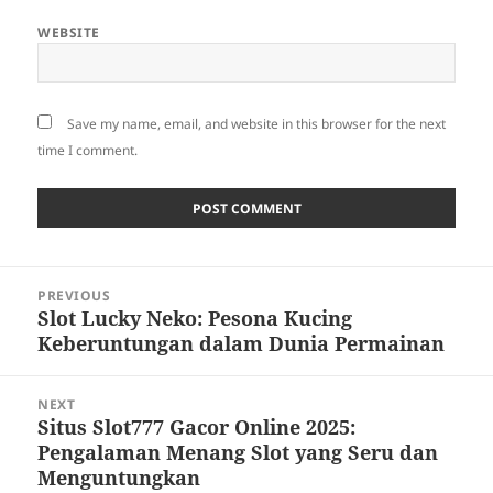
WEBSITE
Save my name, email, and website in this browser for the next
time I comment.
Post
PREVIOUS
navigation
Slot Lucky Neko: Pesona Kucing
Previous
Keberuntungan dalam Dunia Permainan
post:
NEXT
Situs Slot777 Gacor Online 2025:
Next
Pengalaman Menang Slot yang Seru dan
post:
Menguntungkan