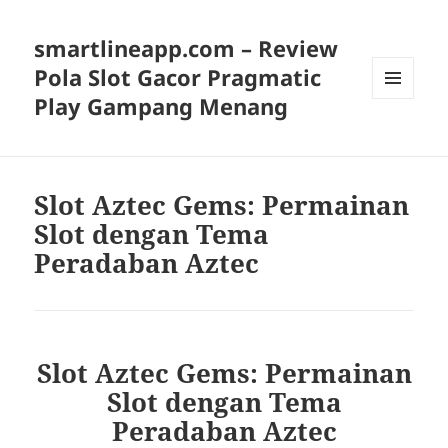
smartlineapp.com – Review
Pola Slot Gacor Pragmatic
Play Gampang Menang
MENU
AND
WIDGETS
Slot Aztec Gems: Permainan
Slot dengan Tema
Peradaban Aztec
Slot Aztec Gems: Permainan
Slot dengan Tema
Peradaban Aztec