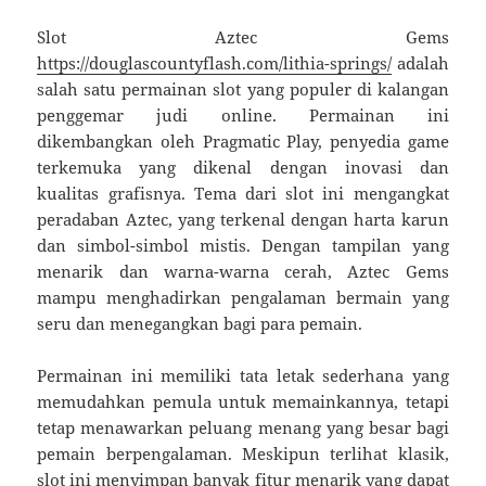
Slot Aztec Gems
https://douglascountyflash.com/lithia-springs/
adalah
salah satu permainan slot yang populer di kalangan
penggemar judi online. Permainan ini
dikembangkan oleh Pragmatic Play, penyedia game
terkemuka yang dikenal dengan inovasi dan
kualitas grafisnya. Tema dari slot ini mengangkat
peradaban Aztec, yang terkenal dengan harta karun
dan simbol-simbol mistis. Dengan tampilan yang
menarik dan warna-warna cerah, Aztec Gems
mampu menghadirkan pengalaman bermain yang
seru dan menegangkan bagi para pemain.
Permainan ini memiliki tata letak sederhana yang
memudahkan pemula untuk memainkannya, tetapi
tetap menawarkan peluang menang yang besar bagi
pemain berpengalaman. Meskipun terlihat klasik,
slot ini menyimpan banyak fitur menarik yang dapat