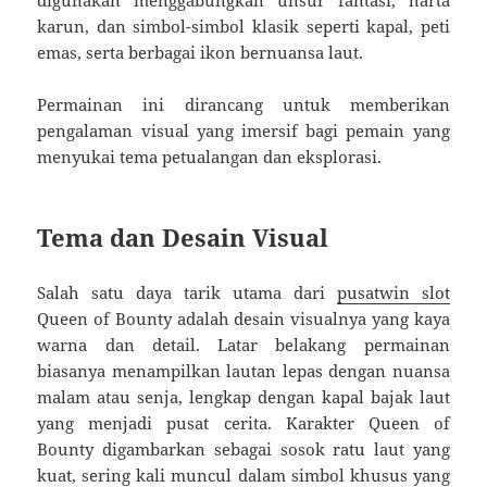
karun, dan simbol-simbol klasik seperti kapal, peti
emas, serta berbagai ikon bernuansa laut.
Permainan ini dirancang untuk memberikan
pengalaman visual yang imersif bagi pemain yang
menyukai tema petualangan dan eksplorasi.
Tema dan Desain Visual
Salah satu daya tarik utama dari
pusatwin slot
Queen of Bounty adalah desain visualnya yang kaya
warna dan detail. Latar belakang permainan
biasanya menampilkan lautan lepas dengan nuansa
malam atau senja, lengkap dengan kapal bajak laut
yang menjadi pusat cerita. Karakter Queen of
Bounty digambarkan sebagai sosok ratu laut yang
kuat, sering kali muncul dalam simbol khusus yang