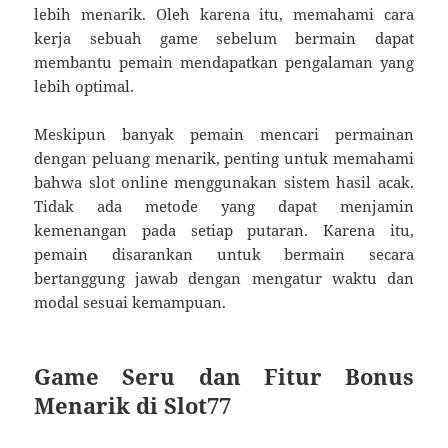
lebih menarik. Oleh karena itu, memahami cara
kerja sebuah game sebelum bermain dapat
membantu pemain mendapatkan pengalaman yang
lebih optimal.
Meskipun banyak pemain mencari permainan
dengan peluang menarik, penting untuk memahami
bahwa slot online menggunakan sistem hasil acak.
Tidak ada metode yang dapat menjamin
kemenangan pada setiap putaran. Karena itu,
pemain disarankan untuk bermain secara
bertanggung jawab dengan mengatur waktu dan
modal sesuai kemampuan.
Game Seru dan Fitur Bonus
Menarik di Slot77