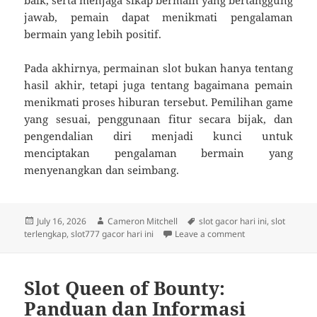
baik, serta menjaga sikap bermain yang bertanggung
jawab, pemain dapat menikmati pengalaman
bermain yang lebih positif.
Pada akhirnya, permainan slot bukan hanya tentang
hasil akhir, tetapi juga tentang bagaimana pemain
menikmati proses hiburan tersebut. Pemilihan game
yang sesuai, penggunaan fitur secara bijak, dan
pengendalian diri menjadi kunci untuk
menciptakan pengalaman bermain yang
menyenangkan dan seimbang.
Posted
Author
Tags
July 16, 2026
Cameron Mitchell
slot gacor hari ini
,
slot
on
on Slot77 Pilihan
terlengkap
,
slot777 gacor hari ini
Leave a comment
Slot Queen of Bounty:
Panduan dan Informasi