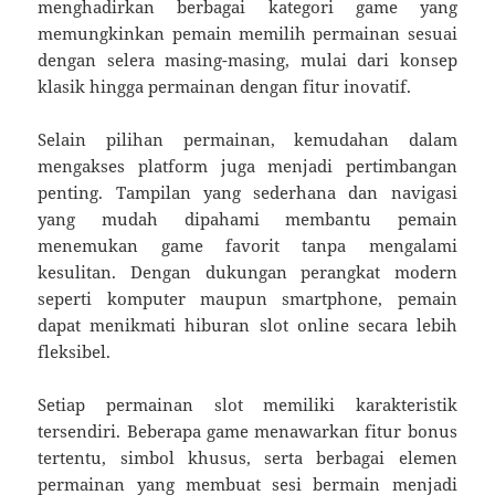
menghadirkan berbagai kategori game yang
memungkinkan pemain memilih permainan sesuai
dengan selera masing-masing, mulai dari konsep
klasik hingga permainan dengan fitur inovatif.
Selain pilihan permainan, kemudahan dalam
mengakses platform juga menjadi pertimbangan
penting. Tampilan yang sederhana dan navigasi
yang mudah dipahami membantu pemain
menemukan game favorit tanpa mengalami
kesulitan. Dengan dukungan perangkat modern
seperti komputer maupun smartphone, pemain
dapat menikmati hiburan slot online secara lebih
fleksibel.
Setiap permainan slot memiliki karakteristik
tersendiri. Beberapa game menawarkan fitur bonus
tertentu, simbol khusus, serta berbagai elemen
permainan yang membuat sesi bermain menjadi