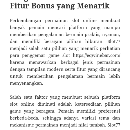
Fitur Bonus yang Menarik
Perkembangan permainan slot online membuat
banyak pemain mencari platform yang mampu
memberikan pengalaman bermain praktis, nyaman,
dan memiliki beragam pilihan hiburan. Slot77
menjadi salah satu pilihan yang menarik perhatian
para penggemar game slot
https://eqwinebar.com/
karena menawarkan berbagai jenis permainan
dengan tampilan modern serta fitur yang dirancang
untuk memberikan pengalaman bermain lebih
menyenangkan.
Salah satu faktor yang membuat sebuah platform
slot online diminati adalah ketersediaan pilihan
game yang beragam. Pemain memiliki preferensi
berbeda-beda, sehingga adanya variasi tema dan
mekanisme permainan menjadi nilai tambah. Slot77