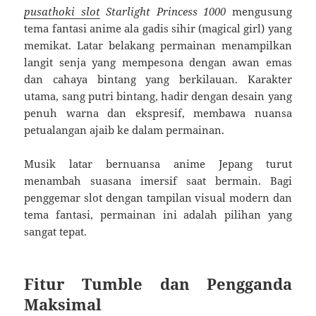
pusathoki slot
Starlight Princess 1000
mengusung
tema fantasi anime ala gadis sihir (magical girl) yang
memikat. Latar belakang permainan menampilkan
langit senja yang mempesona dengan awan emas
dan cahaya bintang yang berkilauan. Karakter
utama, sang putri bintang, hadir dengan desain yang
penuh warna dan ekspresif, membawa nuansa
petualangan ajaib ke dalam permainan.
Musik latar bernuansa anime Jepang turut
menambah suasana imersif saat bermain. Bagi
penggemar slot dengan tampilan visual modern dan
tema fantasi, permainan ini adalah pilihan yang
sangat tepat.
Fitur Tumble dan Pengganda
Maksimal