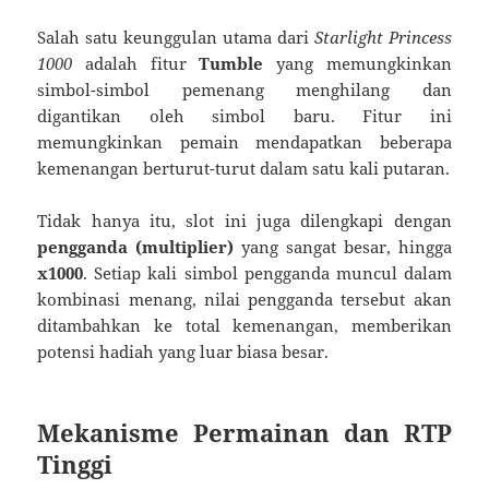
Salah satu keunggulan utama dari
Starlight Princess
1000
adalah fitur
Tumble
yang memungkinkan
simbol-simbol pemenang menghilang dan
digantikan oleh simbol baru. Fitur ini
memungkinkan pemain mendapatkan beberapa
kemenangan berturut-turut dalam satu kali putaran.
Tidak hanya itu, slot ini juga dilengkapi dengan
pengganda (multiplier)
yang sangat besar, hingga
x1000
. Setiap kali simbol pengganda muncul dalam
kombinasi menang, nilai pengganda tersebut akan
ditambahkan ke total kemenangan, memberikan
potensi hadiah yang luar biasa besar.
Mekanisme Permainan dan RTP
Tinggi