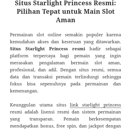
Situs Starlight Princess Resmi:
Pilihan Tepat untuk Main Slot
Aman
Permainan slot online semakin populer karena
kemudahan akses dan keseruan yang ditawarkan.
Situs Starlight Princess resmi
hadir sebagai
platform terpercaya bagi pemain yang ingin
merasakan pengalaman bermain slot aman,
profesional, dan adil. Dengan situs resmi, semua
data dan transaksi pemain terlindungi sehingga
fokus bisa sepenuhnya pada permainan dan
kemenangan.
Keunggulan utama situs
link starlight princess
resmi adalah lisensi resmi dan sistem permainan
yang transparan. Pemain berkesempatan
mendapatkan bonus, free spin, dan jackpot dengan