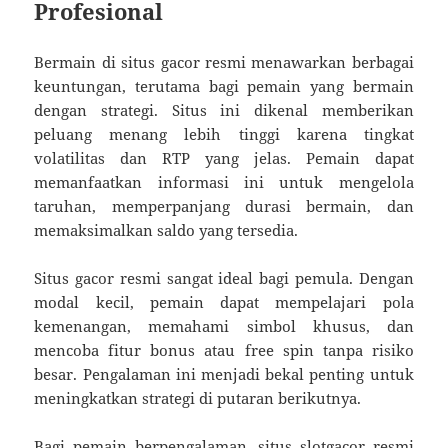
Profesional
Bermain di situs gacor resmi menawarkan berbagai
keuntungan, terutama bagi pemain yang bermain
dengan strategi. Situs ini dikenal memberikan
peluang menang lebih tinggi karena tingkat
volatilitas dan RTP yang jelas. Pemain dapat
memanfaatkan informasi ini untuk mengelola
taruhan, memperpanjang durasi bermain, dan
memaksimalkan saldo yang tersedia.
Situs gacor resmi sangat ideal bagi pemula. Dengan
modal kecil, pemain dapat mempelajari pola
kemenangan, memahami simbol khusus, dan
mencoba fitur bonus atau free spin tanpa risiko
besar. Pengalaman ini menjadi bekal penting untuk
meningkatkan strategi di putaran berikutnya.
Bagi pemain berpengalaman, situs
slotgacor
resmi