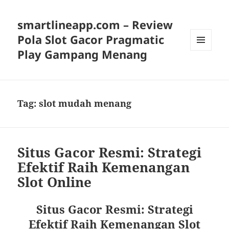
smartlineapp.com – Review
Pola Slot Gacor Pragmatic
Play Gampang Menang
MENU
AND
WIDGETS
Tag:
slot mudah menang
Situs Gacor Resmi: Strategi
Efektif Raih Kemenangan
Slot Online
Situs Gacor Resmi: Strategi
Efektif Raih Kemenangan Slot