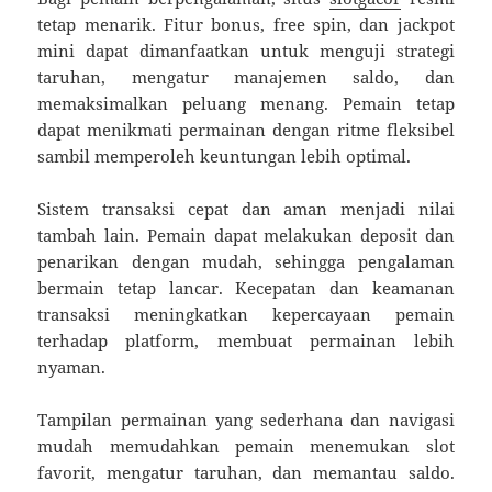
tetap menarik. Fitur bonus, free spin, dan jackpot
mini dapat dimanfaatkan untuk menguji strategi
taruhan, mengatur manajemen saldo, dan
memaksimalkan peluang menang. Pemain tetap
dapat menikmati permainan dengan ritme fleksibel
sambil memperoleh keuntungan lebih optimal.
Sistem transaksi cepat dan aman menjadi nilai
tambah lain. Pemain dapat melakukan deposit dan
penarikan dengan mudah, sehingga pengalaman
bermain tetap lancar. Kecepatan dan keamanan
transaksi meningkatkan kepercayaan pemain
terhadap platform, membuat permainan lebih
nyaman.
Tampilan permainan yang sederhana dan navigasi
mudah memudahkan pemain menemukan slot
favorit, mengatur taruhan, dan memantau saldo.