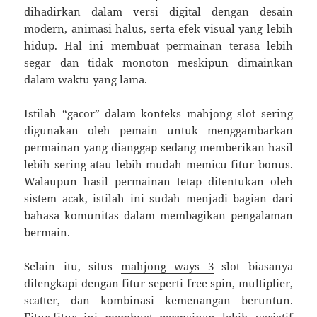
dihadirkan dalam versi digital dengan desain
modern, animasi halus, serta efek visual yang lebih
hidup. Hal ini membuat permainan terasa lebih
segar dan tidak monoton meskipun dimainkan
dalam waktu yang lama.
Istilah “gacor” dalam konteks mahjong slot sering
digunakan oleh pemain untuk menggambarkan
permainan yang dianggap sedang memberikan hasil
lebih sering atau lebih mudah memicu fitur bonus.
Walaupun hasil permainan tetap ditentukan oleh
sistem acak, istilah ini sudah menjadi bagian dari
bahasa komunitas dalam membagikan pengalaman
bermain.
Selain itu, situs
mahjong ways 3
slot biasanya
dilengkapi dengan fitur seperti free spin, multiplier,
scatter, dan kombinasi kemenangan beruntun.