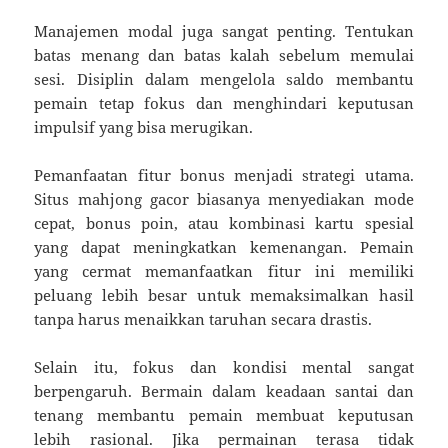
Manajemen modal juga sangat penting. Tentukan
batas menang dan batas kalah sebelum memulai
sesi. Disiplin dalam mengelola saldo membantu
pemain tetap fokus dan menghindari keputusan
impulsif yang bisa merugikan.
Pemanfaatan fitur bonus menjadi strategi utama.
Situs mahjong gacor biasanya menyediakan mode
cepat, bonus poin, atau kombinasi kartu spesial
yang dapat meningkatkan kemenangan. Pemain
yang cermat memanfaatkan fitur ini memiliki
peluang lebih besar untuk memaksimalkan hasil
tanpa harus menaikkan taruhan secara drastis.
Selain itu, fokus dan kondisi mental sangat
berpengaruh. Bermain dalam keadaan santai dan
tenang membantu pemain membuat keputusan
lebih rasional. Jika permainan terasa tidak