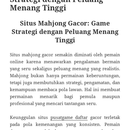
Menang Tinggi
Situs Mahjong Gacor: Game
Strategi dengan Peluang Menang
Tinggi
Situs mahjong gacor semakin diminati oleh pemain
online karena menawarkan pengalaman bermain
yang seru sekaligus peluang menang yang realistis.
Mahjong bukan hanya permainan keberuntungan,
tetapi juga membutuhkan strategi, pengamatan, dan
kemampuan membaca pola lawan. Hal ini membuat
permainan menarik bagi pemula maupun
profesional yang mencari tantangan seru.
Keunggulan situs
pusatgame daftar
gacor terletak
pada pola kemenangan yang konsisten. Pemain