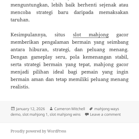
menguntungkan, lebih baik berhenti sejenak atau
mencoba strategi baru daripada memaksakan
taruhan.
Kesimpulannya, situs
slot mahjong
gacor
memberikan pengalaman bermain yang seimbang
antara hiburan, strategi, dan peluang menang.
Dengan gameplay seru, pola kemenangan stabil,
serta strategi bermain yang tepat, mahjong gacor
menjadi pilihan ideal bagi pemain yang ingin
bermain aman dan tetap memiliki peluang menang
realistis.
Posted
Author
Tags
January 12, 2026
Cameron Mitchell
mahjong ways
on
on Situs 
demo
,
slot mahjong 1
,
slot mahjong wins
Leave a comment
Proudly powered by WordPress