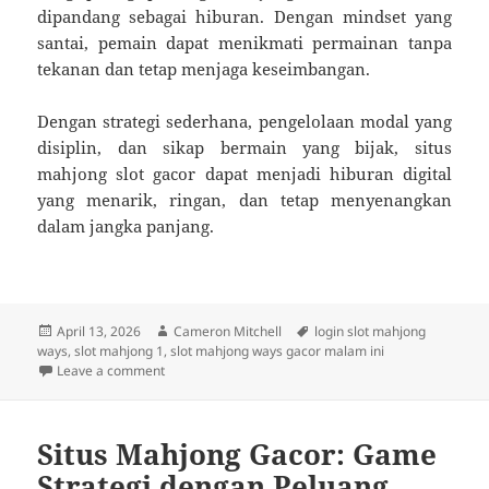
dipandang sebagai hiburan. Dengan mindset yang
santai, pemain dapat menikmati permainan tanpa
tekanan dan tetap menjaga keseimbangan.
Dengan strategi sederhana, pengelolaan modal yang
disiplin, dan sikap bermain yang bijak, situs
mahjong slot gacor dapat menjadi hiburan digital
yang menarik, ringan, dan tetap menyenangkan
dalam jangka panjang.
Posted
Author
Tags
April 13, 2026
Cameron Mitchell
login slot mahjong
on
ways
,
slot mahjong 1
,
slot mahjong ways gacor malam ini
on Situs Mahjong Slot Gacor: Hiburan Digital Berte
Leave a comment
Situs Mahjong Gacor: Game
Strategi dengan Peluang