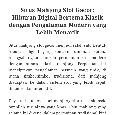
Situs Mahjong Slot Gacor:
Hiburan Digital Bertema Klasik
dengan Pengalaman Modern yang
Lebih Menarik
Situs mahjong slot gacor menjadi salah satu bentuk
hiburan digital yang semakin diminati karena
menggabungkan konsep permainan slot modern
dengan nuansa klasik mahjong. Perpaduan ini
menciptakan pengalaman bermain yang unik, di
mana simbol-simbol tradisional dari mahjong
diadaptasi ke dalam sistem slot yang lebih cepat,
dinamis, dan interaktif.
Daya tarik utama dari mahjong slot terletak pada
tampilan visualnya yang khas. Ubin mahjong yang
selama ini dikenal dalam permainan tradisional kini