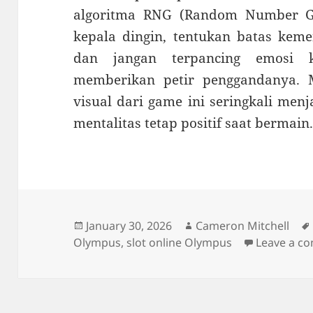
algoritma RNG (Random Number Ge
kepala dingin, tentukan batas kem
dan jangan terpancing emosi k
memberikan petir penggandanya. 
visual dari game ini seringkali men
mentalitas tetap positif saat bermain
Posted
Author
January 30, 2026
Cameron Mitchell
on
Olympus
,
slot online Olympus
Leave a c