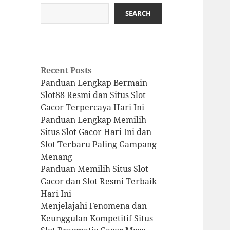
SEARCH
Recent Posts
Panduan Lengkap Bermain
Slot88 Resmi dan Situs Slot
Gacor Terpercaya Hari Ini
Panduan Lengkap Memilih
Situs Slot Gacor Hari Ini dan
Slot Terbaru Paling Gampang
Menang
Panduan Memilih Situs Slot
Gacor dan Slot Resmi Terbaik
Hari Ini
Menjelajahi Fenomena dan
Keunggulan Kompetitif Situs