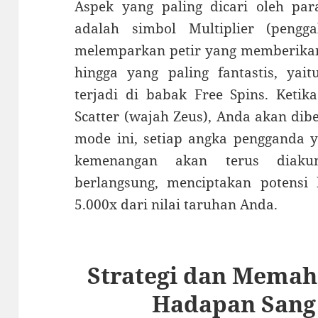
Aspek yang paling dicari oleh par
adalah simbol Multiplier (pengg
melemparkan petir yang memberikan
hingga yang paling fantastis, yai
terjadi di babak Free Spins. Keti
Scatter (wajah Zeus), Anda akan dib
mode ini, setiap angka pengganda 
kemenangan akan terus diakum
berlangsung, menciptakan potens
5.000x dari nilai taruhan Anda.
Strategi dan Memaha
Hadapan Sang