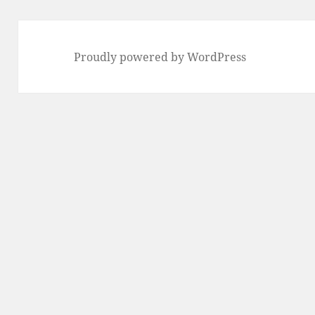
Proudly powered by WordPress