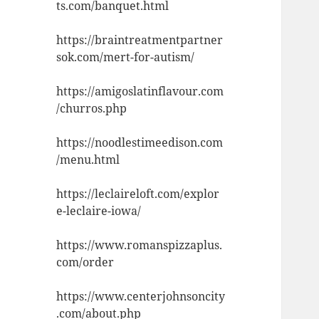
ts.com/banquet.html
https://braintreatmentpartner
sok.com/mert-for-autism/
https://amigoslatinflavour.com
/churros.php
https://noodlestimeedison.com
/menu.html
https://leclaireloft.com/explor
e-leclaire-iowa/
https://www.romanspizzaplus.
com/order
https://www.centerjohnsoncity
.com/about.php