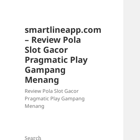
smartlineapp.com
– Review Pola
Slot Gacor
Pragmatic Play
Gampang
Menang
Review Pola Slot Gacor
Pragmatic Play Gampang
Menang
Search