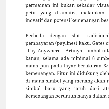
permainan ini bukan sekadar visu
petir yang dramatis, melainkan
inovatif dan potensi kemenangan be
Berbeda dengan slot tradision
pembayaran (paylines) kaku, Gates 
“Pay Anywhere”. Artinya, simbol tid
kanan; selama ada minimal 8 simbo
mana pun pada layar berukuran 6×
kemenangan. Fitur ini didukung ole
di mana simbol yang menang akan m
simbol baru yang jatuh dari at
kemenangan beruntun hanya dalam sa