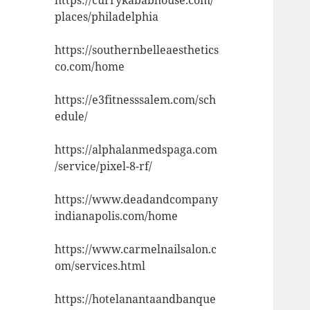
https://currykababhouse.com/
places/philadelphia
https://southernbelleaesthetics
co.com/home
https://e3fitnesssalem.com/sch
edule/
https://alphalanmedspaga.com
/service/pixel-8-rf/
https://www.deadandcompany
indianapolis.com/home
https://www.carmelnailsalon.c
om/services.html
https://hotelanantaandbanque