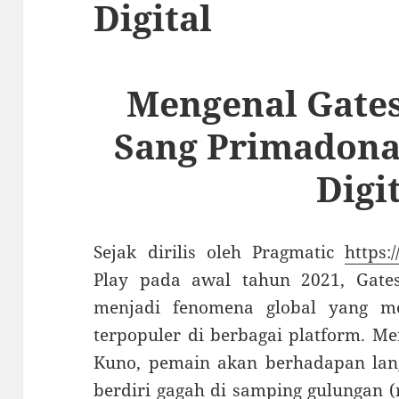
Digital
Mengenal Gates
Sang Primadona 
Digi
Sejak dirilis oleh Pragmatic
https:
Play pada awal tahun 2021, Gate
menjadi fenomena global yang m
terpopuler di berbagai platform. M
Kuno, pemain akan berhadapan la
berdiri gagah di samping gulungan (