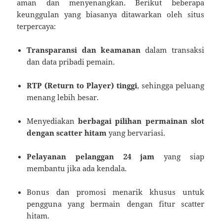
aman dan menyenangkan. Berikut beberapa
keunggulan yang biasanya ditawarkan oleh situs
terpercaya:
Transparansi dan keamanan
dalam transaksi
dan data pribadi pemain.
RTP (Return to Player) tinggi
, sehingga peluang
menang lebih besar.
Menyediakan
berbagai pilihan permainan slot
dengan scatter hitam
yang bervariasi.
Pelayanan pelanggan 24 jam
yang siap
membantu jika ada kendala.
Bonus dan promosi menarik khusus untuk
pengguna yang bermain dengan fitur scatter
hitam.