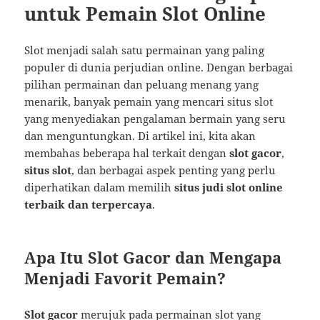
untuk Pemain Slot Online
Slot menjadi salah satu permainan yang paling
populer di dunia perjudian online. Dengan berbagai
pilihan permainan dan peluang menang yang
menarik, banyak pemain yang mencari situs slot
yang menyediakan pengalaman bermain yang seru
dan menguntungkan. Di artikel ini, kita akan
membahas beberapa hal terkait dengan
slot gacor
,
situs slot
, dan berbagai aspek penting yang perlu
diperhatikan dalam memilih
situs judi slot online
terbaik dan terpercaya
.
Apa Itu Slot Gacor dan Mengapa
Menjadi Favorit Pemain?
Slot gacor
merujuk pada permainan slot yang