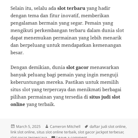
Selain itu, selalu ada
slot terbaru
yang hadir
dengan tema dan fitur inovatif, memberikan
pengalaman bermain yang segar. Pemain yang
mengikuti perkembangan terbaru dalam dunia slot
dapat menemukan permainan yang lebih menarik
dan berpeluang untuk mendapatkan kemenangan
besar.
Dengan demikian, dunia
slot gacor
menawarkan
banyak peluang bagi pemain yang ingin menguji
keberuntungan mereka. Pastikan untuk memilih
situs slot yang terpercaya dan menikmati berbagai
pilihan permainan yang tersedia di
situs judi slot
online
yang terbaik.
Posted
Author
Tags
March 5, 2025
Cameron Mitchell
daftar judi slot online
,
on
link slot online
,
situs slot online terbaik
,
slot gacor jackpot terbesar
,
on Menjelajahi Dunia Slot Ga
slot gacor terpercaya
Leave a comment