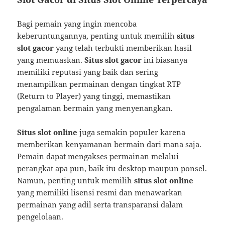
Bagi pemain yang ingin mencoba
keberuntungannya, penting untuk memilih
situs
slot gacor
yang telah terbukti memberikan hasil
yang memuaskan.
Situs slot gacor
ini biasanya
memiliki reputasi yang baik dan sering
menampilkan permainan dengan tingkat RTP
(Return to Player) yang tinggi, memastikan
pengalaman bermain yang menyenangkan.
Situs slot online
juga semakin populer karena
memberikan kenyamanan bermain dari mana saja.
Pemain dapat mengakses permainan melalui
perangkat apa pun, baik itu desktop maupun ponsel.
Namun, penting untuk memilih
situs slot online
yang memiliki lisensi resmi dan menawarkan
permainan yang adil serta transparansi dalam
pengelolaan.