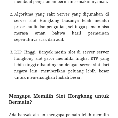
membuat pengalaman bermain semakin nyaman.
Algoritma yang Fair: Server yang digunakan di
server slot Hongkong biasanya telah melalui
proses audit dan pengujian, sehingga pemain bisa
merasa aman bahwa hasil permainan
sepenuhnya acak dan adil.
RTP Tinggi: Banyak mesin slot di server server
hongkong slot gacor memiliki tingkat RTP yang
lebih tinggi dibandingkan dengan server slot dari
negara lain, memberikan peluang lebih besar
untuk memenangkan hadiah besar.
Mengapa Memilih Slot Hongkong untuk
Bermain?
Ada banyak alasan mengapa pemain lebih memilih