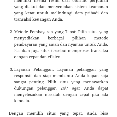
memiliki lisensi resmi dari otoritas perjudian
yang diakui dan menyediakan sistem keamanan
yang ketat untuk melindungi data pribadi dan
transaksi keuangan Anda.
Metode Pembayaran yang Tepat: Pilih situs yang
menyediakan berbagai pilihan metode
pembayaran yang aman dan nyaman untuk Anda.
Pastikan juga situs tersebut memproses transaksi
dengan cepat dan efisien.
Layanan Pelanggan: Layanan pelanggan yang
responsif dan siap membantu Anda kapan saja
sangat penting. Pilih situs yang menawarkan
dukungan pelanggan 24/7 agar Anda dapat
menyelesaikan masalah dengan cepat jika ada
kendala.
Dengan memilih situs yang tepat, Anda bisa