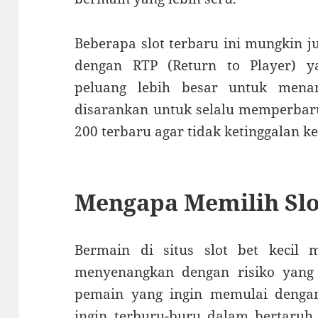
Beberapa slot terbaru ini mungkin 
dengan RTP (Return to Player) y
peluang lebih besar untuk mena
disarankan untuk selalu memperbaru
200 terbaru agar tidak ketinggalan k
Mengapa Memilih Slo
Bermain di situs slot bet kecil
menyenangkan dengan risiko yang l
pemain yang ingin memulai dengan
ingin terburu-buru dalam bertaruh, 