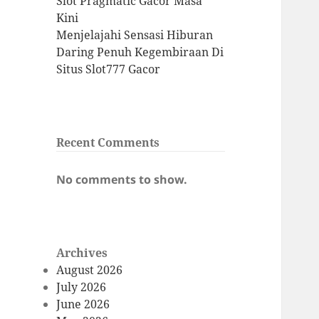
Slot Pragmatic Gacor Masa
Kini
Menjelajahi Sensasi Hiburan
Daring Penuh Kegembiraan Di
Situs Slot777 Gacor
Recent Comments
No comments to show.
Archives
August 2026
July 2026
June 2026