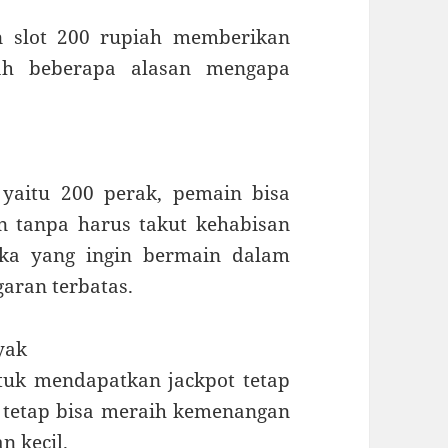
n slot 200 rupiah memberikan
lah beberapa alasan mengapa
 yaitu 200 perak, pemain bisa
n tanpa harus takut kehabisan
eka yang ingin bermain dalam
aran terbatas.
yak
tuk mendapatkan jackpot tetap
 tetap bisa meraih kemenangan
 kecil.