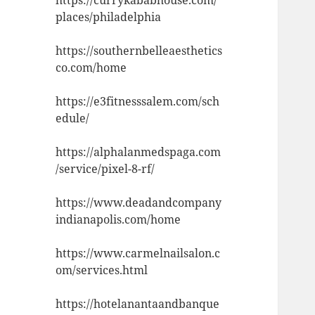
https://currykababhouse.com/
places/philadelphia
https://southernbelleaesthetics
co.com/home
https://e3fitnesssalem.com/sch
edule/
https://alphalanmedspaga.com
/service/pixel-8-rf/
https://www.deadandcompany
indianapolis.com/home
https://www.carmelnailsalon.c
om/services.html
https://hotelanantaandbanque