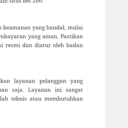
ih situs bet 200:
em keamanan yang handal, mulai
embayaran yang aman. Pastikan
nsi resmi dan diatur oleh badan
iakan layanan pelanggan yang
an saja. Layanan ini sangat
alah teknis atau membutuhkan