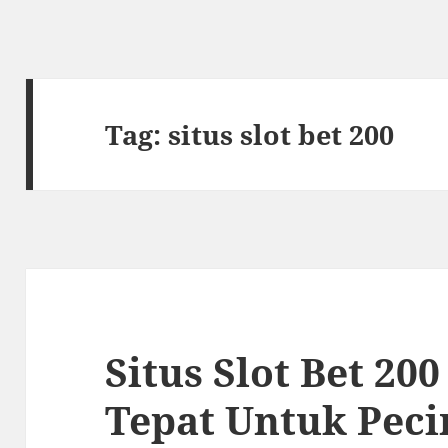
Tag:
situs slot bet 200
Situs Slot Bet 200
Tepat Untuk Peci