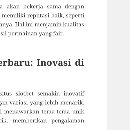
aya akan bekerja sama dengan
memiliki reputasi baik, seperti
nnya. Hal ini menjamin kualitas
sil permainan yang fair.
erbaru: Inovasi di
itus slotbet semakin inovatif
 variasi yang lebih menarik.
ali menawarkan tema-tema unik
arik, memberikan pengalaman