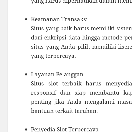
yang harus diperhatikan dalam memil
Keamanan Transaksi
Situs yang baik harus memiliki sist
dari enkripsi data hingga metode p
situs yang Anda pilih memiliki lise
yang terpercaya.
Layanan Pelanggan
Situs slot terbaik harus menyed
responsif dan siap membantu kap
penting jika Anda mengalami mas
bantuan terkait taruhan.
Penyedia Slot Terpercaya