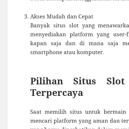
Akses Mudah dan Cepat
Banyak situs slot yang menawarka
menyediakan platform yang user-f
kapan saja dan di mana saja me
smartphone atau komputer.
Pilihan Situs Slo
Terpercaya
Saat memilih situs untuk bermain 
mencari platform yang aman dan terp