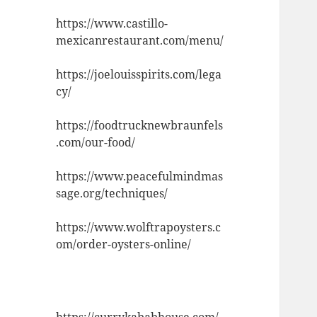
https://www.castillo-
mexicanrestaurant.com/menu/
https://joelouisspirits.com/lega
cy/
https://foodtrucknewbraunfels
.com/our-food/
https://www.peacefulmindmas
sage.org/techniques/
https://www.wolftrapoysters.c
om/order-oysters-online/