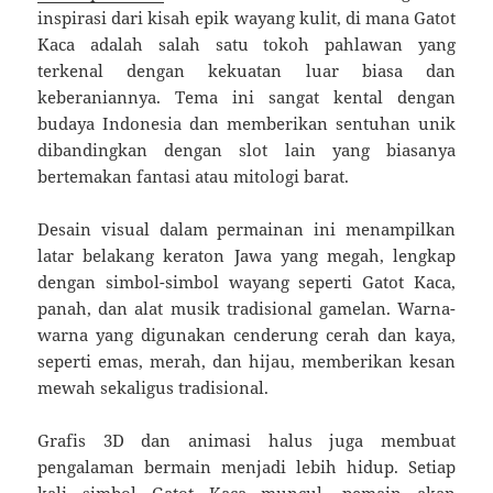
inspirasi dari kisah epik wayang kulit, di mana Gatot
Kaca adalah salah satu tokoh pahlawan yang
terkenal dengan kekuatan luar biasa dan
keberaniannya. Tema ini sangat kental dengan
budaya Indonesia dan memberikan sentuhan unik
dibandingkan dengan slot lain yang biasanya
bertemakan fantasi atau mitologi barat.
Desain visual dalam permainan ini menampilkan
latar belakang keraton Jawa yang megah, lengkap
dengan simbol-simbol wayang seperti Gatot Kaca,
panah, dan alat musik tradisional gamelan. Warna-
warna yang digunakan cenderung cerah dan kaya,
seperti emas, merah, dan hijau, memberikan kesan
mewah sekaligus tradisional.
Grafis 3D dan animasi halus juga membuat
pengalaman bermain menjadi lebih hidup. Setiap