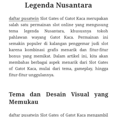
Legenda Nusantara
daftar pusatwin
Slot Gates of Gatot Kaca merupakan
salah satu permainan slot online yang mengusung
tema legenda Nusantara, khususnya tokoh
pahlawan wayang Gatot Kaca. Permainan ini
semakin populer di kalangan penggemar judi slot
karena kombinasi grafis menarik dan fitur-fitur
bonus yang memikat. Dalam artikel ini, kita akan
membahas berbagai aspek menarik dari Slot Gates
of Gatot Kaca, mulai dari tema, gameplay, hingga
fitur-fitur unggulannya.
Tema dan Desain Visual yang
Memukau
daftar pusatwin
Slot Gates of Gatot Kaca mengambil