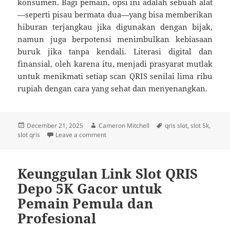
konsumen. Bagi pemain, opsi ini adalah sebuah alat
—seperti pisau bermata dua—yang bisa memberikan
hiburan terjangkau jika digunakan dengan bijak,
namun juga berpotensi menimbulkan kebiasaan
buruk jika tanpa kendali. Literasi digital dan
finansial, oleh karena itu, menjadi prasyarat mutlak
untuk menikmati setiap scan QRIS senilai lima ribu
rupiah dengan cara yang sehat dan menyenangkan.
Posted
Author
Tags
December 21, 2025
Cameron Mitchell
qris slot
,
slot 5k
,
on
on Slot Deposit QRIS 5 Ribu: Memahami Fe
slot qris
Leave a comment
Keunggulan Link Slot QRIS
Depo 5K Gacor untuk
Pemain Pemula dan
Profesional