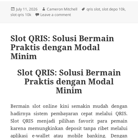
Posted
Author
Tags
July 11, 2026
Cameron Mitchell
qris slot
,
slot depo 10k
,
on
on Akselerasi Teknologi Finansial dala
slot qris 10k
Leave a comment
Slot QRIS: Solusi Bermain
Praktis dengan Modal
Minim
Slot QRIS: Solusi Bermain
Praktis dengan Modal
Minim
Bermain slot online kini semakin mudah dengan
hadirnya sistem pembayaran cepat melalui QRIS.
Slot QRIS menjadi pilihan favorit para pemain
karena memungkinkan deposit tanpa ribet melalui
aplikasi e-wallet atau mobile banking. Dengan