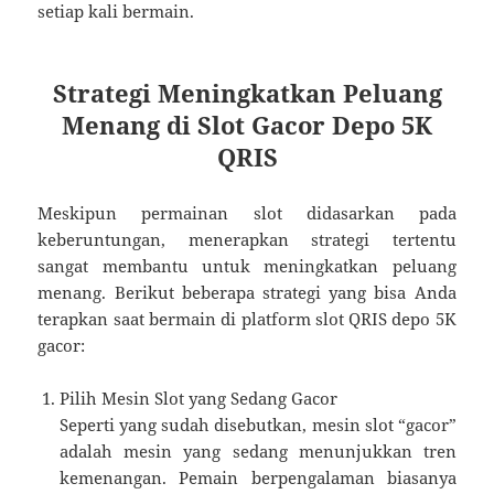
setiap kali bermain.
Strategi Meningkatkan Peluang
Menang di Slot Gacor Depo 5K
QRIS
Meskipun permainan slot didasarkan pada
keberuntungan, menerapkan strategi tertentu
sangat membantu untuk meningkatkan peluang
menang. Berikut beberapa strategi yang bisa Anda
terapkan saat bermain di platform slot QRIS depo 5K
gacor:
Pilih Mesin Slot yang Sedang Gacor
Seperti yang sudah disebutkan, mesin slot “gacor”
adalah mesin yang sedang menunjukkan tren
kemenangan. Pemain berpengalaman biasanya