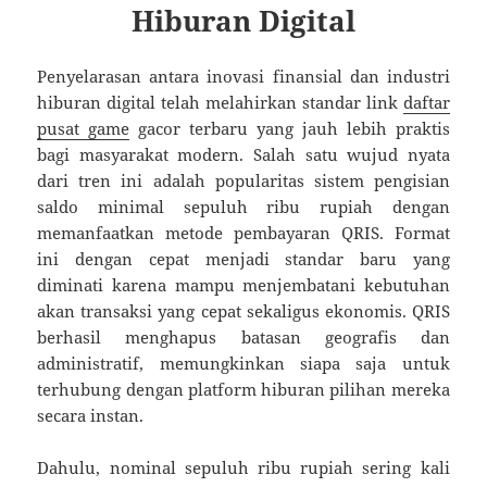
Hiburan Digital
Penyelarasan antara inovasi finansial dan industri
hiburan digital telah melahirkan standar link
daftar
pusat game
gacor terbaru yang jauh lebih praktis
bagi masyarakat modern. Salah satu wujud nyata
dari tren ini adalah popularitas sistem pengisian
saldo minimal sepuluh ribu rupiah dengan
memanfaatkan metode pembayaran QRIS. Format
ini dengan cepat menjadi standar baru yang
diminati karena mampu menjembatani kebutuhan
akan transaksi yang cepat sekaligus ekonomis. QRIS
berhasil menghapus batasan geografis dan
administratif, memungkinkan siapa saja untuk
terhubung dengan platform hiburan pilihan mereka
secara instan.
Dahulu, nominal sepuluh ribu rupiah sering kali