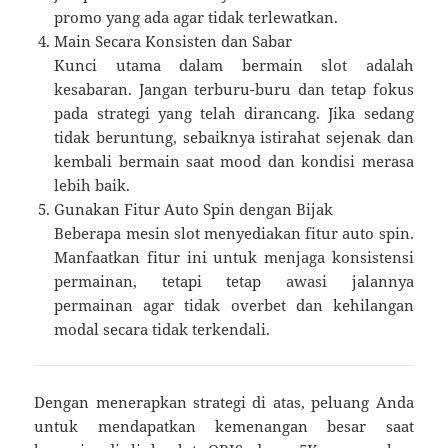
promo yang ada agar tidak terlewatkan.
Main Secara Konsisten dan Sabar
Kunci utama dalam bermain slot adalah
kesabaran. Jangan terburu-buru dan tetap fokus
pada strategi yang telah dirancang. Jika sedang
tidak beruntung, sebaiknya istirahat sejenak dan
kembali bermain saat mood dan kondisi merasa
lebih baik.
Gunakan Fitur Auto Spin dengan Bijak
Beberapa mesin slot menyediakan fitur auto spin.
Manfaatkan fitur ini untuk menjaga konsistensi
permainan, tetapi tetap awasi jalannya
permainan agar tidak overbet dan kehilangan
modal secara tidak terkendali.
Dengan menerapkan strategi di atas, peluang Anda
untuk mendapatkan kemenangan besar saat