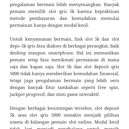
pengalaman bermain lebih menyenangkan. Banyak
pemain memilih slot qris 5k karena kepraktisan
metode pembayaran dan kemudahan memulai
permainan hanya dengan modal kecil.
Untuk kenyamanan bermain, link slot 5k dan slot
depo 5k qris bisa diakses di berbagai perangkat, baik
desktop maupun smartphone. Hal ini memastikan
pemain tetap bisa menikmati permainan di mana
saja dan kapan saja. Slot 5k dan slot deposit qris
5000 tidak hanya memberikan kemudahan finansial,
tetapi juga pengalaman bermain yang lebih seru
dengan banyak fitur tambahan seperti free spin,
jackpot progresif, dan mini game interaktif.
Dengan berbagai keuntungan tersebut, slot deposit
5k atau slot qris 5000 semakin menjadi pilihan
utama di kalangan pemain slot online. Modal kecil
tidak lagi menjadi penghalang untuk meraih