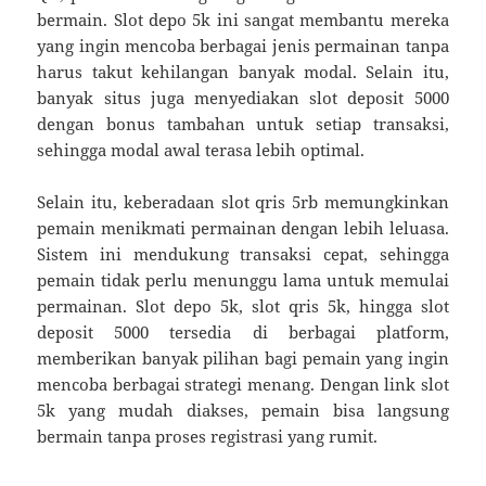
bermain. Slot depo 5k ini sangat membantu mereka
yang ingin mencoba berbagai jenis permainan tanpa
harus takut kehilangan banyak modal. Selain itu,
banyak situs juga menyediakan slot deposit 5000
dengan bonus tambahan untuk setiap transaksi,
sehingga modal awal terasa lebih optimal.
Selain itu, keberadaan slot qris 5rb memungkinkan
pemain menikmati permainan dengan lebih leluasa.
Sistem ini mendukung transaksi cepat, sehingga
pemain tidak perlu menunggu lama untuk memulai
permainan. Slot depo 5k, slot qris 5k, hingga slot
deposit 5000 tersedia di berbagai platform,
memberikan banyak pilihan bagi pemain yang ingin
mencoba berbagai strategi menang. Dengan link slot
5k yang mudah diakses, pemain bisa langsung
bermain tanpa proses registrasi yang rumit.