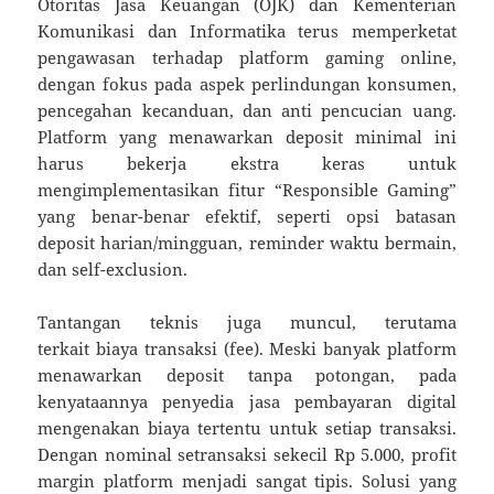
Otoritas Jasa Keuangan (OJK) dan Kementerian
Komunikasi dan Informatika terus memperketat
pengawasan terhadap platform gaming online,
dengan fokus pada aspek perlindungan konsumen,
pencegahan kecanduan, dan anti pencucian uang.
Platform yang menawarkan deposit minimal ini
harus bekerja ekstra keras untuk
mengimplementasikan fitur “Responsible Gaming”
yang benar-benar efektif, seperti opsi batasan
deposit harian/mingguan, reminder waktu bermain,
dan self-exclusion.
Tantangan teknis juga muncul, terutama
terkait biaya transaksi (fee). Meski banyak platform
menawarkan deposit tanpa potongan, pada
kenyataannya penyedia jasa pembayaran digital
mengenakan biaya tertentu untuk setiap transaksi.
Dengan nominal setransaksi sekecil Rp 5.000, profit
margin platform menjadi sangat tipis. Solusi yang