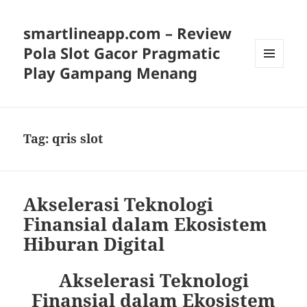
smartlineapp.com – Review
Pola Slot Gacor Pragmatic
Play Gampang Menang
MENU
AND
WIDGETS
Tag:
qris slot
Akselerasi Teknologi
Finansial dalam Ekosistem
Hiburan Digital
Akselerasi Teknologi
Finansial dalam Ekosistem