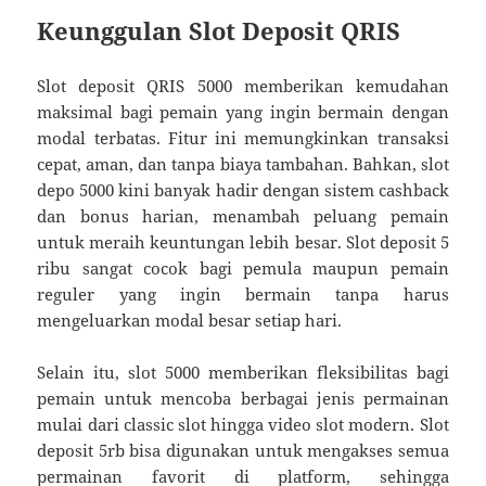
Keunggulan Slot Deposit QRIS
Slot deposit QRIS 5000 memberikan kemudahan
maksimal bagi pemain yang ingin bermain dengan
modal terbatas. Fitur ini memungkinkan transaksi
cepat, aman, dan tanpa biaya tambahan. Bahkan, slot
depo 5000 kini banyak hadir dengan sistem cashback
dan bonus harian, menambah peluang pemain
untuk meraih keuntungan lebih besar. Slot deposit 5
ribu sangat cocok bagi pemula maupun pemain
reguler yang ingin bermain tanpa harus
mengeluarkan modal besar setiap hari.
Selain itu, slot 5000 memberikan fleksibilitas bagi
pemain untuk mencoba berbagai jenis permainan
mulai dari classic slot hingga video slot modern. Slot
deposit 5rb bisa digunakan untuk mengakses semua
permainan favorit di platform, sehingga