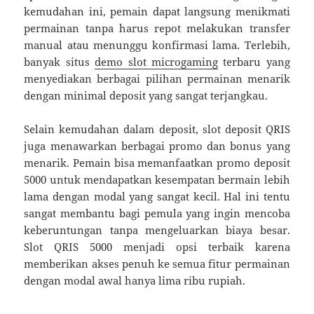
kemudahan ini, pemain dapat langsung menikmati
permainan tanpa harus repot melakukan transfer
manual atau menunggu konfirmasi lama. Terlebih,
banyak situs
demo slot microgaming
terbaru yang
menyediakan berbagai pilihan permainan menarik
dengan minimal deposit yang sangat terjangkau.
Selain kemudahan dalam deposit, slot deposit QRIS
juga menawarkan berbagai promo dan bonus yang
menarik. Pemain bisa memanfaatkan promo deposit
5000 untuk mendapatkan kesempatan bermain lebih
lama dengan modal yang sangat kecil. Hal ini tentu
sangat membantu bagi pemula yang ingin mencoba
keberuntungan tanpa mengeluarkan biaya besar.
Slot QRIS 5000 menjadi opsi terbaik karena
memberikan akses penuh ke semua fitur permainan
dengan modal awal hanya lima ribu rupiah.