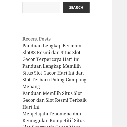
SEARCH
Recent Posts
Panduan Lengkap Bermain
Slot88 Resmi dan Situs Slot
Gacor Terpercaya Hari Ini
Panduan Lengkap Memilih
Situs Slot Gacor Hari Ini dan
Slot Terbaru Paling Gampang
Menang
Panduan Memilih Situs Slot
Gacor dan Slot Resmi Terbaik
Hari Ini
Menjelajahi Fenomena dan
Keunggulan Kompetitif Situs