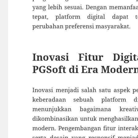
yang lebih sesuai. Dengan memanfaa
tepat, platform digital dapat 
perubahan preferensi masyarakat.
Inovasi Fitur Digi
PGSoft di Era Moder
Inovasi menjadi salah satu aspek 
keberadaan sebuah platform di
menunjukkan bagaimana kreati
dikombinasikan untuk menghasilkan 
modern. Pengembangan fitur interakti
serta desain yang responsif menjad