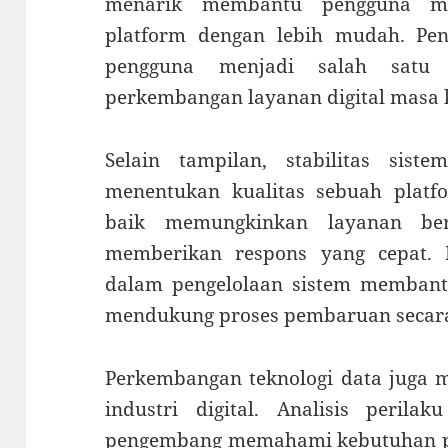
menarik membantu pengguna m
platform dengan lebih mudah. Pe
pengguna menjadi salah satu 
perkembangan layanan digital masa k
Selain tampilan, stabilitas sis
menentukan kualitas sebuah platfor
baik memungkinkan layanan ber
memberikan respons yang cepat. 
dalam pengelolaan sistem membantu
mendukung proses pembaruan secara
Perkembangan teknologi data juga 
industri digital. Analisis peri
pengembang memahami kebutuhan p