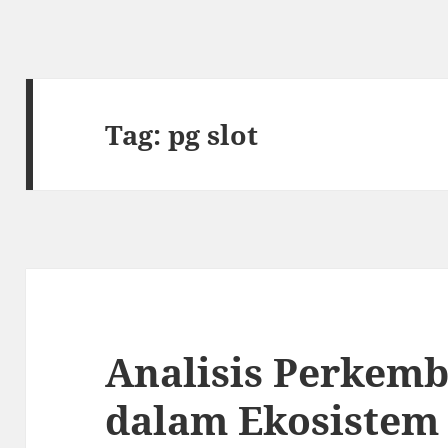
Tag:
pg slot
Analisis Perkem
dalam Ekosistem 