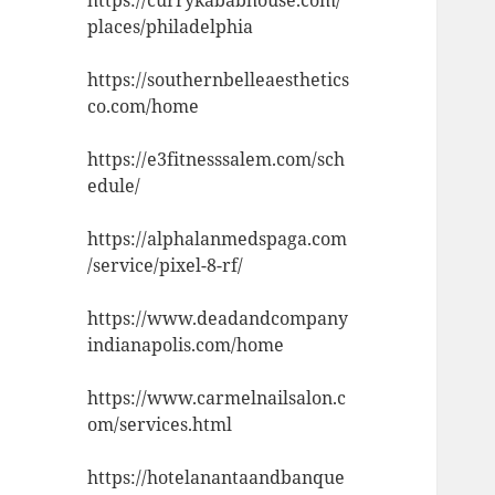
https://currykababhouse.com/
places/philadelphia
https://southernbelleaesthetics
co.com/home
https://e3fitnesssalem.com/sch
edule/
https://alphalanmedspaga.com
/service/pixel-8-rf/
https://www.deadandcompany
indianapolis.com/home
https://www.carmelnailsalon.c
om/services.html
https://hotelanantaandbanque