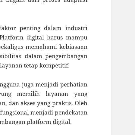
aktor penting dalam industri
Platform digital harus mampu
sekaligus memahami kebiasaan
sibilitas dalam pengembangan
layanan tetap kompetitif.
engguna juga menjadi perhatian
rung memilih layanan yang
 dan akses yang praktis. Oleh
 fungsional menjadi pendekatan
bangan platform digital.