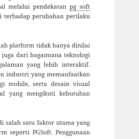
al melalui pendekatan
pg soft
si terhadap perubahan perilaku
uah platform tidak hanya dinilai
 juga dari bagaimana teknologi
laman yang lebih interaktif.
n industri yang memanfaatkan
i mobile, serta desain visual
tal yang mengikuti kebutuhan
i salah satu faktor utama yang
m seperti PGSoft. Penggunaan