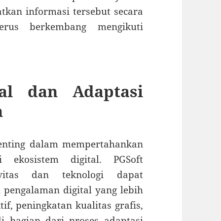
tkan informasi tersebut secara
terus berkembang mengikuti
tal dan Adaptasi
n
penting dalam mempertahankan
 ekosistem digital. PGSoft
vitas dan teknologi dapat
pengalaman digital yang lebih
f, peningkatan kualitas grafis,
i bagian dari proses adaptasi