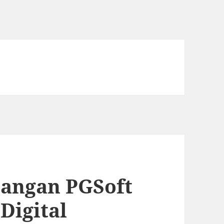
bangan PGSoft
Digital