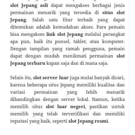
slot Jepang asli
dapat mengakses berbagai jenis
permainan menarik yang tersedia di
situs slot
Jepang
. Salah satu fitur terbaik yang dapat
ditemukan adalah kemudahan akses. Para pemain
bisa mengakses
link slot Jepang
melalui perangkat
apa pun, baik itu ponsel, tablet, atau komputer.
Dengan tampilan yang ramah pengguna, pemain
dapat dengan mudah menikmati permainan
slot
Jepang terbaru
kapan saja dan di mana saja.
Selain itu,
slot server luar
juga mulai banyak dicari,
karena beberapa situs Jepang memiliki kualitas dan
variasi permainan yang lebih menarik
dibandingkan dengan server lokal. Namun, ketika
memilih situs
slot luar negeri
, pastikan untuk
memilih yang telah terverifikasi dan memiliki
reputasi yang baik, seperti
slot Jepang resmi
.