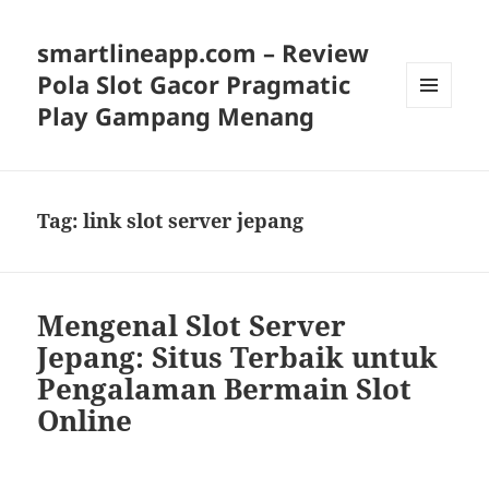
smartlineapp.com – Review
Pola Slot Gacor Pragmatic
Play Gampang Menang
MENU
AND
WIDGETS
Tag:
link slot server jepang
Mengenal Slot Server
Jepang: Situs Terbaik untuk
Pengalaman Bermain Slot
Online