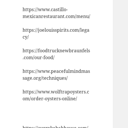
https://www.castillo-
mexicanrestaurant.com/menu/
https://joelouisspirits.com/lega
cy/
https://foodtrucknewbraunfels
.com/our-food/
https://www.peacefulmindmas
sage.org/techniques/
https://www.wolftrapoysters.c
om/order-oysters-online/