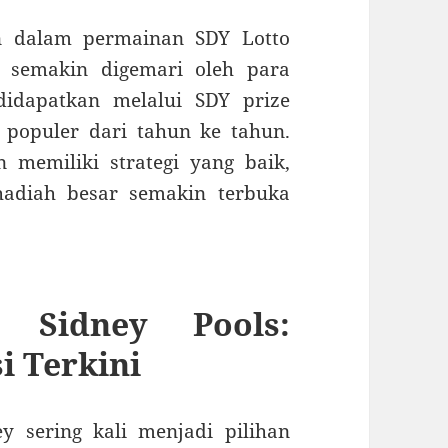
an dalam permainan SDY Lotto
 semakin digemari oleh para
didapatkan melalui SDY prize
populer dari tahun ke tahun.
memiliki strategi yang baik,
adiah besar semakin terbuka
 Sidney Pools:
i Terkini
y sering kali menjadi pilihan