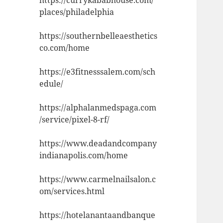
https://currykababhouse.com/
places/philadelphia
https://southernbelleaesthetics
co.com/home
https://e3fitnesssalem.com/sch
edule/
https://alphalanmedspaga.com
/service/pixel-8-rf/
https://www.deadandcompany
indianapolis.com/home
https://www.carmelnailsalon.c
om/services.html
https://hotelanantaandbanque