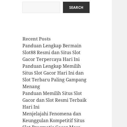
SEARCH
Recent Posts
Panduan Lengkap Bermain
Slot88 Resmi dan Situs Slot
Gacor Terpercaya Hari Ini
Panduan Lengkap Memilih
Situs Slot Gacor Hari Ini dan
Slot Terbaru Paling Gampang
Menang
Panduan Memilih Situs Slot
Gacor dan Slot Resmi Terbaik
Hari Ini
Menjelajahi Fenomena dan
Keunggulan Kompetitif Situs