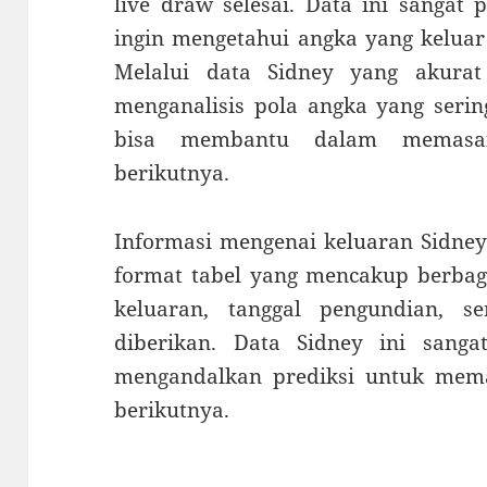
live draw selesai. Data ini sangat
ingin mengetahui angka yang kelua
Melalui data Sidney yang akura
menganalisis pola angka yang serin
bisa membantu dalam memasan
berikutnya.
Informasi mengenai keluaran Sidney
format tabel yang mencakup berbaga
keluaran, tanggal pengundian, s
diberikan. Data Sidney ini sang
mengandalkan prediksi untuk mem
berikutnya.