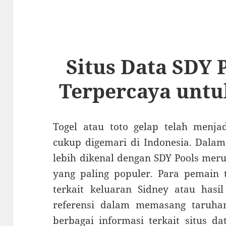
Situs Data SDY 
Terpercaya untu
Togel atau toto gelap telah menja
cukup digemari di Indonesia. Dalam 
lebih dikenal dengan SDY Pools meru
yang paling populer. Para pemain t
terkait keluaran Sidney atau hasi
referensi dalam memasang taruha
berbagai informasi terkait situs d