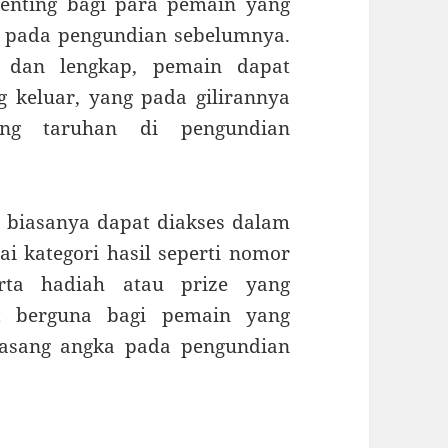
 penting bagi para pemain yang
r pada pengundian sebelumnya.
t dan lengkap, pemain dapat
g keluar, yang pada gilirannya
g taruhan di pengundian
 biasanya dapat diakses dalam
i kategori hasil seperti nomor
erta hadiah atau prize yang
at berguna bagi pemain yang
asang angka pada pengundian