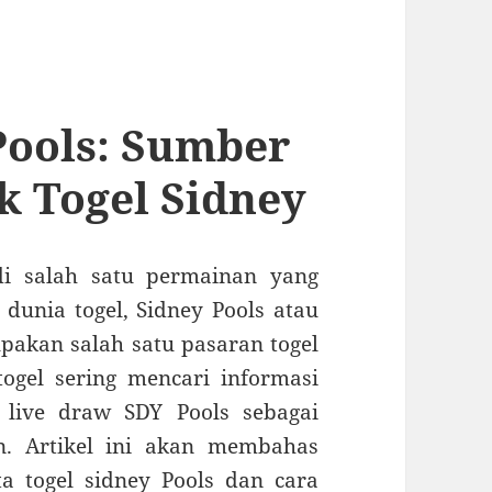
Pools: Sumber
k Togel Sidney
di salah satu permainan yang
dunia togel, Sidney Pools atau
pakan salah satu pasaran togel
ogel sering mencari informasi
l live draw SDY Pools sebagai
n. Artikel ini akan membahas
ata
togel sidney
Pools dan cara