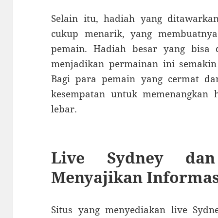
Selain itu, hadiah yang ditawark
cukup menarik, yang membuatnya
pemain. Hadiah besar yang bisa 
menjadikan permainan ini semakin 
Bagi para pemain yang cermat dan 
kesempatan untuk memenangkan h
lebar.
Live Sydney dan
Menyajikan Informas
Situs yang menyediakan live Sydne