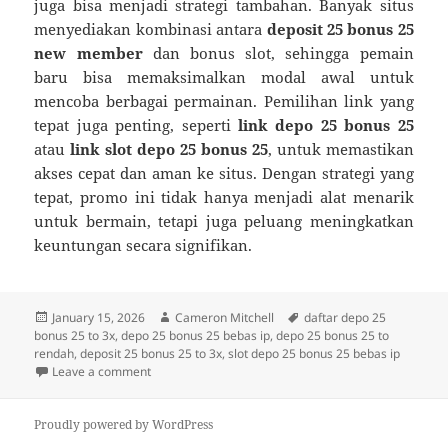
juga bisa menjadi strategi tambahan. Banyak situs
menyediakan kombinasi antara
deposit 25 bonus 25
new member
dan bonus slot, sehingga pemain
baru bisa memaksimalkan modal awal untuk
mencoba berbagai permainan. Pemilihan link yang
tepat juga penting, seperti
link depo 25 bonus 25
atau
link slot depo 25 bonus 25
, untuk memastikan
akses cepat dan aman ke situs. Dengan strategi yang
tepat, promo ini tidak hanya menjadi alat menarik
untuk bermain, tetapi juga peluang meningkatkan
keuntungan secara signifikan.
Posted
Author
Tags
January 15, 2026
Cameron Mitchell
daftar depo 25
on
bonus 25 to 3x
,
depo 25 bonus 25 bebas ip
,
depo 25 bonus 25 to
rendah
,
deposit 25 bonus 25 to 3x
,
slot depo 25 bonus 25 bebas ip
on Nikmati Promo Terbaik dengan Depo 25 Bonus 25 d
Leave a comment
Proudly powered by WordPress