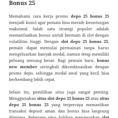
Bonus 25
Memahami cara kerja promo
depo 25 bonus 25
menjadi kunci agar pemain bisa meraih keuntungan
maksimal. Salah satu strategi populer adalah
memanfaatkan bonus untuk bermain di slot dengan
volatilitas tinggi. Dengan
slot depo 25 bonus 25
,
pemain dapat memulai permainan tanpa harus
mengeluarkan banyak modal, namun tetap memiliki
peluang menang besar. Bagi pemain baru,
bonus
new member
seringkali dikombinasikan dengan
promo depo, sehingga modal awal yang kecil bisa
berkembang lebih cepat.
Selain itu, pemilihan situs juga sangat penting.
Menggunakan
situs slot depo 25 bonus 25
atau
situs
depo 25 bonus 25
yang terpercaya memastikan
transaksi deposit aman dan bonus bisa langsung
diterima. Beberapa situs bahkan menawarkan
slot