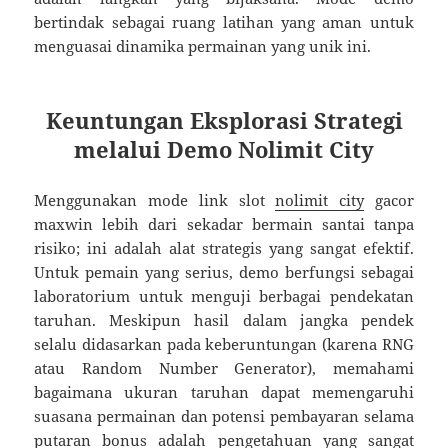
bertindak sebagai ruang latihan yang aman untuk
menguasai dinamika permainan yang unik ini.
Keuntungan Eksplorasi Strategi
melalui Demo Nolimit City
Menggunakan mode link slot
nolimit city
gacor
maxwin lebih dari sekadar bermain santai tanpa
risiko; ini adalah alat strategis yang sangat efektif.
Untuk pemain yang serius, demo berfungsi sebagai
laboratorium untuk menguji berbagai pendekatan
taruhan. Meskipun hasil dalam jangka pendek
selalu didasarkan pada keberuntungan (karena RNG
atau Random Number Generator), memahami
bagaimana ukuran taruhan dapat memengaruhi
suasana permainan dan potensi pembayaran selama
putaran bonus adalah pengetahuan yang sangat