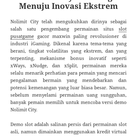
Menuju Inovasi Ekstrem
Nolimit City telah mengukuhkan dirinya sebagai
salah satu pengembang permainan situs
slot
pusatgame
gacor maxwin paling revolusioner di
industri iGaming. Dikenal karena tema-tema yang
berani, tingkat volatilitas yang ekstrem, dan yang
terpenting, mekanisme bonus inovatif seperti
xWays, xNudge, dan xSplit, permainan mereka
selalu menarik perhatian para pemain yang mencari
pengalaman bermain yang mendebarkan dan
potensi kemenangan yang luar biasa besar. Namun,
sebelum menyelami permainan uang sungguhan,
banyak pemain memilih untuk mencoba versi demo
Nolimit City.
Demo slot adalah salinan persis dari permainan slot
asli, namun dimainkan menggunakan kredit virtual