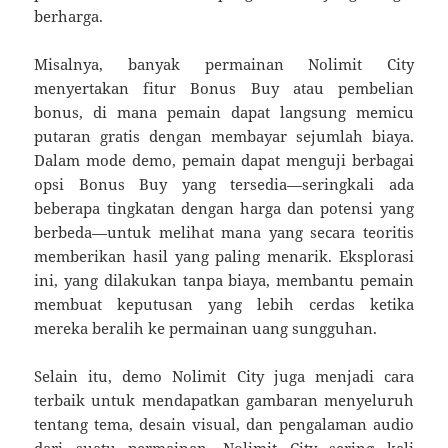
berharga.
Misalnya, banyak permainan Nolimit City
menyertakan fitur Bonus Buy atau pembelian
bonus, di mana pemain dapat langsung memicu
putaran gratis dengan membayar sejumlah biaya.
Dalam mode demo, pemain dapat menguji berbagai
opsi Bonus Buy yang tersedia—seringkali ada
beberapa tingkatan dengan harga dan potensi yang
berbeda—untuk melihat mana yang secara teoritis
memberikan hasil yang paling menarik. Eksplorasi
ini, yang dilakukan tanpa biaya, membantu pemain
membuat keputusan yang lebih cerdas ketika
mereka beralih ke permainan uang sungguhan.
Selain itu, demo Nolimit City juga menjadi cara
terbaik untuk mendapatkan gambaran menyeluruh
tentang tema, desain visual, dan pengalaman audio