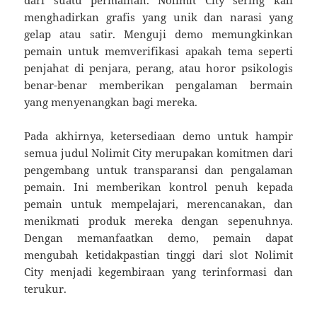
dari suatu permainan. Nolimit City sering kali
menghadirkan grafis yang unik dan narasi yang
gelap atau satir. Menguji demo memungkinkan
pemain untuk memverifikasi apakah tema seperti
penjahat di penjara, perang, atau horor psikologis
benar-benar memberikan pengalaman bermain
yang menyenangkan bagi mereka.
Pada akhirnya, ketersediaan demo untuk hampir
semua judul Nolimit City merupakan komitmen dari
pengembang untuk transparansi dan pengalaman
pemain. Ini memberikan kontrol penuh kepada
pemain untuk mempelajari, merencanakan, dan
menikmati produk mereka dengan sepenuhnya.
Dengan memanfaatkan demo, pemain dapat
mengubah ketidakpastian tinggi dari slot Nolimit
City menjadi kegembiraan yang terinformasi dan
terukur.