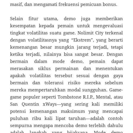
masif, dan mengamati frekuensi pemicuan bonus.
Selain fitur utama, demo juga memberikan
kesempatan kepada pemain untuk mengevaluasi
tingkat volatilitas suatu game. Nolimit City terkenal
dengan volatilitasnya yang “Ekstrem”, yang berarti
kemenangan besar mungkin jarang terjadi, tetapi
ketika terjadi, nilainya bisa sangat besar. Dengan
bermain dalam mode demo, pemain dapat
merasakan siklus permainan dan menentukan
apakah volatilitas tersebut sesuai dengan gaya
bermain dan toleransi risiko mereka sebelum
mereka mempertaruhkan modal sungguhan. Game-
game populer seperti Tombstone R.I.P., Mental, atau
San Quentin xWays—yang sering kali memiliki
potensi kemenangan maksimum yang mencapai
puluhan ribu kali lipat taruhan—adalah contoh
sempurna mengapa mencoba demo terlebih dahulu
adalah langkah yang bijaksana. Mode demo