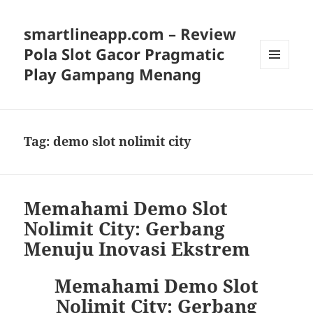
smartlineapp.com – Review
Pola Slot Gacor Pragmatic
Play Gampang Menang
MENU
AND
WIDGETS
Tag:
demo slot nolimit city
Memahami Demo Slot
Nolimit City: Gerbang
Menuju Inovasi Ekstrem
Memahami Demo Slot
Nolimit City: Gerbang