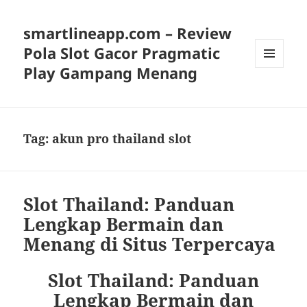
smartlineapp.com – Review
Pola Slot Gacor Pragmatic
Play Gampang Menang
MENU
AND
WIDGETS
Tag:
akun pro thailand slot
Slot Thailand: Panduan
Lengkap Bermain dan
Menang di Situs Terpercaya
Slot Thailand: Panduan
Lengkap Bermain dan