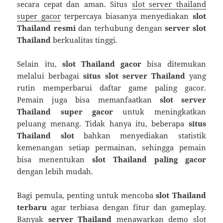
secara cepat dan aman. Situs
slot server thailand
super gacor
terpercaya biasanya menyediakan
slot
Thailand resmi
dan terhubung dengan
server slot
Thailand
berkualitas tinggi.
Selain itu,
slot Thailand gacor
bisa ditemukan
melalui berbagai
situs slot server Thailand
yang
rutin memperbarui daftar game paling gacor.
Pemain juga bisa memanfaatkan
slot server
Thailand super gacor
untuk meningkatkan
peluang menang. Tidak hanya itu, beberapa
situs
Thailand slot
bahkan menyediakan statistik
kemenangan setiap permainan, sehingga pemain
bisa menentukan
slot Thailand paling gacor
dengan lebih mudah.
Bagi pemula, penting untuk mencoba
slot Thailand
terbaru
agar terbiasa dengan fitur dan gameplay.
Banyak
server Thailand
menawarkan demo slot