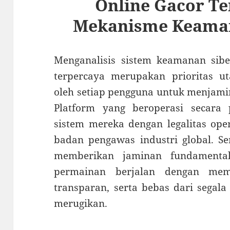
Online Gacor Te
Mekanisme Keama
Menganalisis sistem keamanan siber
terpercaya merupakan prioritas u
oleh setiap pengguna untuk menjamin
Platform yang beroperasi secara p
sistem mereka dengan legalitas ope
badan pengawas industri global. Sert
memberikan jaminan fundamenta
permainan berjalan dengan memat
transparan, serta bebas dari segala
merugikan.