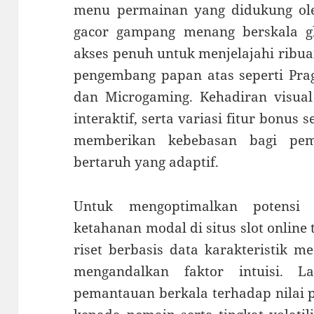
menu permainan yang didukung oleh
gacor gampang menang berskala g
akses penuh untuk menjelajahi ribua
pengembang papan atas seperti Prag
dan Microgaming. Kehadiran visual 
interaktif, serta variasi fitur bonus
memberikan kebebasan bagi pem
bertaruh yang adaptif.
Untuk mengoptimalkan potensi 
ketahanan modal di situs slot onlin
riset berbasis data karakteristik me
mengandalkan faktor intuisi. L
pemantauan berkala terhadap nilai 