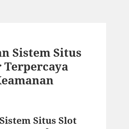
n Sistem Situs
r Terpercaya
Keamanan
istem Situs Slot