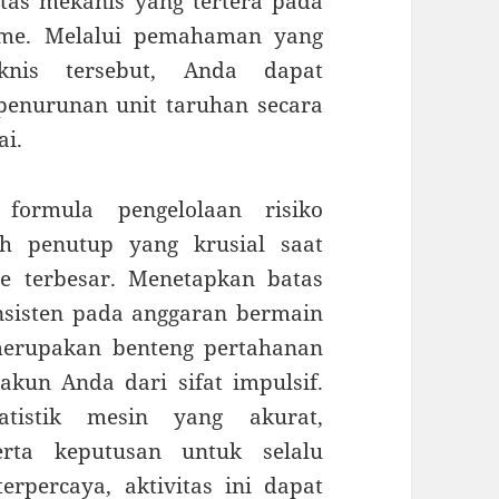
itas mekanis yang tertera pada
game. Melalui pemahaman yang
knis tersebut, Anda dapat
penurunan unit taruhan secara
ai.
formula pengelolaan risiko
ah penutup yang krusial saat
ine terbesar. Menetapkan batas
onsisten pada anggaran bermain
merupakan benteng pertahanan
kun Anda dari sifat impulsif.
tistik mesin yang akurat,
erta keputusan untuk selalu
erpercaya, aktivitas ini dapat