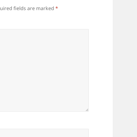
uired fields are marked
*