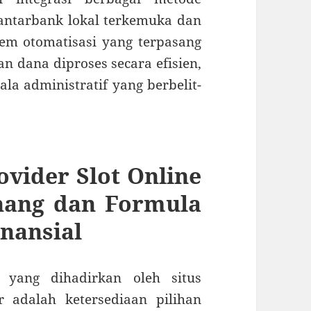
 antarbank lokal terkemuka dan
tem otomatisasi yang terpasang
n dana diproses secara efisien,
la administratif yang berbelit-
ovider Slot Online
ang dan Formula
inansial
f yang dihadirkan oleh situs
r adalah ketersediaan pilihan