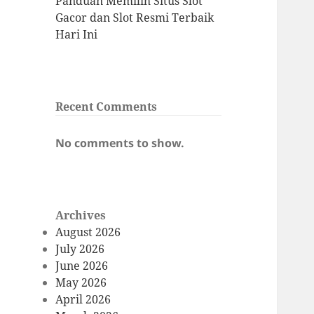
Panduan Memilih Situs Slot
Gacor dan Slot Resmi Terbaik
Hari Ini
Recent Comments
No comments to show.
Archives
August 2026
July 2026
June 2026
May 2026
April 2026