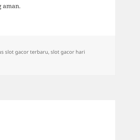
g aman.
gs
us slot gacor terbaru
,
slot gacor hari