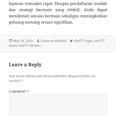
layanan transaksi cepat. Dengan pendaftaran mudah
dan strategi bermain yang efektif, Anda dapat
menikmati sensasi bermain sekaligus meningkatkan
peluang menang secara signifikan.
Posted
Author
Tags
May 18, 2025
Cameron Mitchell
slot777 login
,
slot777
on
resmi
,
slot777 terbaru
Leave a Reply
Your email address will not be published.
Required fields are
marked
*
COMMENT
*