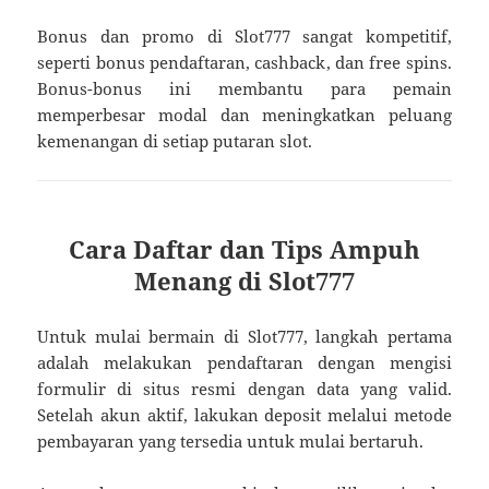
Bonus dan promo di Slot777 sangat kompetitif,
seperti bonus pendaftaran, cashback, dan free spins.
Bonus-bonus ini membantu para pemain
memperbesar modal dan meningkatkan peluang
kemenangan di setiap putaran slot.
Cara Daftar dan Tips Ampuh
Menang di Slot777
Untuk mulai bermain di Slot777, langkah pertama
adalah melakukan pendaftaran dengan mengisi
formulir di situs resmi dengan data yang valid.
Setelah akun aktif, lakukan deposit melalui metode
pembayaran yang tersedia untuk mulai bertaruh.