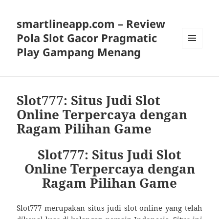
smartlineapp.com – Review
Pola Slot Gacor Pragmatic
Play Gampang Menang
MENU
AND
WIDGETS
Slot777: Situs Judi Slot
Online Terpercaya dengan
Ragam Pilihan Game
Slot777: Situs Judi Slot
Online Terpercaya dengan
Ragam Pilihan Game
Slot777 merupakan situs judi slot online yang telah