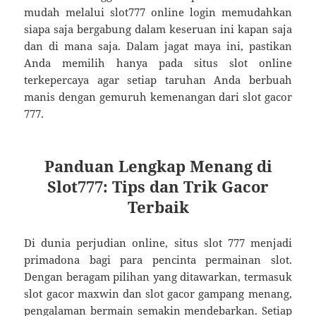
mudah melalui slot777 online login memudahkan
siapa saja bergabung dalam keseruan ini kapan saja
dan di mana saja. Dalam jagat maya ini, pastikan
Anda memilih hanya pada situs slot online
terkepercaya agar setiap taruhan Anda berbuah
manis dengan gemuruh kemenangan dari slot gacor
777.
Panduan Lengkap Menang di
Slot777: Tips dan Trik Gacor
Terbaik
Di dunia perjudian online, situs slot 777 menjadi
primadona bagi para pencinta permainan slot.
Dengan beragam pilihan yang ditawarkan, termasuk
slot gacor maxwin dan slot gacor gampang menang,
pengalaman bermain semakin mendebarkan. Setiap