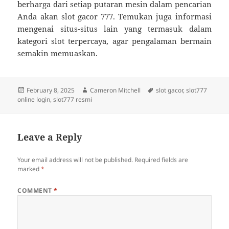
berharga dari setiap putaran mesin dalam pencarian
Anda akan slot gacor 777. Temukan juga informasi
mengenai situs-situs lain yang termasuk dalam
kategori slot terpercaya, agar pengalaman bermain
semakin memuaskan.
Posted
Author
Tags
February 8, 2025
Cameron Mitchell
slot gacor
,
slot777
on
online login
,
slot777 resmi
Leave a Reply
Your email address will not be published.
Required fields are
marked
*
COMMENT
*