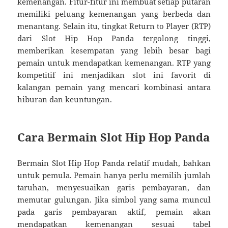
kemenangan. Fitur-fitur ini membuat setiap putaran
memiliki peluang kemenangan yang berbeda dan
menantang. Selain itu, tingkat Return to Player (RTP)
dari Slot Hip Hop Panda tergolong tinggi,
memberikan kesempatan yang lebih besar bagi
pemain untuk mendapatkan kemenangan. RTP yang
kompetitif ini menjadikan slot ini favorit di
kalangan pemain yang mencari kombinasi antara
hiburan dan keuntungan.
Cara Bermain Slot Hip Hop Panda
Bermain Slot Hip Hop Panda relatif mudah, bahkan
untuk pemula. Pemain hanya perlu memilih jumlah
taruhan, menyesuaikan garis pembayaran, dan
memutar gulungan. Jika simbol yang sama muncul
pada garis pembayaran aktif, pemain akan
mendapatkan kemenangan sesuai tabel