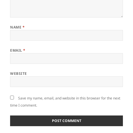
NAME
*
EMAIL
*
WEBSITE
Save my name, email, and website in this browser for the next
time I comment.