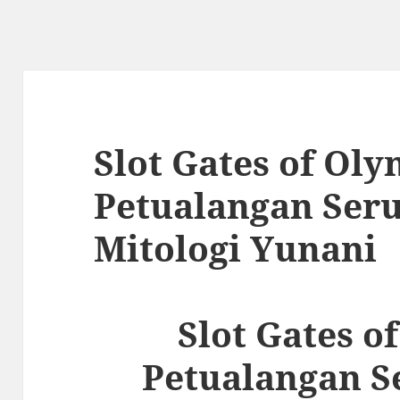
Slot Gates of Ol
Petualangan Seru
Mitologi Yunani
Slot Gates o
Petualangan S