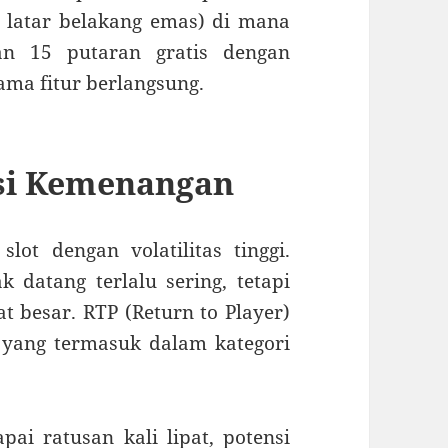
 latar belakang emas) di mana
kan 15 putaran gratis dengan
ma fitur berlangsung.
nsi Kemenangan
lot dengan volatilitas tinggi.
 datang terlalu sering, tetapi
t besar. RTP (Return to Player)
, yang termasuk dalam kategori
i ratusan kali lipat, potensi