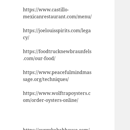
https://www.castillo-
mexicanrestaurant.com/menu/
https://joelouisspirits.com/lega
cy/
https://foodtrucknewbraunfels
.com/our-food/
https://www.peacefulmindmas
sage.org/techniques/
https://www.wolftrapoysters.c
om/order-oysters-online/