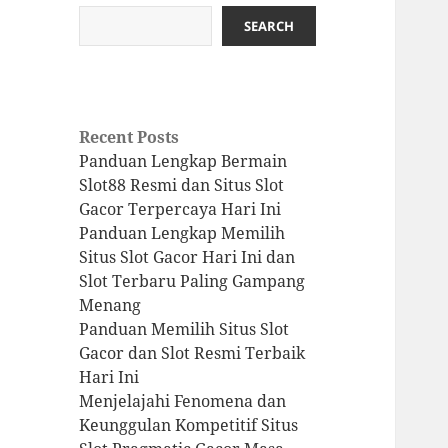
SEARCH
Recent Posts
Panduan Lengkap Bermain
Slot88 Resmi dan Situs Slot
Gacor Terpercaya Hari Ini
Panduan Lengkap Memilih
Situs Slot Gacor Hari Ini dan
Slot Terbaru Paling Gampang
Menang
Panduan Memilih Situs Slot
Gacor dan Slot Resmi Terbaik
Hari Ini
Menjelajahi Fenomena dan
Keunggulan Kompetitif Situs