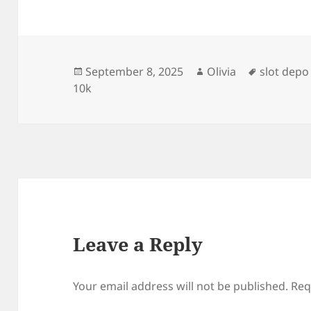
Posted
Author
Tags
September 8, 2025
Olivia
slot depo
on
10k
Leave a Reply
Your email address will not be published.
Req