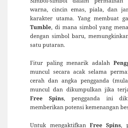
Simbol-simbol dalam permainan
warna, cincin emas, piala, dan ja
karakter utama. Yang membuat ga
Tumble
, di mana simbol yang mena
dengan simbol baru, memungkinka
satu putaran.
Fitur paling menarik adalah
Peng
muncul secara acak selama perma
cerah dan angka pengganda (mula
muncul dan dikumpulkan jika ter
Free Spins
, pengganda ini dik
memberikan potensi kemenangan bes
Untuk mengaktifkan
Free Spins
, 