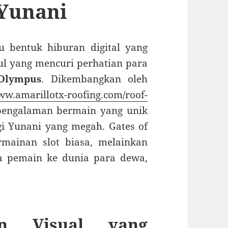
 Yunani
tu bentuk hiburan digital yang
ul yang mencuri perhatian para
Olympus
. Dikembangkan oleh
www.amarillotx-roofing.com/roof-
pengalaman bermain yang unik
gi Yunani yang megah. Gates of
mainan slot biasa, melainkan
 pemain ke dunia para dewa,
n Visual yang