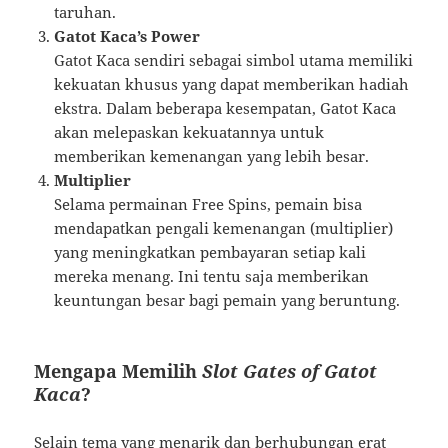
taruhan.
Gatot Kaca’s Power
Gatot Kaca sendiri sebagai simbol utama memiliki
kekuatan khusus yang dapat memberikan hadiah
ekstra. Dalam beberapa kesempatan, Gatot Kaca
akan melepaskan kekuatannya untuk
memberikan kemenangan yang lebih besar.
Multiplier
Selama permainan Free Spins, pemain bisa
mendapatkan pengali kemenangan (multiplier)
yang meningkatkan pembayaran setiap kali
mereka menang. Ini tentu saja memberikan
keuntungan besar bagi pemain yang beruntung.
Mengapa Memilih
Slot Gates of Gatot
Kaca
?
Selain tema yang menarik dan berhubungan erat