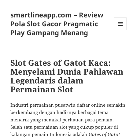
smartlineapp.com – Review
Pola Slot Gacor Pragmatic
Play Gampang Menang
MENU
AND
WIDGETS
Slot Gates of Gatot Kaca:
Menyelami Dunia Pahlawan
Legendaris dalam
Permainan Slot
Industri permainan
pusatwin daftar
online semakin
berkembang dengan hadirnya berbagai tema
menarik yang memikat perhatian para pemain.
Salah satu permainan slot yang cukup populer di
kalangan pemain Indonesia adalah
Gates of Gatot