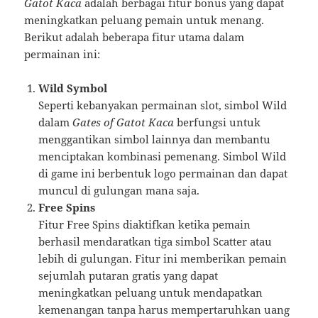
Gatot Kaca
adalah berbagai fitur bonus yang dapat
meningkatkan peluang pemain untuk menang.
Berikut adalah beberapa fitur utama dalam
permainan ini:
Wild Symbol
Seperti kebanyakan permainan slot, simbol Wild
dalam
Gates of Gatot Kaca
berfungsi untuk
menggantikan simbol lainnya dan membantu
menciptakan kombinasi pemenang. Simbol Wild
di game ini berbentuk logo permainan dan dapat
muncul di gulungan mana saja.
Free Spins
Fitur Free Spins diaktifkan ketika pemain
berhasil mendaratkan tiga simbol Scatter atau
lebih di gulungan. Fitur ini memberikan pemain
sejumlah putaran gratis yang dapat
meningkatkan peluang untuk mendapatkan
kemenangan tanpa harus mempertaruhkan uang