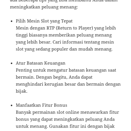
meningkatkan peluang menang:
Pilih Mesin Slot yang Tepat
Mesin dengan RTP (Return to Player) yang lebih
tinggi biasanya memberikan peluang menang
yang lebih besar. Cari informasi tentang mesin
slot yang sedang populer dan mudah menang.
Atur Batasan Keuangan
Penting untuk mengatur batasan keuangan saat
bermain. Dengan begitu, Anda dapat
menghindari kerugian besar dan bermain dengan
bijak.
Manfaatkan Fitur Bonus
Banyak permainan slot online menawarkan fitur
bonus yang dapat meningkatkan peluang Anda
untuk menang. Gunakan fitur ini dengan bijak