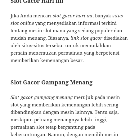
Slot Gacor Hari Ini
Jika Anda mencari
slot gacor hari ini
, banyak
situs
slot online
yang menyediakan informasi terkini
tentang mesin slot mana yang sedang populer dan
mudah menang. Biasanya,
link slot gacor
disediakan
oleh situs-situs tersebut untuk memudahkan
pemain menemukan permainan yang berpotensi
memberikan kemenangan besar.
Slot Gacor Gampang Menang
Slot gacor gampang menang
merujuk pada mesin
slot yang memberikan kemenangan lebih sering
dibandingkan dengan mesin lainnya. Tentu saja,
meskipun peluang menangnya lebih tinggi,
permainan slot tetap bergantung pada
keberuntungan. Namun, dengan memilih mesin