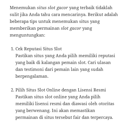
Menemukan
situs slot gacor
yang terbaik tidaklah
sulit jika Anda tahu cara mencarinya. Berikut adalah
beberapa tips untuk menemukan situs yang
memberikan permainan
slot gacor
yang
menguntungkan:
Cek Reputasi Situs Slot
Pastikan situs yang Anda pilih memiliki reputasi
yang baik di kalangan pemain slot. Cari ulasan
dan testimoni dari pemain lain yang sudah
berpengalaman.
Pilih Situs Slot Online dengan Lisensi Resmi
Pastikan situs slot online yang Anda pilih
memiliki lisensi resmi dan diawasi oleh otoritas
yang berwenang. Ini akan memastikan
permainan di situs tersebut fair dan terpercaya.