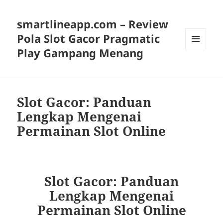
smartlineapp.com – Review
Pola Slot Gacor Pragmatic
Play Gampang Menang
MENU
AND
WIDGETS
Slot Gacor: Panduan
Lengkap Mengenai
Permainan Slot Online
Slot Gacor: Panduan
Lengkap Mengenai
Permainan Slot Online